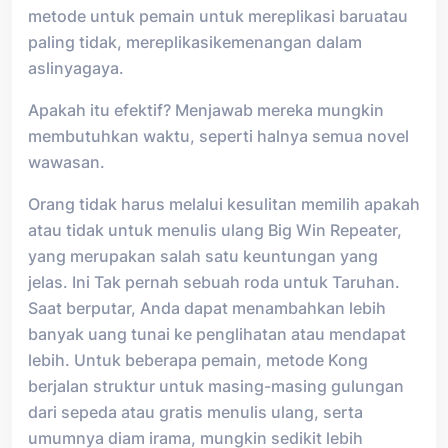
metode untuk pemain untuk mereplikasi baruatau
paling tidak, mereplikasikemenangan dalam
aslinyagaya.
Apakah itu efektif? Menjawab mereka mungkin
membutuhkan waktu, seperti halnya semua novel
wawasan.
Orang tidak harus melalui kesulitan memilih apakah
atau tidak untuk menulis ulang Big Win Repeater,
yang merupakan salah satu keuntungan yang
jelas. Ini Tak pernah sebuah roda untuk Taruhan.
Saat berputar, Anda dapat menambahkan lebih
banyak uang tunai ke penglihatan atau mendapat
lebih. Untuk beberapa pemain, metode Kong
berjalan struktur untuk masing-masing gulungan
dari sepeda atau gratis menulis ulang, serta
umumnya diam irama, mungkin sedikit lebih