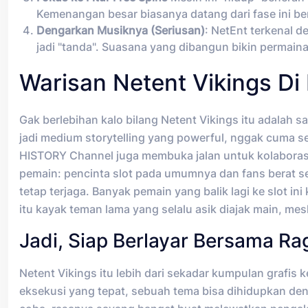
Kemenangan besar biasanya datang dari fase ini b
Dengarkan Musiknya (Seriusan)
: NetEnt terkenal d
jadi "tanda". Suasana yang dibangun bikin perma
Warisan Netent Vikings Di 
Gak berlebihan kalo bilang Netent Vikings itu adalah sa
jadi medium storytelling yang powerful, nggak cuma s
HISTORY Channel juga membuka jalan untuk kolaborasi-ko
pemain: pencinta slot pada umumnya dan fans berat ser
tetap terjaga. Banyak pemain yang balik lagi ke slot
itu kayak teman lama yang selalu asik diajak main, mes
Jadi, Siap Berlayar Bersama 
Netent Vikings itu lebih dari sekadar kumpulan grafis 
eksekusi yang tepat, sebuah tema bisa dihidupkan de