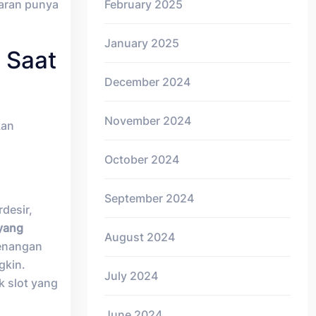
February 2025
taran punya
January 2025
 Saat
December 2024
November 2024
kan
October 2024
September 2024
desir,
 yang
August 2024
menangan
gkin.
July 2024
k slot yang
June 2024