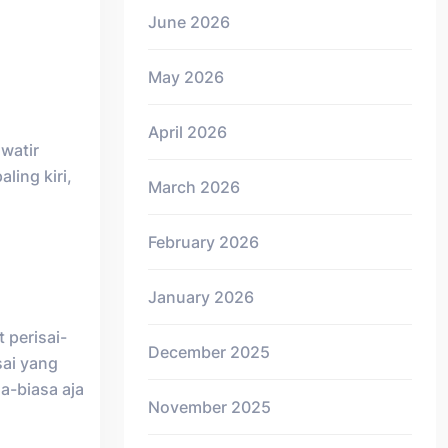
June 2026
May 2026
April 2026
watir
ling kiri,
March 2026
February 2026
January 2026
 perisai-
December 2025
sai yang
a-biasa aja
November 2025