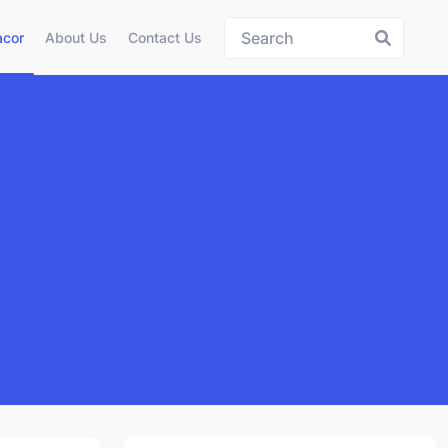
acor
About Us
Contact Us