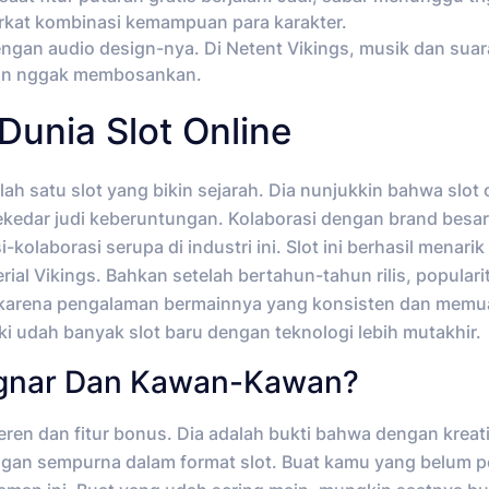
erkat kombinasi kemampuan para karakter.
engan audio design-nya. Di Netent Vikings, musik dan suar
inan nggak membosankan.
Dunia Slot Online
lah satu slot yang bikin sejarah. Dia nunjukkin bahwa slot 
ekedar judi keberuntungan. Kolaborasi dengan brand besar
laborasi serupa di industri ini. Slot ini berhasil menarik 
ial Vikings. Bahkan setelah bertahun-tahun rilis, popular
 ini karena pengalaman bermainnya yang konsisten dan memu
ki udah banyak slot baru dengan teknologi lebih mutakhir.
Ragnar Dan Kawan-Kawan?
keren dan fitur bonus. Dia adalah bukti bahwa dengan kreat
ngan sempurna dalam format slot. Buat kamu yang belum 