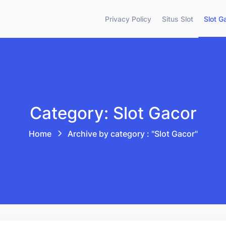
Privacy Policy
Situs Slot
Slot G
Category: Slot Gacor
Home
Archive by category : "Slot Gacor"