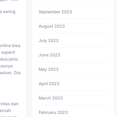
a sering
September 2023
August 2023
July 2023
online bisa
 seperti
June 2023
dua jenis
itasnya
May 2023
askan. Dia
April 2023
March 2023
ivitas dan
pernah
February 2023