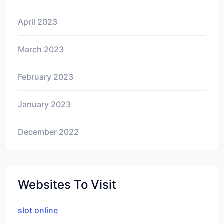
April 2023
March 2023
February 2023
January 2023
December 2022
Websites To Visit
slot online