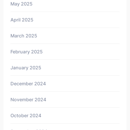
May 2025
April 2025
March 2025
February 2025
January 2025
December 2024
November 2024
October 2024