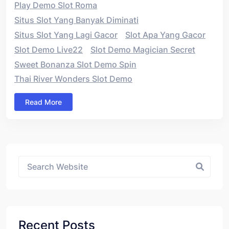
Play Demo Slot Roma
Situs Slot Yang Banyak Diminati
Situs Slot Yang Lagi Gacor
Slot Apa Yang Gacor
Slot Demo Live22
Slot Demo Magician Secret
Sweet Bonanza Slot Demo Spin
Thai River Wonders Slot Demo
Read More
Asides
Recent Posts