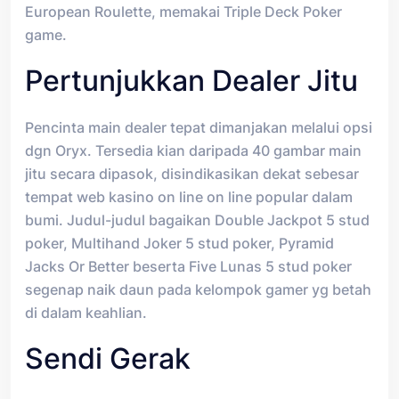
European Roulette, memakai Triple Deck Poker
game.
Pertunjukkan Dealer Jitu
Pencinta main dealer tepat dimanjakan melalui opsi
dgn Oryx. Tersedia kian daripada 40 gambar main
jitu secara dipasok, disindikasikan dekat sebesar
tempat web kasino on line on line popular dalam
bumi. Judul-judul bagaikan Double Jackpot 5 stud
poker, Multihand Joker 5 stud poker, Pyramid
Jacks Or Better beserta Five Lunas 5 stud poker
segenap naik daun pada kelompok gamer yg betah
di dalam keahlian.
Sendi Gerak