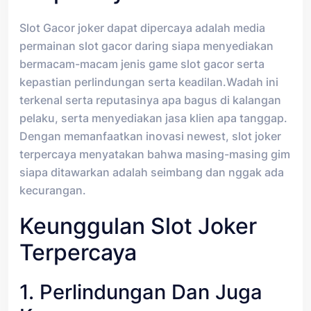
Slot Gacor joker dapat dipercaya adalah media
permainan slot gacor daring siapa menyediakan
bermacam-macam jenis game slot gacor serta
kepastian perlindungan serta keadilan.Wadah ini
terkenal serta reputasinya apa bagus di kalangan
pelaku, serta menyediakan jasa klien apa tanggap.
Dengan memanfaatkan inovasi newest, slot joker
terpercaya menyatakan bahwa masing-masing gim
siapa ditawarkan adalah seimbang dan nggak ada
kecurangan.
Keunggulan Slot Joker
Terpercaya
1. Perlindungan Dan Juga