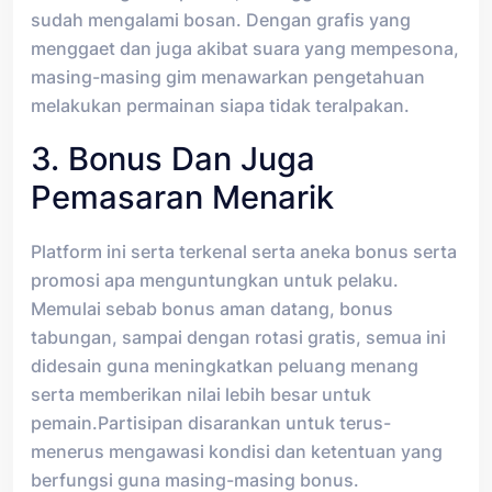
sudah mengalami bosan. Dengan grafis yang
menggaet dan juga akibat suara yang mempesona,
masing-masing gim menawarkan pengetahuan
melakukan permainan siapa tidak teralpakan.
3. Bonus Dan Juga
Pemasaran Menarik
Platform ini serta terkenal serta aneka bonus serta
promosi apa menguntungkan untuk pelaku.
Memulai sebab bonus aman datang, bonus
tabungan, sampai dengan rotasi gratis, semua ini
didesain guna meningkatkan peluang menang
serta memberikan nilai lebih besar untuk
pemain.Partisipan disarankan untuk terus-
menerus mengawasi kondisi dan ketentuan yang
berfungsi guna masing-masing bonus.