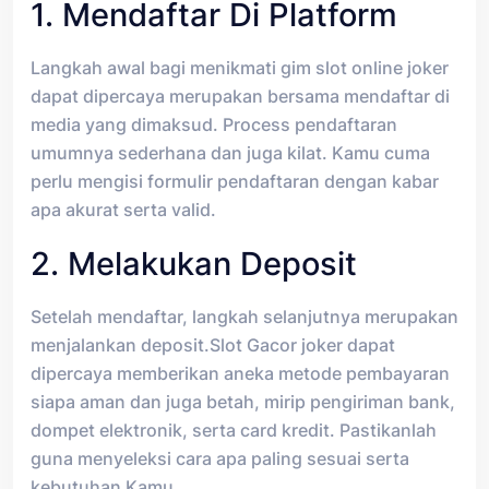
1. Mendaftar Di Platform
Langkah awal bagi menikmati gim slot online joker
dapat dipercaya merupakan bersama mendaftar di
media yang dimaksud. Process pendaftaran
umumnya sederhana dan juga kilat. Kamu cuma
perlu mengisi formulir pendaftaran dengan kabar
apa akurat serta valid.
2. Melakukan Deposit
Setelah mendaftar, langkah selanjutnya merupakan
menjalankan deposit.Slot Gacor joker dapat
dipercaya memberikan aneka metode pembayaran
siapa aman dan juga betah, mirip pengiriman bank,
dompet elektronik, serta card kredit. Pastikanlah
guna menyeleksi cara apa paling sesuai serta
kebutuhan Kamu.