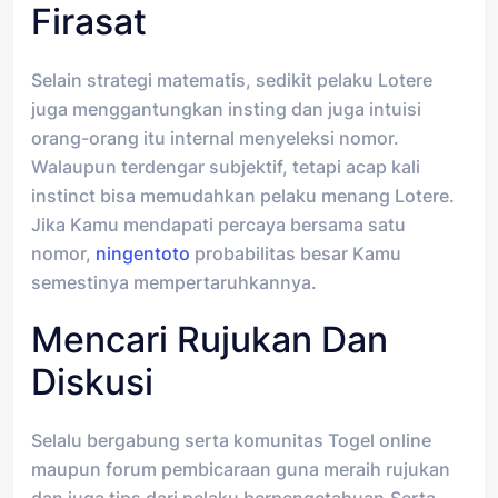
Firasat
Selain strategi matematis, sedikit pelaku Lotere
juga menggantungkan insting dan juga intuisi
orang-orang itu internal menyeleksi nomor.
Walaupun terdengar subjektif, tetapi acap kali
instinct bisa memudahkan pelaku menang Lotere.
Jika Kamu mendapati percaya bersama satu
nomor,
ningentoto
probabilitas besar Kamu
semestinya mempertaruhkannya.
Mencari Rujukan Dan
Diskusi
Selalu bergabung serta komunitas Togel online
maupun forum pembicaraan guna meraih rujukan