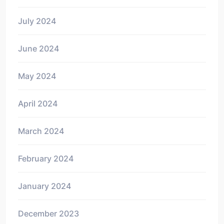
July 2024
June 2024
May 2024
April 2024
March 2024
February 2024
January 2024
December 2023