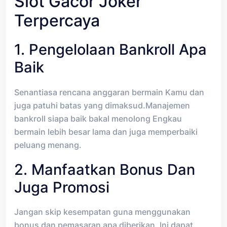
Slot Gacor Joker
Terpercaya
1. Pengelolaan Bankroll Apa
Baik
Senantiasa rencana anggaran bermain Kamu dan
juga patuhi batas yang dimaksud.Manajemen
bankroll siapa baik bakal menolong Engkau
bermain lebih besar lama dan juga memperbaiki
peluang menang.
2. Manfaatkan Bonus Dan
Juga Promosi
Jangan skip kesempatan guna menggunakan
bonus dan pemasaran apa diberikan. Ini dapat