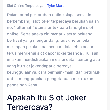
Slot Online Terpercaya
Tyler Martin
Dalam bumi pertaruhan online siapa semakin
berkembang, slot joker terpercaya berubah salah
no. 1 alternatif utama untuk para fans gim slot
online. Serta aneka ciri menarik serta peluang
berhasil yang mengundang, tidak heran bila
melimpah pelaku apa mencari data lebih besar
terus mengenai slot gacor joker terandal. Tulisan
ini akan mendiskusikan melalui detail tentang apa
yang itu slot joker dapat dipercaya,
keunggulannya, cara bermain-main, dan petunjuk
untuk menggunakan pengetahuan melakukan
permainan Kamu.
Apakah Itu Slot Joker
Terpercaya?