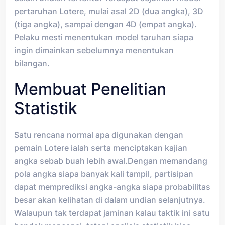
pertaruhan Lotere, mulai asal 2D (dua angka), 3D
(tiga angka), sampai dengan 4D (empat angka).
Pelaku mesti menentukan model taruhan siapa
ingin dimainkan sebelumnya menentukan
bilangan.
Membuat Penelitian
Statistik
Satu rencana normal apa digunakan dengan
pemain Lotere ialah serta menciptakan kajian
angka sebab buah lebih awal.Dengan memandang
pola angka siapa banyak kali tampil, partisipan
dapat memprediksi angka-angka siapa probabilitas
besar akan kelihatan di dalam undian selanjutnya.
Walaupun tak terdapat jaminan kalau taktik ini satu