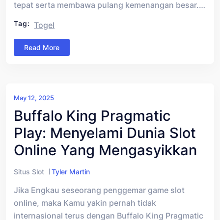
tepat serta membawa pulang kemenangan besar.…
Tag:
Togel
Read More
May 12, 2025
Buffalo King Pragmatic
Play: Menyelami Dunia Slot
Online Yang Mengasyikkan
Situs Slot
Tyler Martin
Jika Engkau seseorang penggemar game slot
online, maka Kamu yakin pernah tidak
internasional terus dengan Buffalo King Pragmatic