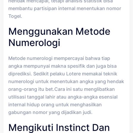
hendak mencapai, tetapi analisis statistik bisa
membantu partisipan internal menentukan nomor
Togel.
Menggunakan Metode
Numerologi
Metode numerologi mempercayai bahwa tiap
angka mempunyai makna spesifik dan juga bisa
diprediksi. Sedikit pelaku Lotere memakai teknik
numerologi untuk menentukan angka yang hendak
orang-orang itu bet.Cara ini satu menglibatkan
utilisasi tanggal lahir atau angka-angka esensial
internal hidup orang untuk menghasilkan
gabungan nomor yang dijadikan judi.
Mengikuti Instinct Dan