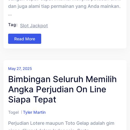
dan juga alami tiap permainan yang Anda mainkan.
…
Tag:
Slot Jackpot
Read More
May 27, 2025
Bimbingan Seluruh Memilih
Angka Perjudian On Line
Siapa Tepat
Togel
Tyler Martin
Perjudian Lotere maupun Toto Gelap adalah gim