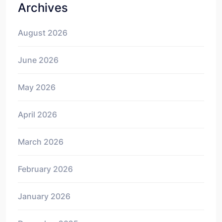
Archives
August 2026
June 2026
May 2026
April 2026
March 2026
February 2026
January 2026