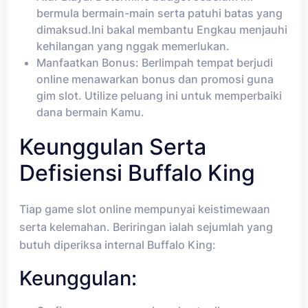
bermula bermain-main serta patuhi batas yang
dimaksud.Ini bakal membantu Engkau menjauhi
kehilangan yang nggak memerlukan.
Manfaatkan Bonus: Berlimpah tempat berjudi
online menawarkan bonus dan promosi guna
gim slot. Utilize peluang ini untuk memperbaiki
dana bermain Kamu.
Keunggulan Serta
Defisiensi Buffalo King
Tiap game slot online mempunyai keistimewaan
serta kelemahan. Beriringan ialah sejumlah yang
butuh diperiksa internal Buffalo King:
Keunggulan: