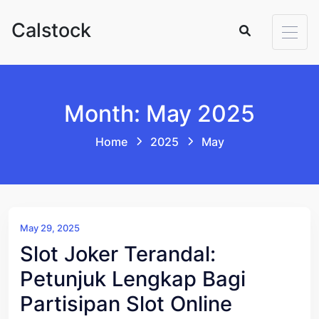
Skip to content
Calstock
Month: May 2025
Home
2025
May
May 29, 2025
Slot Joker Terandal:
Petunjuk Lengkap Bagi
Partisipan Slot Online