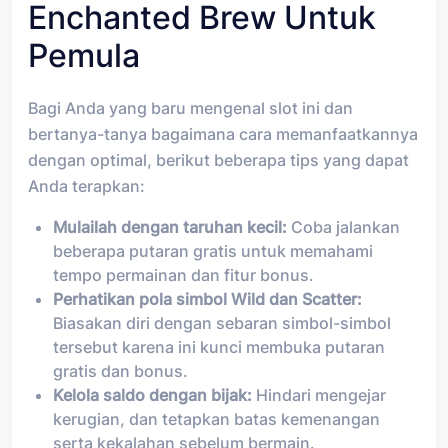
Enchanted Brew Untuk
Pemula
Bagi Anda yang baru mengenal slot ini dan
bertanya-tanya bagaimana cara memanfaatkannya
dengan optimal, berikut beberapa tips yang dapat
Anda terapkan:
Mulailah dengan taruhan kecil:
Coba jalankan
beberapa putaran gratis untuk memahami
tempo permainan dan fitur bonus.
Perhatikan pola simbol Wild dan Scatter:
Biasakan diri dengan sebaran simbol-simbol
tersebut karena ini kunci membuka putaran
gratis dan bonus.
Kelola saldo dengan bijak:
Hindari mengejar
kerugian, dan tetapkan batas kemenangan
serta kekalahan sebelum bermain.