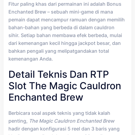
Fitur paling khas dari permainan ini adalah Bonus
Enchanted Brew – sebuah mini-game di mana
pemain dapat mencampur ramuan dengan memilih
bahan-bahan yang berbeda di dalam cauldron
sihir. Setiap bahan membawa efek berbeda, mulai
dari kemenangan kecil hingga jackpot besar, dan
bahkan pengali yang melipatgandakan total
kemenangan Anda.
Detail Teknis Dan RTP
Slot The Magic Cauldron
Enchanted Brew
Berbicara soal aspek teknis yang tidak kalah
penting,
The Magic Cauldron Enchanted Brew
hadir dengan konfigurasi 5 reel dan 3 baris yang