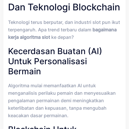
Dan Teknologi Blockchain
Teknologi terus berputar, dan industri slot pun ikut
terpengaruh. Apa trend terbaru dalam
bagaimana
kerja algoritma slot
ke depan?
Kecerdasan Buatan (AI)
Untuk Personalisasi
Bermain
Algoritma mulai memanfaatkan AI untuk
menganalisis perilaku pemain dan menyesuaikan
pengalaman permainan demi meningkatkan
keterlibatan dan kepuasan, tanpa mengubah
keacakan dasar permainan.