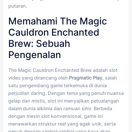
putaran.
Memahami The Magic
Cauldron Enchanted
Brew: Sebuah
Pengenalan
The Magic Cauldron Enchanted Brew adalah slot
video yang dirancang oleh
Pragmatic Play
, salah
satu pengembang game terkemuka di dunia
perjudian daring. Dengan tema yang penuh nuansa
gelap dan mistis, slot ini menyajikan petualangan
dalam dunia alkimia dan ramuan sihir. Berbeda
dengan mesin slot konvensional, game ini
menawarkan struktur reel yang agak unik, serta
penuh dengan simbol-simbol yang kaya akan