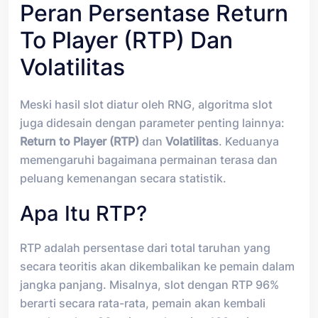
Peran Persentase Return
To Player (RTP) Dan
Volatilitas
Meski hasil slot diatur oleh RNG, algoritma slot
juga didesain dengan parameter penting lainnya:
Return to Player (RTP)
dan
Volatilitas
. Keduanya
memengaruhi bagaimana permainan terasa dan
peluang kemenangan secara statistik.
Apa Itu RTP?
RTP adalah persentase dari total taruhan yang
secara teoritis akan dikembalikan ke pemain dalam
jangka panjang. Misalnya, slot dengan RTP 96%
berarti secara rata-rata, pemain akan kembali