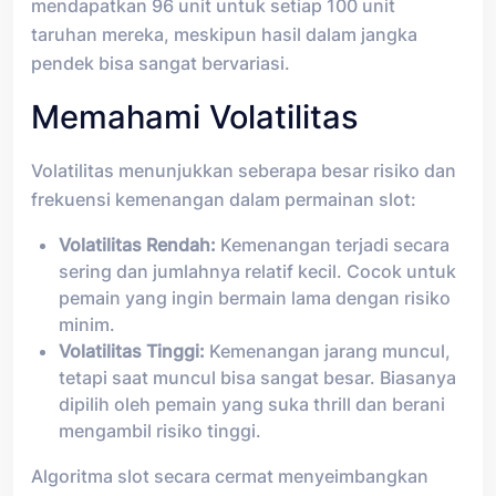
mendapatkan 96 unit untuk setiap 100 unit
taruhan mereka, meskipun hasil dalam jangka
pendek bisa sangat bervariasi.
Memahami Volatilitas
Volatilitas menunjukkan seberapa besar risiko dan
frekuensi kemenangan dalam permainan slot:
Volatilitas Rendah:
Kemenangan terjadi secara
sering dan jumlahnya relatif kecil. Cocok untuk
pemain yang ingin bermain lama dengan risiko
minim.
Volatilitas Tinggi:
Kemenangan jarang muncul,
tetapi saat muncul bisa sangat besar. Biasanya
dipilih oleh pemain yang suka thrill dan berani
mengambil risiko tinggi.
Algoritma slot secara cermat menyeimbangkan