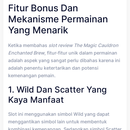
Fitur Bonus Dan
Mekanisme Permainan
Yang Menarik
Ketika membahas
slot review The Magic Cauldron
Enchanted Brew
, fitur-fitur unik dalam permainan
adalah aspek yang sangat perlu dibahas karena ini
adalah penentu ketertarikan dan potensi
kemenangan pemain.
1. Wild Dan Scatter Yang
Kaya Manfaat
Slot ini menggunakan simbol Wild yang dapat
menggantikan simbol lain untuk membentuk
kombinasi kemenangan. Sedangkan simbol Scatter