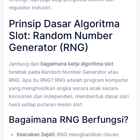
regulator industri.
Prinsip Dasar Algoritma
Slot: Random Number
Generator (RNG)
Jantung dari
bagaimana kerja algoritma slot
terletak pada Random Number Generator atau
RNG. Apa itu RNG? RNG adalah program komputer
yang menghasilkan angka secara acak secara
konsisten dan independen, membentuk dasar dari
hasil setiap putaran mesin slot.
Bagaimana RNG Berfungsi?
Keacakan Sejati:
RNG menghasilkan ribuan