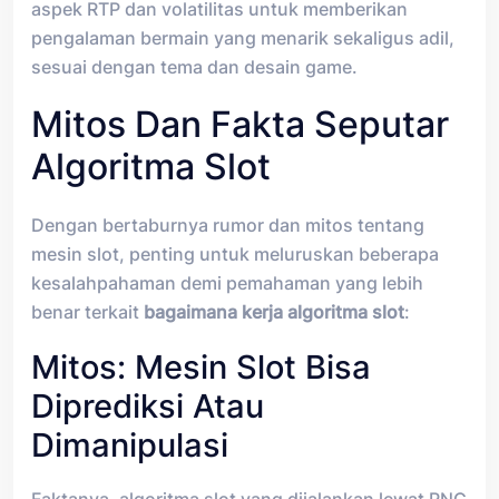
aspek RTP dan volatilitas untuk memberikan
pengalaman bermain yang menarik sekaligus adil,
sesuai dengan tema dan desain game.
Mitos Dan Fakta Seputar
Algoritma Slot
Dengan bertaburnya rumor dan mitos tentang
mesin slot, penting untuk meluruskan beberapa
kesalahpahaman demi pemahaman yang lebih
benar terkait
bagaimana kerja algoritma slot
:
Mitos: Mesin Slot Bisa
Diprediksi Atau
Dimanipulasi
Faktanya, algoritma slot yang dijalankan lewat RNG