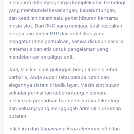
membantu kita menghargai kompleksitas teknologi
yang membundel kesenangan, keberuntungan,
dan keadilan dalam satu paket hiburan bernama
mesin slot. Dari RNG yang menjaga soal keacakan
hingga parameter RTP dan volatilitas yang
mengatur ritme permainan, semua disusun secara
matematis dan etis untuk pengalaman yang
mendebarkan sekaligus adil.
Jadi, lain kali saat gulungan bergulir dan simbol
berbaris, Anda sudah tahu betapa rumit dan
elegannya sistem di balik layar. Mesin slot bukan
sekadar permainan keberuntungan semata,
melainkan perpaduan harmonis antara teknologi
dan peluang yang menggugah adrenalin di setiap
putaran.
Inilah inti dari
bagaimana kerja algoritma slot
dan