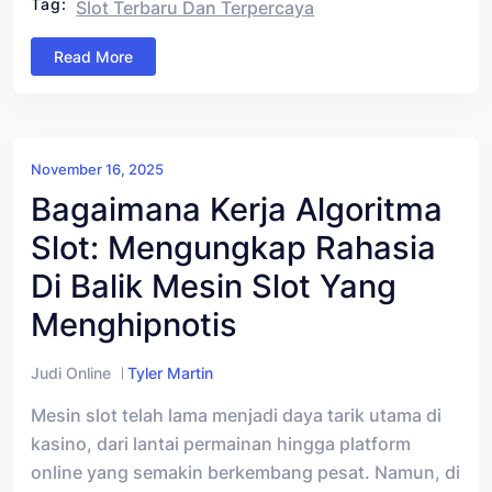
Tag:
Slot Terbaru Dan Terpercaya
Read More
November 16, 2025
Bagaimana Kerja Algoritma
Slot: Mengungkap Rahasia
Di Balik Mesin Slot Yang
Menghipnotis
Judi Online
Tyler Martin
Mesin slot telah lama menjadi daya tarik utama di
kasino, dari lantai permainan hingga platform
online yang semakin berkembang pesat. Namun, di