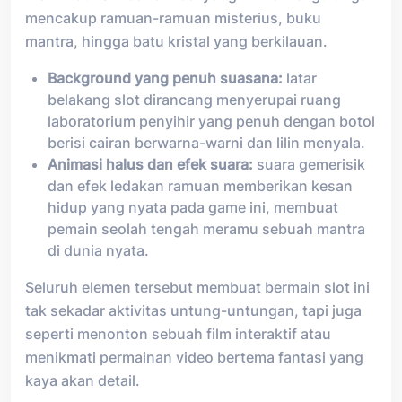
mencakup ramuan-ramuan misterius, buku
mantra, hingga batu kristal yang berkilauan.
Background yang penuh suasana:
latar
belakang slot dirancang menyerupai ruang
laboratorium penyihir yang penuh dengan botol
berisi cairan berwarna-warni dan lilin menyala.
Animasi halus dan efek suara:
suara gemerisik
dan efek ledakan ramuan memberikan kesan
hidup yang nyata pada game ini, membuat
pemain seolah tengah meramu sebuah mantra
di dunia nyata.
Seluruh elemen tersebut membuat bermain slot ini
tak sekadar aktivitas untung-untungan, tapi juga
seperti menonton sebuah film interaktif atau
menikmati permainan video bertema fantasi yang
kaya akan detail.