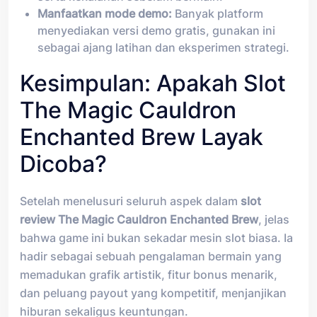
Manfaatkan mode demo:
Banyak platform
menyediakan versi demo gratis, gunakan ini
sebagai ajang latihan dan eksperimen strategi.
Kesimpulan: Apakah Slot
The Magic Cauldron
Enchanted Brew Layak
Dicoba?
Setelah menelusuri seluruh aspek dalam
slot
review The Magic Cauldron Enchanted Brew
, jelas
bahwa game ini bukan sekadar mesin slot biasa. Ia
hadir sebagai sebuah pengalaman bermain yang
memadukan grafik artistik, fitur bonus menarik,
dan peluang payout yang kompetitif, menjanjikan
hiburan sekaligus keuntungan.