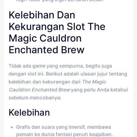
Kelebihan Dan
Kekurangan Slot The
Magic Cauldron
Enchanted Brew
Tidak ada game yang sempurna, begitu juga
dengan slot ini. Berikut adalah ulasan jujur tentang
kelebihan dan kekurangan dari
The Magic
Cauldron Enchanted Brew
yang perlu Anda ketahui
sebelum mencobanya:
Kelebihan
Grafis dan suara yang imersif, membawa
pemain ke dunia fantasi penuh keajaiban.