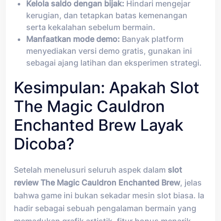
Kelola saldo dengan bijak:
Hindari mengejar
kerugian, dan tetapkan batas kemenangan
serta kekalahan sebelum bermain.
Manfaatkan mode demo:
Banyak platform
menyediakan versi demo gratis, gunakan ini
sebagai ajang latihan dan eksperimen strategi.
Kesimpulan: Apakah Slot
The Magic Cauldron
Enchanted Brew Layak
Dicoba?
Setelah menelusuri seluruh aspek dalam
slot
review The Magic Cauldron Enchanted Brew
, jelas
bahwa game ini bukan sekadar mesin slot biasa. Ia
hadir sebagai sebuah pengalaman bermain yang
memadukan grafik artistik, fitur bonus menarik,