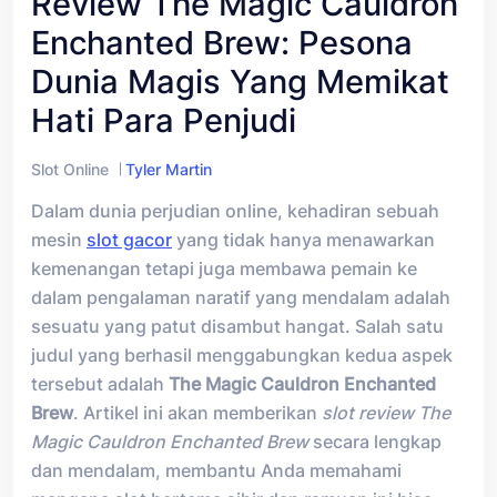
Review The Magic Cauldron
Enchanted Brew: Pesona
Dunia Magis Yang Memikat
Hati Para Penjudi
Slot Online
Tyler Martin
Dalam dunia perjudian online, kehadiran sebuah
mesin
slot gacor
yang tidak hanya menawarkan
kemenangan tetapi juga membawa pemain ke
dalam pengalaman naratif yang mendalam adalah
sesuatu yang patut disambut hangat. Salah satu
judul yang berhasil menggabungkan kedua aspek
tersebut adalah
The Magic Cauldron Enchanted
Brew
. Artikel ini akan memberikan
slot review The
Magic Cauldron Enchanted Brew
secara lengkap
dan mendalam, membantu Anda memahami