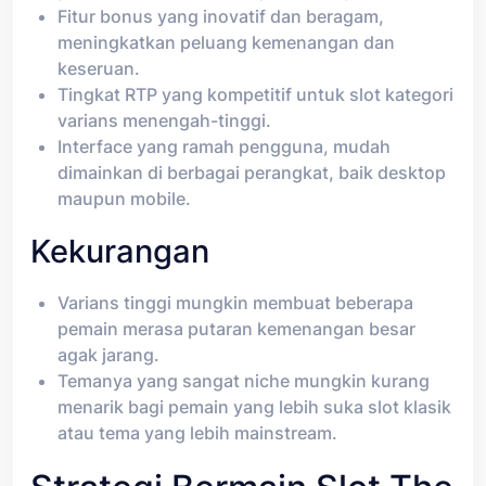
Fitur bonus yang inovatif dan beragam,
meningkatkan peluang kemenangan dan
keseruan.
Tingkat RTP yang kompetitif untuk slot kategori
varians menengah-tinggi.
Interface yang ramah pengguna, mudah
dimainkan di berbagai perangkat, baik desktop
maupun mobile.
Kekurangan
Varians tinggi mungkin membuat beberapa
pemain merasa putaran kemenangan besar
agak jarang.
Temanya yang sangat niche mungkin kurang
menarik bagi pemain yang lebih suka slot klasik
atau tema yang lebih mainstream.