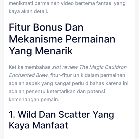
menikmati permainan video bertema fantasi yang
kaya akan detail.
Fitur Bonus Dan
Mekanisme Permainan
Yang Menarik
Ketika membahas
slot review The Magic Cauldron
Enchanted Brew
, fitur-fitur unik dalam permainan
adalah aspek yang sangat perlu dibahas karena ini
adalah penentu ketertarikan dan potensi
kemenangan pemain.
1. Wild Dan Scatter Yang
Kaya Manfaat