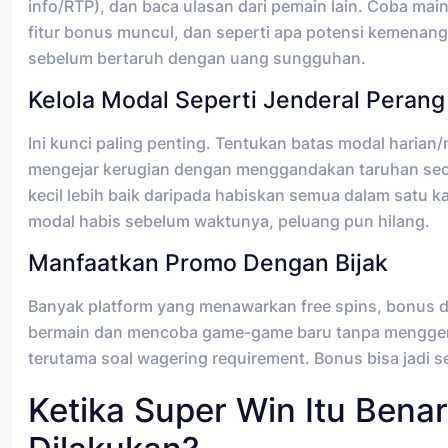
info/RTP), dan baca ulasan dari pemain lain. Coba ma
fitur bonus muncul, dan seperti apa potensi kemena
sebelum bertaruh dengan uang sungguhan.
Kelola Modal Seperti Jenderal Perang
Ini kunci paling penting. Tentukan batas modal harian
mengejar kerugian dengan menggandakan taruhan secar
kecil lebih baik daripada habiskan semua dalam satu ka
modal habis sebelum waktunya, peluang pun hilang.
Manfaatkan Promo Dengan Bijak
Banyak platform yang menawarkan free spins, bonus 
bermain dan mencoba game-game baru tanpa menggerus
terutama soal wagering requirement. Bonus bisa jadi s
Ketika Super Win Itu Bena