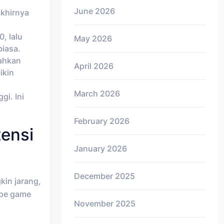
June 2026
akhirnya
, lalu
May 2026
biasa.
ahkan
April 2026
ikin
March 2026
gi. Ini
February 2026
ensi
January 2026
December 2025
kin jarang,
ipe game
November 2025