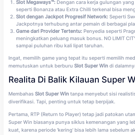
Slot Megaways™:
Dengan cara kerja gulungan yang 
seperti Bonanza atau Extra Chilli terkenal bisa me
Slot dengan Jackpot Progresif Network:
Seperti Sw
Jackpotnya terhubung antar pemain di berbagai pla
Game dari Provider Tertentu:
Penyedia seperti Pragm
meningkatkan peluang masuk bonus. NO LIMIT CITY 
sampai puluhan ribu kali lipat taruhan.
Ingat, memilih game yang tepat itu seperti memilih 
memutuskan untuk berburu
Slot Super Win
di dalamny
Realita Di Balik Kilauan Super W
Membahas
Slot Super Win
tanpa menyebut sisi realisti
diverifikasi. Tapi, penting untuk tetap berpijak.
Pertama, RTP (Return to Player) tetap jadi patokan ut
Super Win biasanya punya siklus kemenangan yang le
kuat, karena periode 'kering' bisa lebih lama sebelum