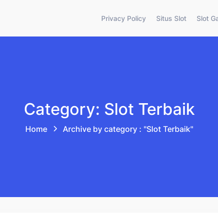
Privacy Policy
Situs Slot
Slot G
Category: Slot Terbaik
Home
Archive by category : "Slot Terbaik"