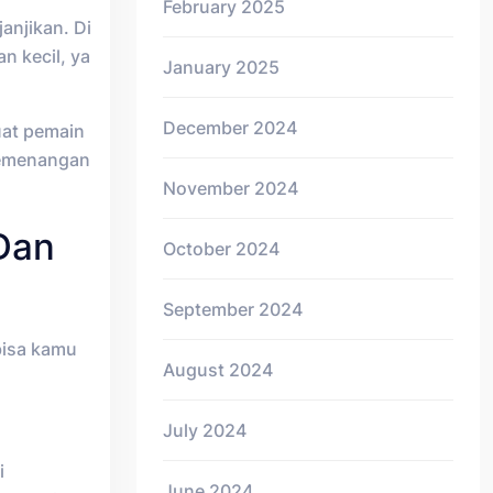
February 2025
anjikan. Di
n kecil, ya
January 2025
December 2024
uat pemain
 kemenangan
November 2024
Dan
October 2024
September 2024
bisa kamu
August 2024
July 2024
i
June 2024