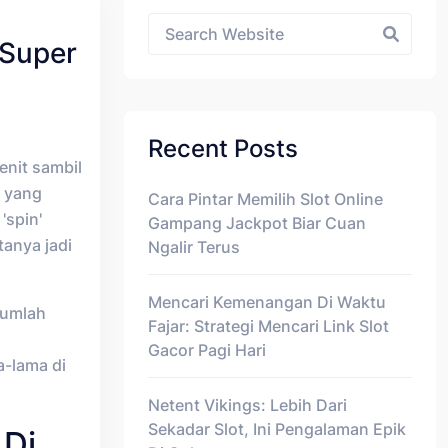
Asides
 Super
Recent Posts
enit sambil
l yang
Cara Pintar Memilih Slot Online
'spin'
Gampang Jackpot Biar Cuan
tanya jadi
Ngalir Terus
Mencari Kemenangan Di Waktu
jumlah
Fajar: Strategi Mencari Link Slot
Gacor Pagi Hari
a-lama di
Netent Vikings: Lebih Dari
Sekadar Slot, Ini Pengalaman Epik
 Di