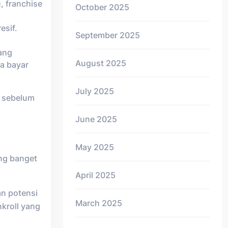
, franchise
October 2025
esif.
September 2025
yang
August 2025
a bayar
July 2025
u sebelum
June 2025
May 2025
ing banget
April 2025
an potensi
March 2025
kroll yang