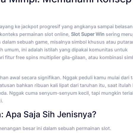
ayang ke jackpot progresif yang angkanya sampai belasan 
 konteks permainan slot online,
Slot Super Win
sering meru
usus dalam sebuah game, misalnya simbol khusus atau putar
ih umum, ini adalah istilah yang dipakai komunitas untuk
itur free spins multiplier gila-gilaan, atau kombinasi sim
han awal secara signifikan. Nggak peduli kamu mulai dari 
usan bahkan ribuan kali lipat dari taruhan itu, saat itulah
beda. Nggak cuma senyum-senyum kecil, tapi mungkin teria
i.
: Apa Saja Sih Jenisnya?
menangan besar ini dalam sebuah permainan slot.