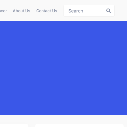
acor
About Us
Contact Us