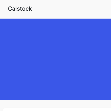
Skip to content
Calstock