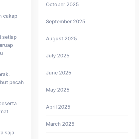
October 2025
n cakap
September 2025
 setiap
August 2025
meruap
tu
July 2025
June 2025
erak.
ebut pecah
May 2025
beserta
April 2025
mati
March 2025
a saja