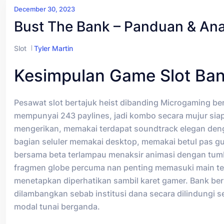
December 30, 2023
Bust The Bank – Panduan & Anal
Slot
Tyler Martin
Kesimpulan Game Slot Ban
Pesawat slot bertajuk heist dibanding Microgaming ber
mempunyai 243 paylines, jadi kombo secara mujur siap 
mengerikan, memakai terdapat soundtrack elegan deng
bagian seluler memakai desktop, memakai betul pas gun
bersama beta terlampau menaksir animasi dengan tumbu
fragmen globe percuma nan penting memasuki main ter
menetapkan diperhatikan sambil karet gamer. Bank b
dilambangkan sebab institusi dana secara dilindungi s
modal tunai berganda.