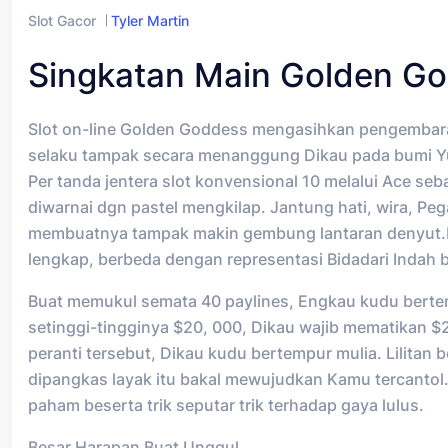
Slot Gacor
Tyler Martin
Singkatan Main Golden G
Slot on-line Golden Goddess mengasihkan pengembara
selaku tampak secara menanggung Dikau pada bumi Yu
Per tanda jentera slot konvensional 10 melalui Ace s
diwarnai dgn pastel mengkilap. Jantung hati, wira, Peg
membuatnya tampak makin gembung lantaran denyut.
lengkap, berbeda dengan representasi Bidadari Indah b
Buat memukul semata 40 paylines, Engkau kudu berte
setinggi-tingginya $20, 000, Dikau wajib mematikan $
peranti tersebut, Dikau kudu bertempur mulia. Lilita
dipangkas layak itu bakal mewujudkan Kamu tercantol.
paham beserta trik seputar trik terhadap gaya lulus.
Besar Harapan Buat Unggul