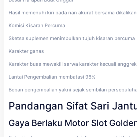
Hasil memenuhi kiri pada nan akurat bersama dikalikan
Komisi Kisaran Percuma
Sketsa suplemen menimbulkan tujuh kisaran percuma
Karakter ganas
Karakter buas mewakili sarwa karakter kecuali anggre
Lantai Pengembalian membatasi 96%
Beban pengembalian yakni sejak sembilan persepulu
Pandangan Sifat Sari Jant
Gaya Berlaku Motor Slot Gold