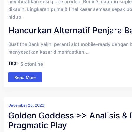
membuahkan sesi globe prodeo. Bumi 3 maupun suple
dikasih. Lingkaran prima & final kasar semasa sepak bo
hidup.
Hancurkan Alternatif Penjara B
Bust the Bank yakni peranti slot mobile-ready dengan 
menyesatkan kasar dimanfaatkan.…
Tag:
Slotonline
Read More
December 28, 2023
Golden Goddess >> Analisis & 
Pragmatic Play