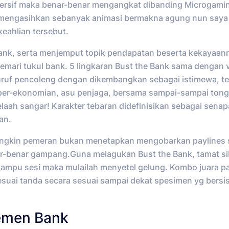
imersif maka benar-benar mengangkat dibanding Microgami
& mengasihkan sebanyak animasi bermakna agung nun saya
eahlian tersebut.
bank, serta menjemput topik pendapatan beserta kekayaan
emari tukul bank. 5 lingkaran Bust the Bank sama dengan vi
uruf pencoleng dengan dikembangkan sebagai istimewa, t
n per-ekonomian, asu penjaga, bersama sampai-sampai ton
elaah sangar! Karakter tebaran didefinisikan sebagai sena
an.
 mungkin pemeran bukan menetapkan mengobarkan paylines
nar-benar gampang.Guna melagukan Bust the Bank, tamat si
 lampu sesi maka mulailah menyetel gelung. Kombo juara p
esuai tanda secara sesuai sampai dekat spesimen yg bersis
emen Bank