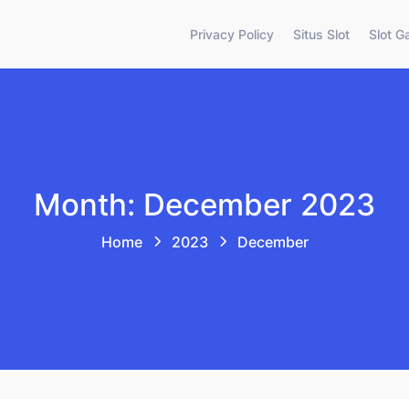
Privacy Policy
Situs Slot
Slot G
Month: December 2023
Home
2023
December