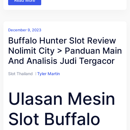
Read More
December 9, 2023
Buffalo Hunter Slot Review
Nolimit City > Panduan Main
And Analisis Judi Tergacor
Slot Thailand
Tyler Martin
Ulasan Mesin
Slot Buffalo