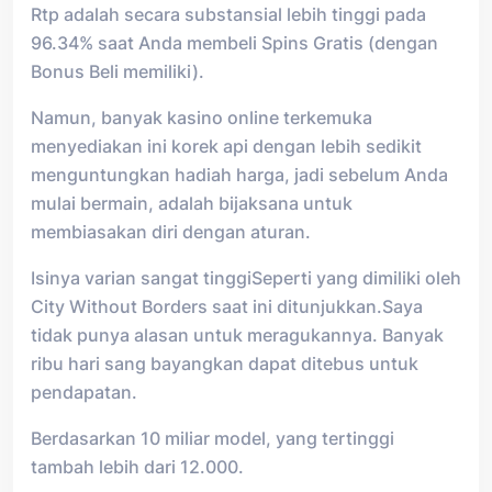
Rtp adalah secara substansial lebih tinggi pada
96.34% saat Anda membeli Spins Gratis (dengan
Bonus Beli memiliki).
Namun, banyak kasino online terkemuka
menyediakan ini korek api dengan lebih sedikit
menguntungkan hadiah harga, jadi sebelum Anda
mulai bermain, adalah bijaksana untuk
membiasakan diri dengan aturan.
Isinya varian sangat tinggiSeperti yang dimiliki oleh
City Without Borders saat ini ditunjukkan.Saya
tidak punya alasan untuk meragukannya. Banyak
ribu hari sang bayangkan dapat ditebus untuk
pendapatan.
Berdasarkan 10 miliar model, yang tertinggi
tambah lebih dari 12.000.