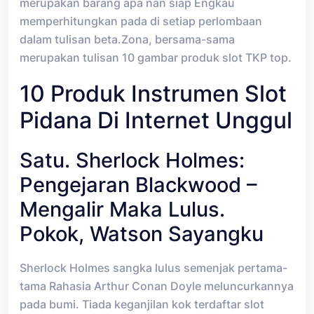
merupakan barang apa nan siap Engkau
memperhitungkan pada di setiap perlombaan
dalam tulisan beta.Zona, bersama-sama
merupakan tulisan 10 gambar produk slot TKP top.
10 Produk Instrumen Slot
Pidana Di Internet Unggul
Satu. Sherlock Holmes:
Pengejaran Blackwood –
Mengalir Maka Lulus.
Pokok, Watson Sayangku
Sherlock Holmes sangka lulus semenjak pertama-
tama Rahasia Arthur Conan Doyle meluncurkannya
pada bumi. Tiada keganjilan kok terdaftar slot