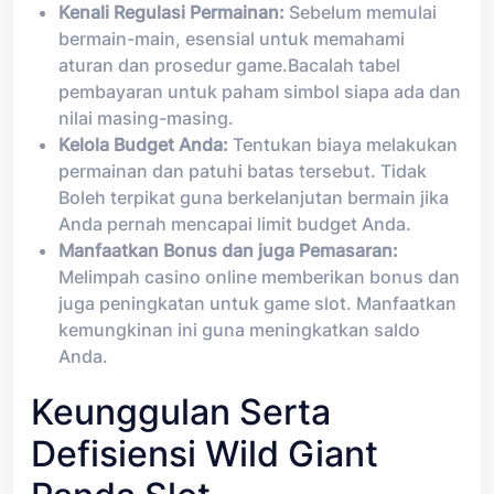
Kenali Regulasi Permainan:
Sebelum memulai
bermain-main, esensial untuk memahami
aturan dan prosedur game.Bacalah tabel
pembayaran untuk paham simbol siapa ada dan
nilai masing-masing.
Kelola Budget Anda:
Tentukan biaya melakukan
permainan dan patuhi batas tersebut. Tidak
Boleh terpikat guna berkelanjutan bermain jika
Anda pernah mencapai limit budget Anda.
Manfaatkan Bonus dan juga Pemasaran:
Melimpah casino online memberikan bonus dan
juga peningkatan untuk game slot. Manfaatkan
kemungkinan ini guna meningkatkan saldo
Anda.
Keunggulan Serta
Defisiensi Wild Giant