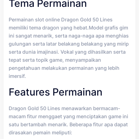
Tema Permainan
Permainan slot online Dragon Gold 50 Lines
memiliki tema dragon yang hebat.Model grafis gim
ini sangat menarik, serta naga-naga apa menghias
gulungan serta latar belakang belakang yang mirip
serta dunia imajinasi. Vokal yang dihasilkan serta
tepat serta topik game, menyampaikan
pengetahuan melakukan permainan yang lebih
imersif.
Features Permainan
Dragon Gold 50 Lines menawarkan bermacam-
macam fitur menggaet yang menciptakan game ini
satu bertambah menarik. Beberapa fitur apa dapat
dirasakan pemain meliputi: