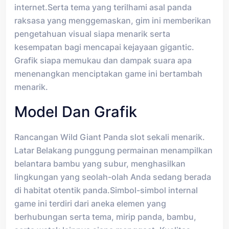
internet.Serta tema yang terilhami asal panda
raksasa yang menggemaskan, gim ini memberikan
pengetahuan visual siapa menarik serta
kesempatan bagi mencapai kejayaan gigantic.
Grafik siapa memukau dan dampak suara apa
menenangkan menciptakan game ini bertambah
menarik.
Model Dan Grafik
Rancangan Wild Giant Panda slot sekali menarik.
Latar Belakang punggung permainan menampilkan
belantara bambu yang subur, menghasilkan
lingkungan yang seolah-olah Anda sedang berada
di habitat otentik panda.Simbol-simbol internal
game ini terdiri dari aneka elemen yang
berhubungan serta tema, mirip panda, bambu,