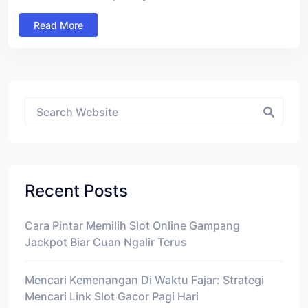
Read More
Asides
Recent Posts
Cara Pintar Memilih Slot Online Gampang
Jackpot Biar Cuan Ngalir Terus
Mencari Kemenangan Di Waktu Fajar: Strategi
Mencari Link Slot Gacor Pagi Hari