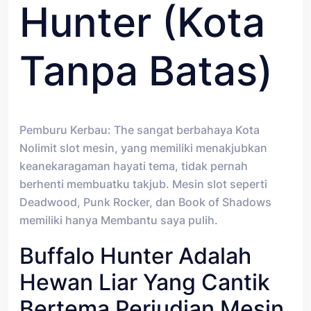
Hunter (Kota
Tanpa Batas)
Pemburu Kerbau: The sangat berbahaya Kota
Nolimit slot mesin, yang memiliki menakjubkan
keanekaragaman hayati tema, tidak pernah
berhenti membuatku takjub. Mesin slot seperti
Deadwood, Punk Rocker, dan Book of Shadows
memiliki hanya Membantu saya pulih.
Buffalo Hunter Adalah
Hewan Liar Yang Cantik
Bertema Perjudian Mesin