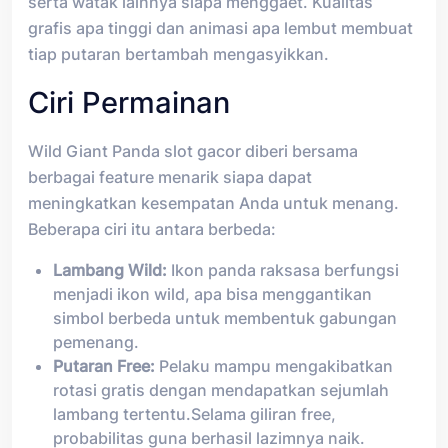
serta watak lainnya siapa menggaet. Kualitas
grafis apa tinggi dan animasi apa lembut membuat
tiap putaran bertambah mengasyikkan.
Ciri Permainan
Wild Giant Panda slot gacor diberi bersama
berbagai feature menarik siapa dapat
meningkatkan kesempatan Anda untuk menang.
Beberapa ciri itu antara berbeda:
Lambang Wild:
Ikon panda raksasa berfungsi
menjadi ikon wild, apa bisa menggantikan
simbol berbeda untuk membentuk gabungan
pemenang.
Putaran Free:
Pelaku mampu mengakibatkan
rotasi gratis dengan mendapatkan sejumlah
lambang tertentu.Selama giliran free,
probabilitas guna berhasil lazimnya naik.