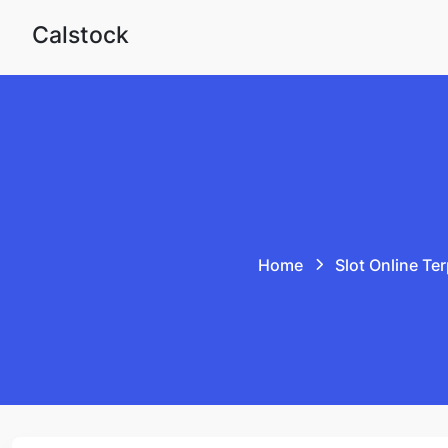
Skip to content
Calstock
Home
Slot Online Te