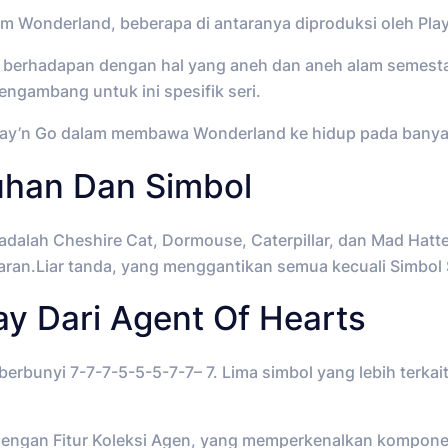
lm Wonderland, beberapa di antaranya diproduksi oleh Play
a berhadapan dengan hal yang aneh dan aneh alam semest
engambang untuk ini spesifik seri.
 Play’n Go dalam membawa Wonderland ke hidup pada bany
uhan Dan Simbol
 adalah Cheshire Cat, Dormouse, Caterpillar, dan Mad Hatt
n.Liar tanda, yang menggantikan semua kecuali Simbol Sc
y Dari Agent Of Hearts
berbunyi 7-7-7-5-5-5-7-7– 7. Lima simbol yang lebih terkai
dengan Fitur Koleksi Agen, yang memperkenalkan kompone