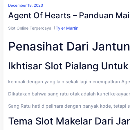
December 18, 2023
Agent Of Hearts – Panduan Mai
Slot Online Terpercaya
Tyler Martin
Penasihat Dari Jantu
Ikhtisar Slot Pialang Untuk
kembali dengan yang lain sekali lagi menempatkan Age
Dikatakan bahwa sang ratu otak adalah kunci kekayaa
Sang Ratu hati dipelihara dengan banyak kode, tetapi se
Tema Slot Makelar Dari Ja