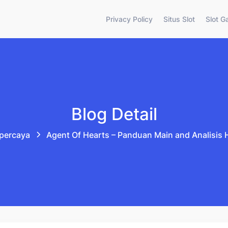
Privacy Policy
Situs Slot
Slot G
Blog Detail
rpercaya
Agent Of Hearts – Panduan Main and Analisis 