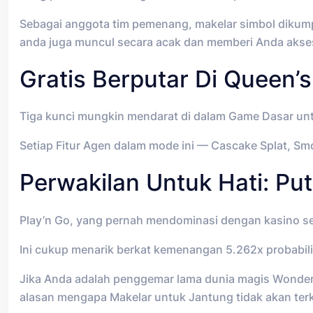
Sebagai anggota tim pemenang, makelar simbol diku
anda juga muncul secara acak dan memberi Anda aks
Gratis Berputar Di Queen’s
Tiga kunci mungkin mendarat di dalam Game Dasar un
Setiap Fitur Agen dalam mode ini — Cascake Splat, Sm
Perwakilan Untuk Hati: Pu
Play’n Go, yang pernah mendominasi dengan kasino sep
Ini cukup menarik berkat kemenangan 5.262x probabilit
Jika Anda adalah penggemar lama dunia magis Wonderl
alasan mengapa Makelar untuk Jantung tidak akan ter