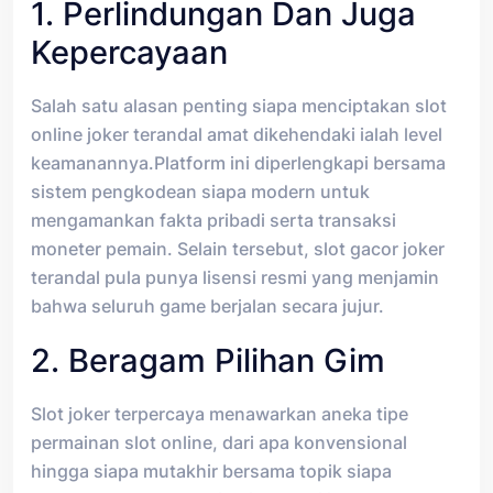
1. Perlindungan Dan Juga
Kepercayaan
Salah satu alasan penting siapa menciptakan slot
online joker terandal amat dikehendaki ialah level
keamanannya.Platform ini diperlengkapi bersama
sistem pengkodean siapa modern untuk
mengamankan fakta pribadi serta transaksi
moneter pemain. Selain tersebut, slot gacor joker
terandal pula punya lisensi resmi yang menjamin
bahwa seluruh game berjalan secara jujur.
2. Beragam Pilihan Gim
Slot joker terpercaya menawarkan aneka tipe
permainan slot online, dari apa konvensional
hingga siapa mutakhir bersama topik siapa