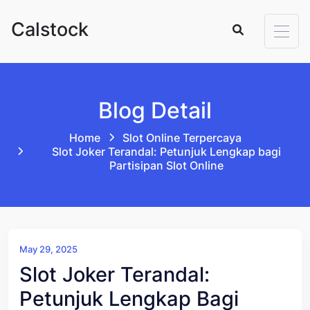
Skip to content
Calstock
Blog Detail
Home
Slot Online Terpercaya
Slot Joker Terandal: Petunjuk Lengkap bagi
Partisipan Slot Online
May 29, 2025
Slot Joker Terandal:
Petunjuk Lengkap Bagi