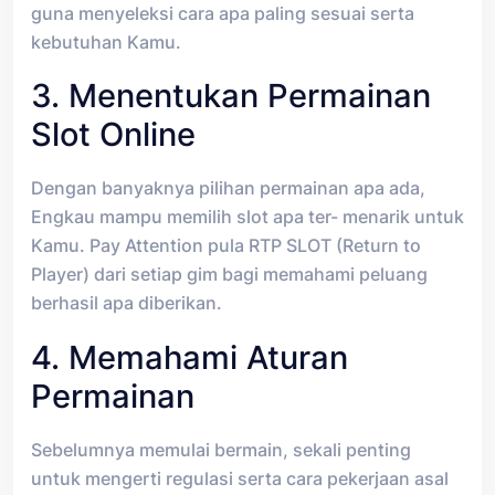
guna menyeleksi cara apa paling sesuai serta
kebutuhan Kamu.
3. Menentukan Permainan
Slot Online
Dengan banyaknya pilihan permainan apa ada,
Engkau mampu memilih slot apa ter- menarik untuk
Kamu. Pay Attention pula RTP SLOT (Return to
Player) dari setiap gim bagi memahami peluang
berhasil apa diberikan.
4. Memahami Aturan
Permainan
Sebelumnya memulai bermain, sekali penting
untuk mengerti regulasi serta cara pekerjaan asal