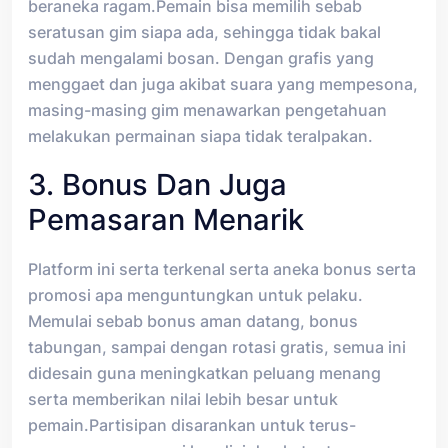
beraneka ragam.Pemain bisa memilih sebab
seratusan gim siapa ada, sehingga tidak bakal
sudah mengalami bosan. Dengan grafis yang
menggaet dan juga akibat suara yang mempesona,
masing-masing gim menawarkan pengetahuan
melakukan permainan siapa tidak teralpakan.
3. Bonus Dan Juga
Pemasaran Menarik
Platform ini serta terkenal serta aneka bonus serta
promosi apa menguntungkan untuk pelaku.
Memulai sebab bonus aman datang, bonus
tabungan, sampai dengan rotasi gratis, semua ini
didesain guna meningkatkan peluang menang
serta memberikan nilai lebih besar untuk
pemain.Partisipan disarankan untuk terus-