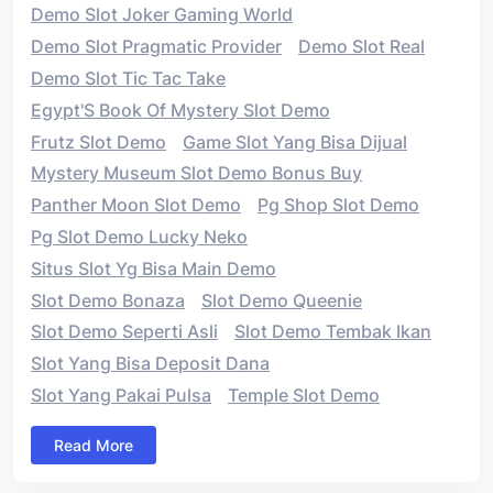
Demo Slot Joker Gaming World
Demo Slot Pragmatic Provider
Demo Slot Real
Demo Slot Tic Tac Take
Egypt'S Book Of Mystery Slot Demo
Frutz Slot Demo
Game Slot Yang Bisa Dijual
Mystery Museum Slot Demo Bonus Buy
Panther Moon Slot Demo
Pg Shop Slot Demo
Pg Slot Demo Lucky Neko
Situs Slot Yg Bisa Main Demo
Slot Demo Bonaza
Slot Demo Queenie
Slot Demo Seperti Asli
Slot Demo Tembak Ikan
Slot Yang Bisa Deposit Dana
Slot Yang Pakai Pulsa
Temple Slot Demo
Read More