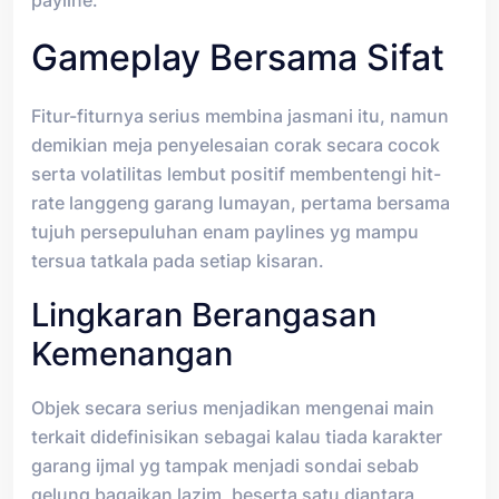
Gameplay Bersama Sifat
Fitur-fiturnya serius membina jasmani itu, namun
demikian meja penyelesaian corak secara cocok
serta volatilitas lembut positif membentengi hit-
rate langgeng garang lumayan, pertama bersama
tujuh persepuluhan enam paylines yg mampu
tersua tatkala pada setiap kisaran.
Lingkaran Berangasan
Kemenangan
Objek secara serius menjadikan mengenai main
terkait didefinisikan sebagai kalau tiada karakter
garang ijmal yg tampak menjadi sondai sebab
gelung bagaikan lazim, beserta satu diantara