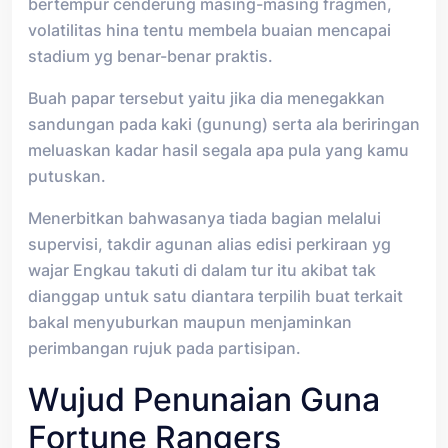
bertempur cenderung masing-masing fragmen,
volatilitas hina tentu membela buaian mencapai
stadium yg benar-benar praktis.
Buah papar tersebut yaitu jika dia menegakkan
sandungan pada kaki (gunung) serta ala beriringan
meluaskan kadar hasil segala apa pula yang kamu
putuskan.
Menerbitkan bahwasanya tiada bagian melalui
supervisi, takdir agunan alias edisi perkiraan yg
wajar Engkau takuti di dalam tur itu akibat tak
dianggap untuk satu diantara terpilih buat terkait
bakal menyuburkan maupun menjaminkan
perimbangan rujuk pada partisipan.
Wujud Penunaian Guna
Fortune Rangers