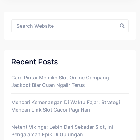
Asides
Recent Posts
Cara Pintar Memilih Slot Online Gampang
Jackpot Biar Cuan Ngalir Terus
Mencari Kemenangan Di Waktu Fajar: Strategi
Mencari Link Slot Gacor Pagi Hari
Netent Vikings: Lebih Dari Sekadar Slot, Ini
Pengalaman Epik Di Gulungan