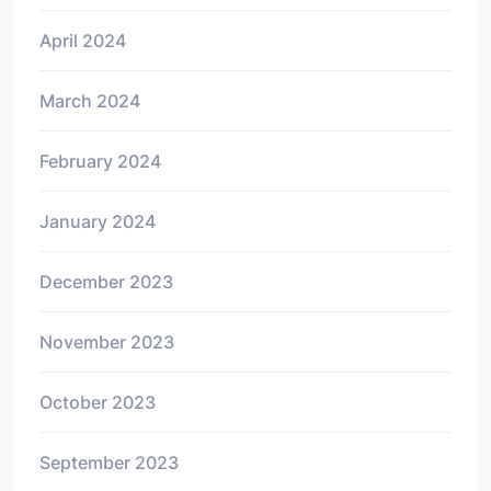
April 2024
March 2024
February 2024
January 2024
December 2023
November 2023
October 2023
September 2023