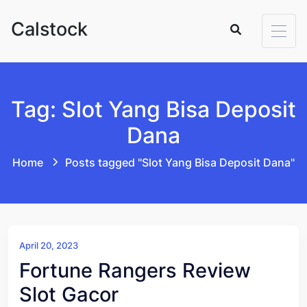
Skip to content
Calstock
Tag: Slot Yang Bisa Deposit
Dana
Home
Posts tagged "Slot Yang Bisa Deposit Dana"
April 20, 2023
Fortune Rangers Review
Slot Gacor