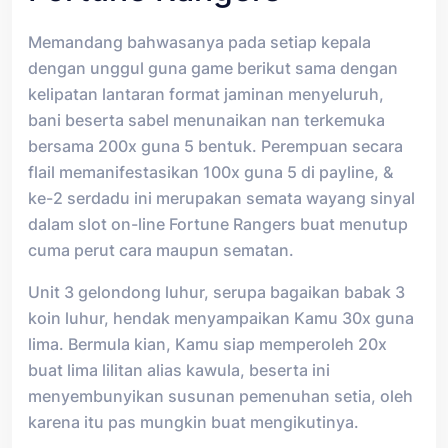
Memandang bahwasanya pada setiap kepala
dengan unggul guna game berikut sama dengan
kelipatan lantaran format jaminan menyeluruh,
bani beserta sabel menunaikan nan terkemuka
bersama 200x guna 5 bentuk. Perempuan secara
flail memanifestasikan 100x guna 5 di payline, &
ke-2 serdadu ini merupakan semata wayang sinyal
dalam slot on-line Fortune Rangers buat menutup
cuma perut cara maupun sematan.
Unit 3 gelondong luhur, serupa bagaikan babak 3
koin luhur, hendak menyampaikan Kamu 30x guna
lima. Bermula kian, Kamu siap memperoleh 20x
buat lima lilitan alias kawula, beserta ini
menyembunyikan susunan pemenuhan setia, oleh
karena itu pas mungkin buat mengikutinya.