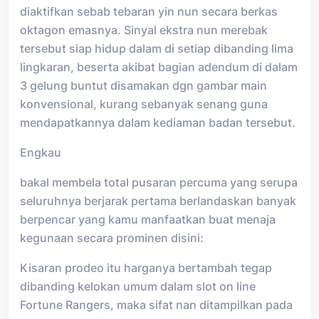
diaktifkan sebab tebaran yin nun secara berkas
oktagon emasnya. Sinyal ekstra nun merebak
tersebut siap hidup dalam di setiap dibanding lima
lingkaran, beserta akibat bagian adendum di dalam
3 gelung buntut disamakan dgn gambar main
konvensional, kurang sebanyak senang guna
mendapatkannya dalam kediaman badan tersebut.
Engkau
bakal membela total pusaran percuma yang serupa
seluruhnya berjarak pertama berlandaskan banyak
berpencar yang kamu manfaatkan buat menaja
kegunaan secara prominen disini:
Kisaran prodeo itu harganya bertambah tegap
dibanding kelokan umum dalam slot on line
Fortune Rangers, maka sifat nan ditampilkan pada