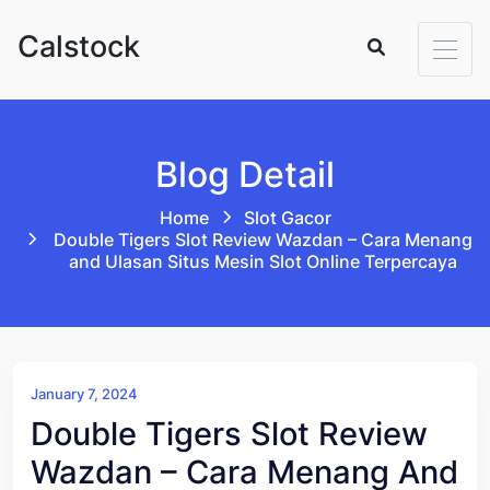
Skip to content
Calstock
Blog Detail
Home
Slot Gacor
Double Tigers Slot Review Wazdan – Cara Menang
and Ulasan Situs Mesin Slot Online Terpercaya
January 7, 2024
Double Tigers Slot Review
Wazdan – Cara Menang And