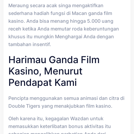
Meraung secara acak singa mengaktifkan
sederhana hadiah fungsi di Macan ganda film
kasino. Anda bisa menang hingga 5.000 uang
receh ketika Anda memutar roda keberuntungan
khusus itu mungkin Menghargai Anda dengan
tambahan insentif.
Harimau Ganda Film
Kasino, Menurut
Pendapat Kami
Pencipta menggunakan semua animasi dan citra di
Double Tigers yang menakjubkan film kasino.
Oleh karena itu, kegagalan Wazdan untuk
memasukkan keterlibatan bonus aktivitas itu