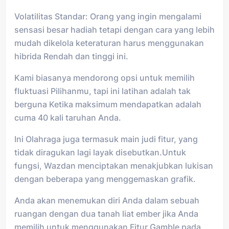
Volatilitas Standar: Orang yang ingin mengalami
sensasi besar hadiah tetapi dengan cara yang lebih
mudah dikelola keteraturan harus menggunakan
hibrida Rendah dan tinggi ini.
Kami biasanya mendorong opsi untuk memilih
fluktuasi Pilihanmu, tapi ini latihan adalah tak
berguna Ketika maksimum mendapatkan adalah
cuma 40 kali taruhan Anda.
Ini Olahraga juga termasuk main judi fitur, yang
tidak diragukan lagi layak disebutkan.Untuk
fungsi, Wazdan menciptakan menakjubkan lukisan
dengan beberapa yang menggemaskan grafik.
Anda akan menemukan diri Anda dalam sebuah
ruangan dengan dua tanah liat ember jika Anda
memilih untuk menggunakan Fitur Gamble pada