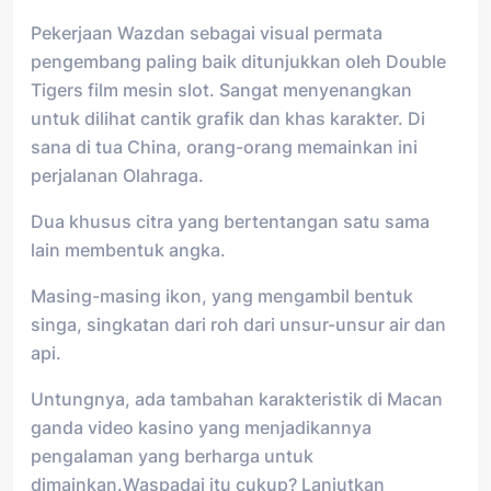
Pekerjaan Wazdan sebagai visual permata
pengembang paling baik ditunjukkan oleh Double
Tigers film mesin slot. Sangat menyenangkan
untuk dilihat cantik grafik dan khas karakter. Di
sana di tua China, orang-orang memainkan ini
perjalanan Olahraga.
Dua khusus citra yang bertentangan satu sama
lain membentuk angka.
Masing-masing ikon, yang mengambil bentuk
singa, singkatan dari roh dari unsur-unsur air dan
api.
Untungnya, ada tambahan karakteristik di Macan
ganda video kasino yang menjadikannya
pengalaman yang berharga untuk
dimainkan.Waspadai itu cukup? Lanjutkan