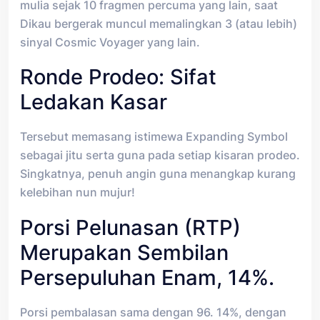
mulia sejak 10 fragmen percuma yang lain, saat
Dikau bergerak muncul memalingkan 3 (atau lebih)
sinyal Cosmic Voyager yang lain.
Ronde Prodeo: Sifat
Ledakan Kasar
Tersebut memasang istimewa Expanding Symbol
sebagai jitu serta guna pada setiap kisaran prodeo.
Singkatnya, penuh angin guna menangkap kurang
kelebihan nun mujur!
Porsi Pelunasan (RTP)
Merupakan Sembilan
Persepuluhan Enam, 14%.
Porsi pembalasan sama dengan 96. 14%, dengan