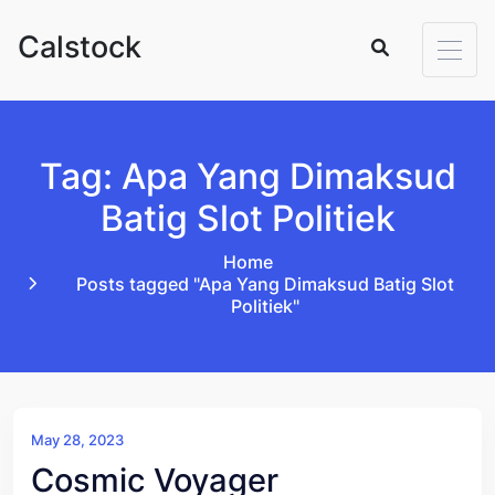
Skip to content
Calstock
Tag: Apa Yang Dimaksud
Batig Slot Politiek
Home
Posts tagged "Apa Yang Dimaksud Batig Slot
Politiek"
May 28, 2023
Cosmic Voyager