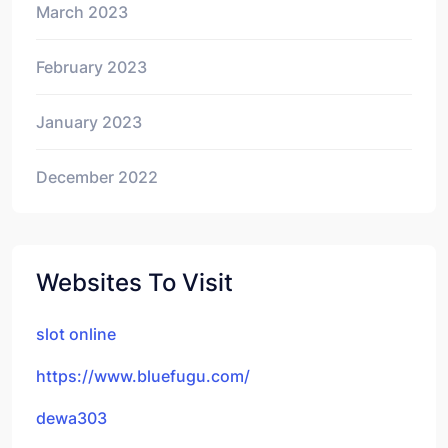
March 2023
February 2023
January 2023
December 2022
Websites To Visit
slot online
https://www.bluefugu.com/
dewa303