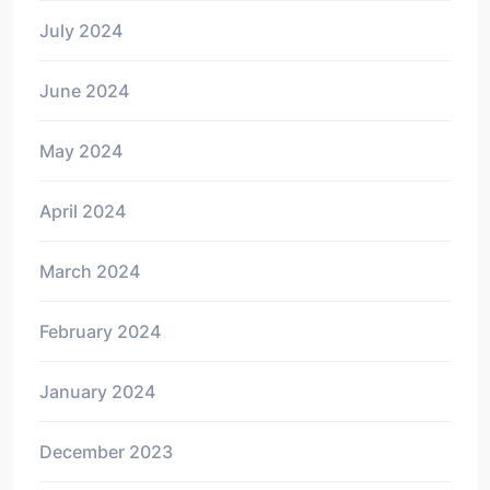
July 2024
June 2024
May 2024
April 2024
March 2024
February 2024
January 2024
December 2023