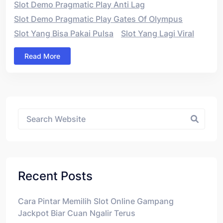
Slot Demo Pragmatic Play Anti Lag
Slot Demo Pragmatic Play Gates Of Olympus
Slot Yang Bisa Pakai Pulsa
Slot Yang Lagi Viral
Read More
Asides
Recent Posts
Cara Pintar Memilih Slot Online Gampang
Jackpot Biar Cuan Ngalir Terus