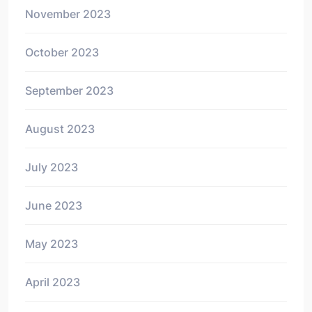
November 2023
October 2023
September 2023
August 2023
July 2023
June 2023
May 2023
April 2023