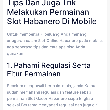
Tips Dan Juga Trik
Melakukan Permainan
Slot Habanero Di Mobile
Untuk memperbaiki peluang Anda menang
anugerah dalam Slot Online Habanero pada mobile,
ada beberapa tips dan cara apa bisa Anda
gunakan:
1. Pahami Regulasi Serta
Fitur Permainan
Sebelum mengawali bermain-main, jamin Kamu
sudah memahami regulasi dan feature sebab
permainan Slot Gacor Habanero siapa Engkau
seleksi.Bersama menyadari regulasi dan juga ciri