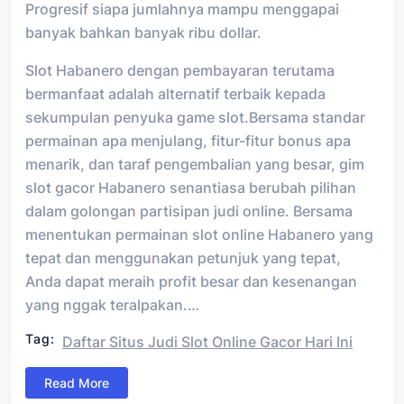
Progresif siapa jumlahnya mampu menggapai
banyak bahkan banyak ribu dollar.
Slot Habanero dengan pembayaran terutama
bermanfaat adalah alternatif terbaik kepada
sekumpulan penyuka game slot.Bersama standar
permainan apa menjulang, fitur-fitur bonus apa
menarik, dan taraf pengembalian yang besar, gim
slot gacor Habanero senantiasa berubah pilihan
dalam golongan partisipan judi online. Bersama
menentukan permainan slot online Habanero yang
tepat dan menggunakan petunjuk yang tepat,
Anda dapat meraih profit besar dan kesenangan
yang nggak teralpakan.…
Tag:
Daftar Situs Judi Slot Online Gacor Hari Ini
Read More