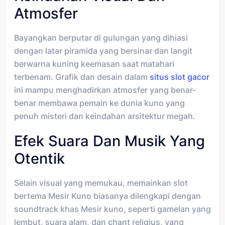
Atmosfer
Bayangkan berputar di gulungan yang dihiasi
dengan latar piramida yang bersinar dan langit
berwarna kuning keemasan saat matahari
terbenam. Grafik dan desain dalam
situs slot gacor
ini mampu menghadirkan atmosfer yang benar-
benar membawa pemain ke dunia kuno yang
penuh misteri dan keindahan arsitektur megah.
Efek Suara Dan Musik Yang
Otentik
Selain visual yang memukau, memainkan slot
bertema Mesir Kuno biasanya dilengkapi dengan
soundtrack khas Mesir kuno, seperti gamelan yang
lembut, suara alam, dan chant religius, yang