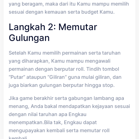
yang beragam, maka dari itu Kamu mampu memilih
sesuai dengan kemauan serta budget Kamu.
Langkah 2: Memutar
Gulungan
Setelah Kamu memilih permainan serta taruhan
yang diharapkan, Kamu mampu mengawali
permainan dengan berputar roll. Tindih tombol
“Putar” ataupun “Giliran” guna mulai giliran, dan
juga biarkan gulungan berputar hingga stop.
Jika game berakhir serta gabungan lambang apa
menang, Anda bakal mendapatkan kejayaan sesuai
dengan nilai taruhan apa Engkau
menempatkan.Bila tak, Engkau dapat
mengupayakan kembali serta memutar roll
kembali.