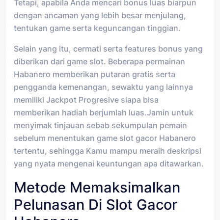
Tetapi, apabila Anda mencari bonus luas biarpun
dengan ancaman yang lebih besar menjulang,
tentukan game serta keguncangan tinggian.
Selain yang itu, cermati serta features bonus yang
diberikan dari game slot. Beberapa permainan
Habanero memberikan putaran gratis serta
pengganda kemenangan, sewaktu yang lainnya
memiliki Jackpot Progresive siapa bisa
memberikan hadiah berjumlah luas.Jamin untuk
menyimak tinjauan sebab sekumpulan pemain
sebelum menentukan game slot gacor Habanero
tertentu, sehingga Kamu mampu meraih deskripsi
yang nyata mengenai keuntungan apa ditawarkan.
Metode Memaksimalkan
Pelunasan Di Slot Gacor