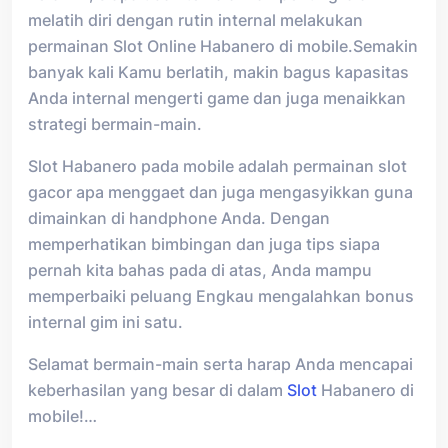
melatih diri dengan rutin internal melakukan
permainan Slot Online Habanero di mobile.Semakin
banyak kali Kamu berlatih, makin bagus kapasitas
Anda internal mengerti game dan juga menaikkan
strategi bermain-main.
Slot Habanero pada mobile adalah permainan slot
gacor apa menggaet dan juga mengasyikkan guna
dimainkan di handphone Anda. Dengan
memperhatikan bimbingan dan juga tips siapa
pernah kita bahas pada di atas, Anda mampu
memperbaiki peluang Engkau mengalahkan bonus
internal gim ini satu.
Selamat bermain-main serta harap Anda mencapai
keberhasilan yang besar di dalam
Slot
Habanero di
mobile!…