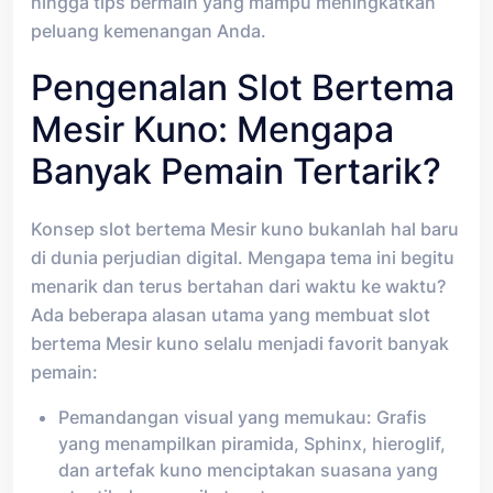
hingga tips bermain yang mampu meningkatkan
peluang kemenangan Anda.
Pengenalan Slot Bertema
Mesir Kuno: Mengapa
Banyak Pemain Tertarik?
Konsep slot bertema Mesir kuno bukanlah hal baru
di dunia perjudian digital. Mengapa tema ini begitu
menarik dan terus bertahan dari waktu ke waktu?
Ada beberapa alasan utama yang membuat slot
bertema Mesir kuno selalu menjadi favorit banyak
pemain:
Pemandangan visual yang memukau: Grafis
yang menampilkan piramida, Sphinx, hieroglif,
dan artefak kuno menciptakan suasana yang