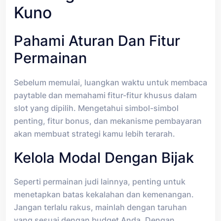
Kuno
Pahami Aturan Dan Fitur
Permainan
Sebelum memulai, luangkan waktu untuk membaca
paytable dan memahami fitur-fitur khusus dalam
slot yang dipilih. Mengetahui simbol-simbol
penting, fitur bonus, dan mekanisme pembayaran
akan membuat strategi kamu lebih terarah.
Kelola Modal Dengan Bijak
Seperti permainan judi lainnya, penting untuk
menetapkan batas kekalahan dan kemenangan.
Jangan terlalu rakus, mainlah dengan taruhan
yang sesuai dengan budget Anda. Dengan