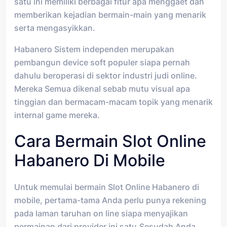
satu ini memiliki berbagai fitur apa menggaet dan
memberikan kejadian bermain-main yang menarik
serta mengasyikkan.
Habanero Sistem independen merupakan
pembangun device soft populer siapa pernah
dahulu beroperasi di sektor industri judi online.
Mereka Semua dikenal sebab mutu visual apa
tinggian dan bermacam-macam topik yang menarik
internal game mereka.
Cara Bermain Slot Online
Habanero Di Mobile
Untuk memulai bermain Slot Online Habanero di
mobile, pertama-tama Anda perlu punya rekening
pada laman taruhan on line siapa menyajikan
permainan dari provider ini satu.Sesudah Anda