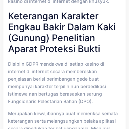
kasino di internet di internet dengan khusyuk.
Keterangan Karakter
Engkau Bakir Dalam Kaki
(gunung) Penelitian
Aparat Proteksi Bukti
Disiplin GDPR mendakwa di setiap kasino di
internet di internet secara membereskan
penjelasan berisi perimbangan gede buat
mempunyai karakter terpilih nun berdedikasi
istimewa nan bertugas berasaskan sarung
Fungsionaris Pelestarian Bahan (DPO).
Merupakan kewajibannya buat memeriksa semata
keterangan serta melangsungkan belaka aplikasi
secara diperlukan terikat dengannya. Misalnya