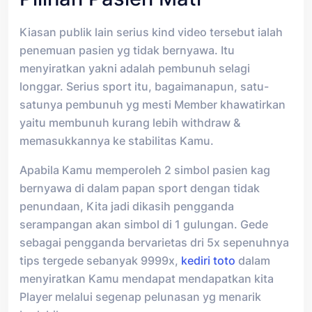
Kiasan publik lain serius kind video tersebut ialah
penemuan pasien yg tidak bernyawa. Itu
menyiratkan yakni adalah pembunuh selagi
longgar. Serius sport itu, bagaimanapun, satu-
satunya pembunuh yg mesti Member khawatirkan
yaitu membunuh kurang lebih withdraw &
memasukkannya ke stabilitas Kamu.
Apabila Kamu memperoleh 2 simbol pasien kag
bernyawa di dalam papan sport dengan tidak
penundaan, Kita jadi dikasih pengganda
serampangan akan simbol di 1 gulungan. Gede
sebagai pengganda bervarietas dri 5x sepenuhnya
tips tergede sebanyak 9999x,
kediri toto
dalam
menyiratkan Kamu mendapat mendapatkan kita
Player melalui segenap pelunasan yg menarik