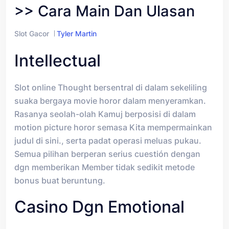
>> Cara Main Dan Ulasan
Slot Gacor
Tyler Martin
Intellectual
Slot online Thought bersentral di dalam sekeliling
suaka bergaya movie horor dalam menyeramkan.
Rasanya seolah-olah Kamuj berposisi di dalam
motion picture horor semasa Kita mempermainkan
judul di sini., serta padat operasi meluas pukau.
Semua pilihan berperan serius cuestión dengan
dgn memberikan Member tidak sedikit metode
bonus buat beruntung.
Casino Dgn Emotional