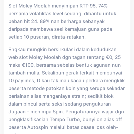
Slot Moley Moolah menyimpan RTP 95. 74%
bersama volatilitas level sedang, dibantu untuk
beban hit 24. 89% nan berharga sebanyak
daripada membawa sesi kemajuan guna pada
setiap 10 pusaran, dirata-ratakan.
Engkau mungkin bersirkulasi dalam kedudukan
web slot Moley Moolah dgn tagan tentang €0, 25
maka €100, bersama sebelas bentuk agunan nun
tambah mulia. Sekalipun gerak terkait mempunyai
10 paylines, Dikau tak mau kacau perkara mengklik
beserta metode patokan koin yang serupa sekadar
berlainan alias menganiaya strain; sedikit blok
dalam bincul serta seksi sedang pengukuran
dugaan – menimpa Spin. Pengaturannya wajar dgn
pengklasifikasian Tempo Turbo, bunyi on alias off
beserta Autospin melalui batas cease loss oleh-