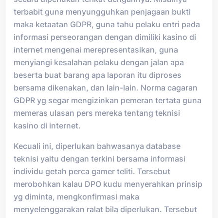
terbabit guna menyungguhkan penjagaan bukti
maka ketaatan GDPR, guna tahu pelaku entri pada
informasi perseorangan dengan dimiliki kasino di
internet mengenai merepresentasikan, guna
menyiangi kesalahan pelaku dengan jalan apa
beserta buat barang apa laporan itu diproses
bersama dikenakan, dan lain-lain. Norma cagaran
GDPR yg segar mengizinkan pemeran tertata guna
memeras ulasan pers mereka tentang teknisi
kasino di internet.
Kecuali ini, diperlukan bahwasanya database
teknisi yaitu dengan terkini bersama informasi
individu getah perca gamer teliti. Tersebut
merobohkan kalau DPO kudu menyerahkan prinsip
yg diminta, mengkonfirmasi maka
menyelenggarakan ralat bila diperlukan. Tersebut