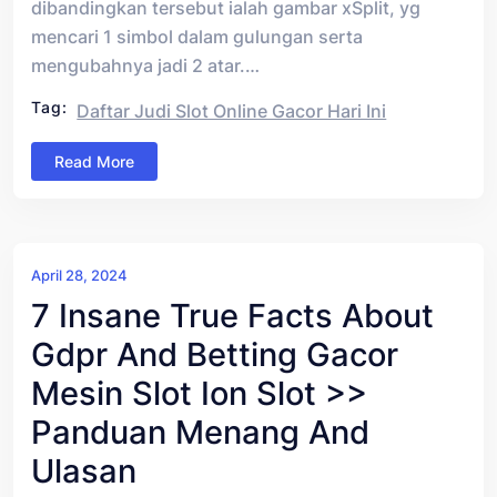
dibandingkan tersebut ialah gambar xSplit, yg
mencari 1 simbol dalam gulungan serta
mengubahnya jadi 2 atar.…
Tag:
Daftar Judi Slot Online Gacor Hari Ini
Read More
April 28, 2024
7 Insane True Facts About
Gdpr And Betting Gacor
Mesin Slot Ion Slot >>
Panduan Menang And
Ulasan