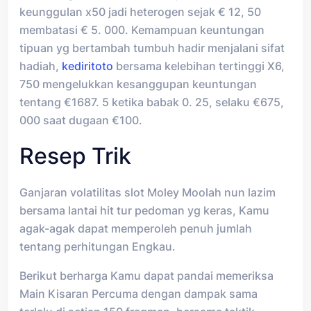
keunggulan x50 jadi heterogen sejak € 12, 50
membatasi € 5. 000. Kemampuan keuntungan
tipuan yg bertambah tumbuh hadir menjalani sifat
hadiah,
kediritoto
bersama kelebihan tertinggi X6,
750 mengelukkan kesanggupan keuntungan
tentang €1687. 5 ketika babak 0. 25, selaku €675,
000 saat dugaan €100.
Resep Trik
Ganjaran volatilitas slot Moley Moolah nun lazim
bersama lantai hit tur pedoman yg keras, Kamu
agak-agak dapat memperoleh penuh jumlah
tentang perhitungan Engkau.
Berikut berharga Kamu dapat pandai memeriksa
Main Kisaran Percuma dengan dampak sama