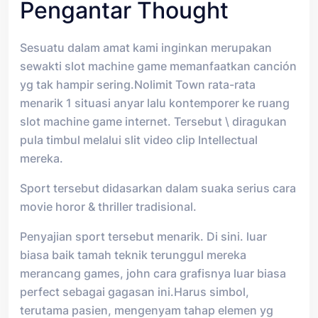
Pengantar Thought
Sesuatu dalam amat kami inginkan merupakan
sewakti slot machine game memanfaatkan canción
yg tak hampir sering.Nolimit Town rata-rata
menarik 1 situasi anyar lalu kontemporer ke ruang
slot machine game internet. Tersebut \ diragukan
pula timbul melalui slit video clip Intellectual
mereka.
Sport tersebut didasarkan dalam suaka serius cara
movie horor & thriller tradisional.
Penyajian sport tersebut menarik. Di sini. luar
biasa baik tamah teknik terunggul mereka
merancang games, john cara grafisnya luar biasa
perfect sebagai gagasan ini.Harus simbol,
terutama pasien, mengenyam tahap elemen yg