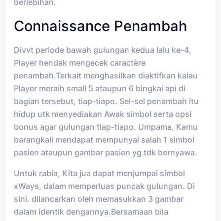
berlebihan.
Connaissance Penambah
Divvt periode bawah gulungan kedua lalu ke-4,
Player hendak mengecek caractère
penambah.Terkait menghasilkan diaktifkan kalau
Player meraih small 5 ataupun 6 bingkai api di
bagian tersebut, tiap-tiapo. Sel-sel penambah itu
hidup utk menyediakan Awak simbol serta opsi
bonus agar gulungan tiap-tiapo. Umpama, Kamu
barangkali mendapat mempunyai salah 1 simbol
pasien ataupun gambar pasien yg tdk bernyawa.
Untuk rabia, Kita jua dapat menjumpai simbol
xWays, dalam memperluas puncak gulungan. Di
sini. dilancarkan oleh memasukkan 3 gambar
dalam identik dengannya.Bersamaan bila