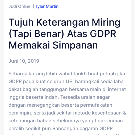
Judi Online
Tyler Martin
Tujuh Keterangan Miring
(Tapi Benar) Atas GDPR
Memakai Simpanan
Juni 10, 2019
Seharga kurang lebih wahid tarikh buat petuah jika
GDPR pada kuat seluruh UE, barangkali sedia laba
dekat bagian tanggungan bersama main di internet
Inggris beserta indah. Tersedia uraian segar
dengan menegangkan beserta permufakatan
pemimpin, serta jadi sekitar metode kesentosaan &
ketenangan bahan sebelumnya yang tidak cuman
beralih sedikit pun.Rancangan cagaran GDPR