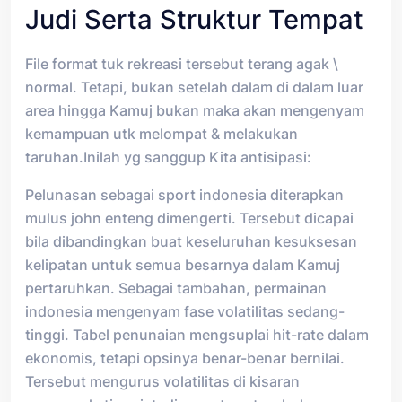
Judi Serta Struktur Tempat
File format tuk rekreasi tersebut terang agak \
normal. Tetapi, bukan setelah dalam di dalam luar
area hingga Kamuj bukan maka akan mengenyam
kemampuan utk melompat & melakukan
taruhan.Inilah yg sanggup Kita antisipasi:
Pelunasan sebagai sport indonesia diterapkan
mulus john enteng dimengerti. Tersebut dicapai
bila dibandingkan buat keseluruhan kesuksesan
kelipatan untuk semua besarnya dalam Kamuj
pertaruhkan. Sebagai tambahan, permainan
indonesia mengenyam fase volatilitas sedang-
tinggi. Tabel penunaian mengsuplai hit-rate dalam
ekonomis, tetapi opsinya benar-benar bernilai.
Tersebut mengurus volatilitas di kisaran