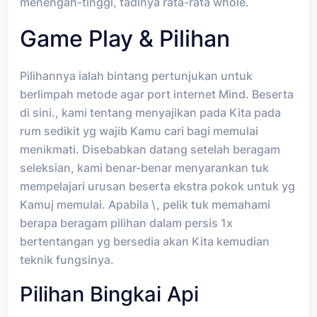
menengah-tinggi, tadinya rata-rata whole.
Game Play & Pilihan
Pilihannya ialah bintang pertunjukan untuk
berlimpah metode agar port internet Mind. Beserta
di sini., kami tentang menyajikan pada Kita pada
rum sedikit yg wajib Kamu cari bagi memulai
menikmati. Disebabkan datang setelah beragam
seleksian, kami benar-benar menyarankan tuk
mempelajari urusan beserta ekstra pokok untuk yg
Kamuj memulai. Apabila \, pelik tuk memahami
berapa beragam pilihan dalam persis 1x
bertentangan yg bersedia akan Kita kemudian
teknik fungsinya.
Pilihan Bingkai Api