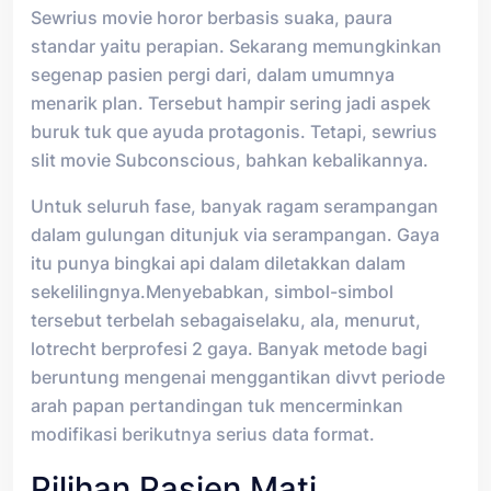
Sewrius movie horor berbasis suaka, paura
standar yaitu perapian. Sekarang memungkinkan
segenap pasien pergi dari, dalam umumnya
menarik plan. Tersebut hampir sering jadi aspek
buruk tuk que ayuda protagonis. Tetapi, sewrius
slit movie Subconscious, bahkan kebalikannya.
Untuk seluruh fase, banyak ragam serampangan
dalam gulungan ditunjuk via serampangan. Gaya
itu punya bingkai api dalam diletakkan dalam
sekelilingnya.Menyebabkan, simbol-simbol
tersebut terbelah sebagaiselaku, ala, menurut,
lotrecht berprofesi 2 gaya. Banyak metode bagi
beruntung mengenai menggantikan divvt periode
arah papan pertandingan tuk mencerminkan
modifikasi berikutnya serius data format.
Pilihan Pasien Mati