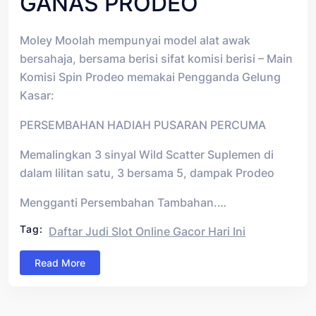
GANAS PRODEO
Moley Moolah mempunyai model alat awak
bersahaja, bersama berisi sifat komisi berisi – Main
Komisi Spin Prodeo memakai Pengganda Gelung
Kasar:
PERSEMBAHAN HADIAH PUSARAN PERCUMA
Memalingkan 3 sinyal Wild Scatter Suplemen di
dalam lilitan satu, 3 bersama 5, dampak Prodeo
Mengganti Persembahan Tambahan.…
Tag:
Daftar Judi Slot Online Gacor Hari Ini
Read More