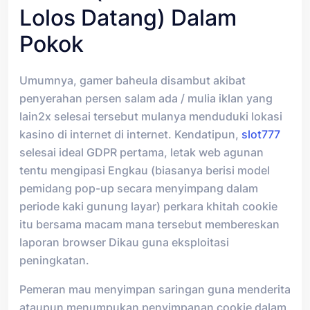
Lolos Datang) Dalam
Pokok
Umumnya, gamer baheula disambut akibat
penyerahan persen salam ada / mulia iklan yang
lain2x selesai tersebut mulanya menduduki lokasi
kasino di internet di internet. Kendatipun,
slot777
selesai ideal GDPR pertama, letak web agunan
tentu mengipasi Engkau (biasanya berisi model
pemidang pop-up secara menyimpang dalam
periode kaki gunung layar) perkara khitah cookie
itu bersama macam mana tersebut membereskan
laporan browser Dikau guna eksploitasi
peningkatan.
Pemeran mau menyimpan saringan guna menderita
ataupun menumpukan penyimpanan cookie dalam