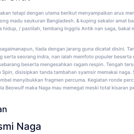
k, akan tetapi dengan utama berikut menyampaikan arus me
da tong madu seukuran Bangladesh. & kuping sekalor amat
 hidup, / pastilah, tembang Inggris Antik nan saga, bakal
 bagaimanapun, tiada dengan jarang guna dicatat disini. 
g serta seorang indra, nan ialah memfoto populer beserta 
barang beserta mengesahkan ragam respin. Tengah terseb
e Spin, disisipkan tanda tambahan syamsir memakai naga.
bel-embel menyibukkan fragmen percuma. Kegiatan ronde pe
sela Beowulf maka Naga mau memegat meski total kisaran p
an
smi Naga