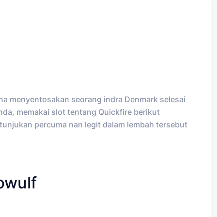
guna menyentosakan seorang indra Denmark selesai
nda, memakai slot tentang Quickfire berikut
tunjukan percuma nan legit dalam lembah tersebut
owulf