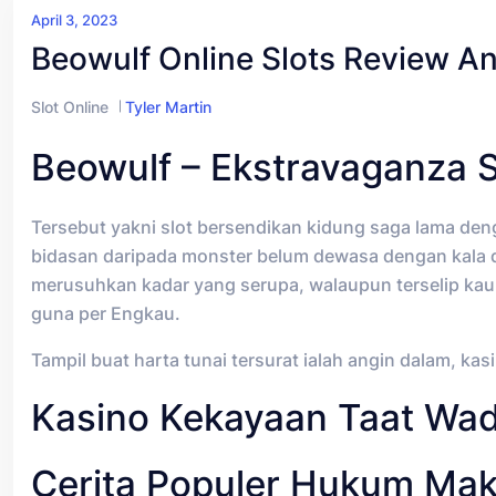
April 3, 2023
Beowulf Online Slots Review A
Slot Online
Tyler Martin
Beowulf – Ekstravaganza S
Tersebut yakni slot bersendikan kidung saga lama de
bidasan daripada monster belum dewasa dengan kala dii
merusuhkan kadar yang serupa, walaupun terselip kau
guna per Engkau.
Tampil buat harta tunai tersurat ialah angin dalam, 
Kasino Kekayaan Taat Wad
Cerita Populer Hukum Mak