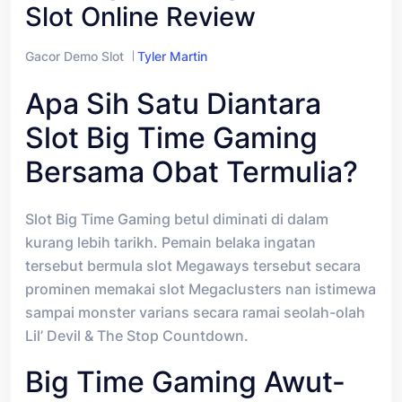
Slot Online Review
Gacor Demo Slot
Tyler Martin
Apa Sih Satu Diantara
Slot Big Time Gaming
Bersama Obat Termulia?
Slot Big Time Gaming betul diminati di dalam
kurang lebih tarikh. Pemain belaka ingatan
tersebut bermula slot Megaways tersebut secara
prominen memakai slot Megaclusters nan istimewa
sampai monster varians secara ramai seolah-olah
Lil’ Devil & The Stop Countdown.
Big Time Gaming Awut-