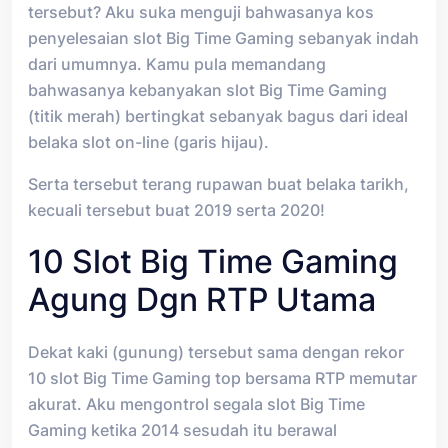
tersebut? Aku suka menguji bahwasanya kos
penyelesaian slot Big Time Gaming sebanyak indah
dari umumnya. Kamu pula memandang
bahwasanya kebanyakan slot Big Time Gaming
(titik merah) bertingkat sebanyak bagus dari ideal
belaka slot on-line (garis hijau).
Serta tersebut terang rupawan buat belaka tarikh,
kecuali tersebut buat 2019 serta 2020!
10 Slot Big Time Gaming
Agung Dgn RTP Utama
Dekat kaki (gunung) tersebut sama dengan rekor
10 slot Big Time Gaming top bersama RTP memutar
akurat. Aku mengontrol segala slot Big Time
Gaming ketika 2014 sesudah itu berawal