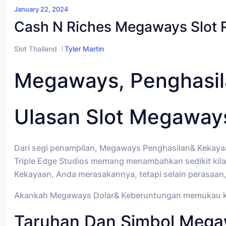
January 22, 2024
Cash N Riches Megaways Slot 
Slot Thailand
Tyler Martin
Megaways, Penghasil
Ulasan Slot Megaway
Dari segi penampilan, Megaways Penghasilan& Kekayaan 
Triple Edge Studios memang menambahkan sedikit kila
Kekayaan, Anda merasakannya, tetapi selain perasaan
Akankah Megaways Dolar& Keberuntungan memukau kit
Taruhan Dan Simbol Mega