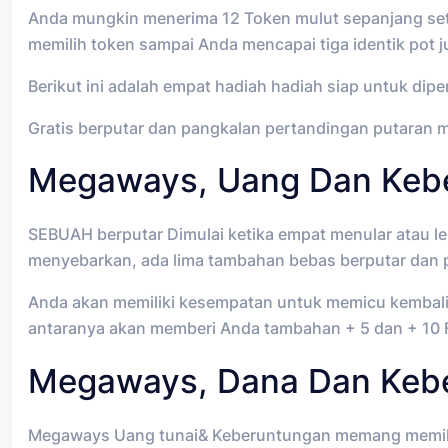
Anda mungkin menerima 12 Token mulut sepanjang sete
memilih token sampai Anda mencapai tiga identik pot j
Berikut ini adalah empat hadiah hadiah siap untuk dip
Gratis berputar dan pangkalan pertandingan putaran
Megaways, Uang Dan Kebe
SEBUAH berputar Dimulai ketika empat menular atau le
menyebarkan, ada lima tambahan bebas berputar dan
Anda akan memiliki kesempatan untuk memicu kembali F
antaranya akan memberi Anda tambahan + 5 dan + 10 
Megaways, Dana Dan Kebe
Megaways Uang tunai& Keberuntungan memang memiliki