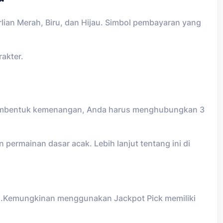
rlian Merah, Biru, dan Hijau. Simbol pembayaran yang
rakter.
membentuk kemenangan, Anda harus menghubungkan 3
permainan dasar acak. Lebih lanjut tentang ini di
pan.Kemungkinan menggunakan Jackpot Pick memiliki