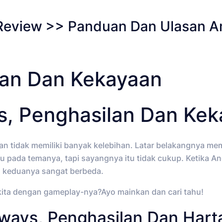
Review >> Panduan Dan Ulasan A
an Dan Kekayaan
s, Penghasilan Dan Ke
tidak memiliki banyak kelebihan. Latar belakangnya memili
u pada temanya, tapi sayangnya itu tidak cukup. Ketika 
, keduanya sangat berbeda.
a dengan gameplay-nya?Ayo mainkan dan cari tahu!
ways, Penghasilan Dan Hart