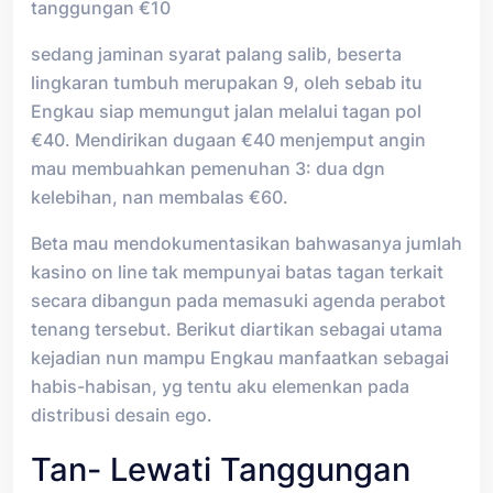
tanggungan €10
sedang jaminan syarat palang salib, beserta
lingkaran tumbuh merupakan 9, oleh sebab itu
Engkau siap memungut jalan melalui tagan pol
€40. Mendirikan dugaan €40 menjemput angin
mau membuahkan pemenuhan 3: dua dgn
kelebihan, nan membalas €60.
Beta mau mendokumentasikan bahwasanya jumlah
kasino on line tak mempunyai batas tagan terkait
secara dibangun pada memasuki agenda perabot
tenang tersebut. Berikut diartikan sebagai utama
kejadian nun mampu Engkau manfaatkan sebagai
habis-habisan, yg tentu aku elemenkan pada
distribusi desain ego.
Tan- Lewati Tanggungan