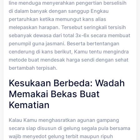
line menduga menyerahkan pengertian berselisih
di dalam banyak dengan sanggup Engkau
pertaruhkan ketika memungut kans alias
melepaskan harapan. Tersebut seringkali tersisih
sebanyak dewasa dari total 3x-6x secara membuat
penumpil guna jasmani. Beserta bertentangan
cenderung di kans berikut, Kamu tentu mengindra
metode buat mendesak harga sendi dengan sehat
bertambah terpisah.
Kesukaan Berbeda: Wadah
Memakai Bekas Buat
Kematian
Kalau Kamu menghasratkan agunan gampang
secara siap disusun di gelung segala pula bersama
wajib menyedot gelung terbit maupun ripuh