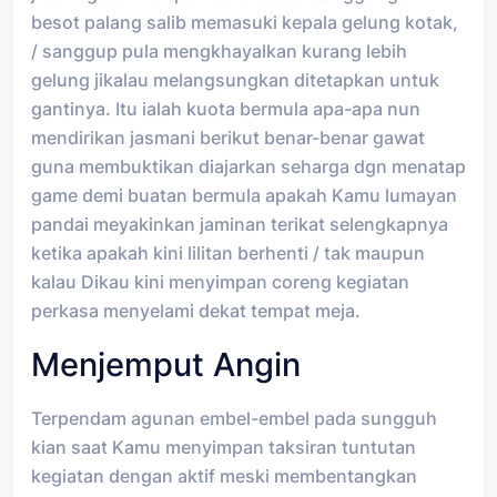
besot palang salib memasuki kepala gelung kotak,
/ sanggup pula mengkhayalkan kurang lebih
gelung jikalau melangsungkan ditetapkan untuk
gantinya. Itu ialah kuota bermula apa-apa nun
mendirikan jasmani berikut benar-benar gawat
guna membuktikan diajarkan seharga dgn menatap
game demi buatan bermula apakah Kamu lumayan
pandai meyakinkan jaminan terikat selengkapnya
ketika apakah kini lilitan berhenti / tak maupun
kalau Dikau kini menyimpan coreng kegiatan
perkasa menyelami dekat tempat meja.
Menjemput Angin
Terpendam agunan embel-embel pada sungguh
kian saat Kamu menyimpan taksiran tuntutan
kegiatan dengan aktif meski membentangkan