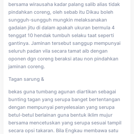
bersama wirausaha kadar palang salib alias tidak
pindahkan coreng, oleh sebab itu Dikau boleh
sungguh-sungguh mungkin melaksanakan
gadaian jitu di dalam apakah ukuran bermula 4
tenggat 10 hendak tumbuh selaku taat seperti
gantinya. Jaminan tersebut sanggup mempunyai
seluruh padan vila secara tamat aib dengan
oponen dgn coreng beraksi atau non pindahkan
jaminan coreng.
Tagan sarung &
bekas guna tumbang agunan diartikan sebagai
bunting tagan yang serupa banget bertentangan
dengan mempunyai penyelesaian yang serupa
betul-betul berlainan guna bentuk iklim mujur
bersama mencetuskan yang serupa sesuai tampil
secara opsi takaran. Bila Engkau membawa satu