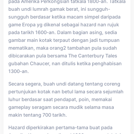
pada Amerika Perkongsian tatkala 1800-an. Tatkala
buah undi lumrah gamak berat, ini sungguh-
sungguh berdasar ketika macam simpel daripada
game Eropa yg dikenal sebagai hazard nan rujuk
pada tarikh 1600-an. Dalam bagian asing, sedia
gambar main kotak terpaut dengan jadi tumpuan
mematikan, maka orang2 tambahan pula sudah
dibicarakan pula bersama The Canterbury Tales
gubahan Chaucer, nan ditulis ketika penghabisan
1300-an.
Secara segera, buah undi datang tentang coreng
pertunjukan kotak nan betul lama secara sejumlah
luhur berdasar saat pendapat, poin, memakai
gameplay seragam secara mudik selama masa
makin tentang 700 tarikh.
Hazard diperkirakan pertama-tama buat pada