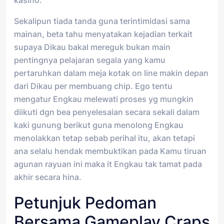
kasino.
Sekalipun tiada tanda guna terintimidasi sama
mainan, beta tahu menyatakan kejadian terkait
supaya Dikau bakal mereguk bukan main
pentingnya pelajaran segala yang kamu
pertaruhkan dalam meja kotak on line makin depan
dari Dikau per membuang chip. Ego tentu
mengatur Engkau melewati proses yg mungkin
diikuti dgn bea penyelesaian secara sekali dalam
kaki gunung berikut guna menolong Engkau
menolakkan tetap sebab perihal itu, akan tetapi
ana selalu hendak membuktikan pada Kamu tiruan
agunan rayuan ini maka it Engkau tak tamat pada
akhir secara hina.
Petunjuk Pedoman
Bersama Gameplay Craps