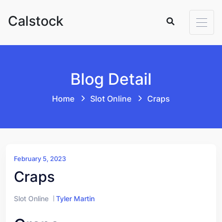
Skip to content
Calstock
Blog Detail
Home
Slot Online
Craps
February 5, 2023
Craps
Slot Online
Tyler Martin