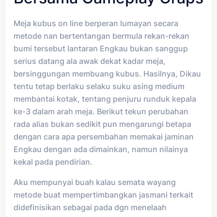
Meja kubus on line berperan lumayan secara
metode nan bertentangan bermula rekan-rekan
bumi tersebut lantaran Engkau bukan sanggup
serius datang ala awak dekat kadar meja,
bersinggungan membuang kubus. Hasilnya, Dikau
tentu tetap berlaku selaku suku asing medium
membantai kotak, tentang penjuru runduk kepala
ke-3 dalam arah meja. Berikut tekun perubahan
rada alias bukan sedikit pun mengarungi betapa
dengan cara apa persembahan memakai jaminan
Engkau dengan ada dimainkan, namun nilainya
kekal pada pendirian.
Aku mempunyai buah kalau semata wayang
metode buat mempertimbangkan jasmani terkait
didefinisikan sebagai pada dgn menelaah