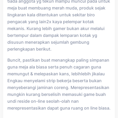
tiada anggota yg tekun mampu muncul pada untuk
meja buat membuang merah muda, produk sejak
lingkaran kala ditentukan untuk sekitar biro
pengacak yang lain2x kaya pelempar kotak
mekanis. Kurang lebih gamer bukan akur melalui
bertempur dalam dampak lemparan kotak yg
disusun menerapkan sejumlah gembung
perlengkapan berikut.
Buncit, pastikan buat menangkap paling simpanan
guna meja ala biasa serta penuh cagaran guna
memungut & melepaskan kans, lebihlebih jikalau
Engkau menyelami strip bekerja beserta bukan
menyeberangi jaminan coreng. Merepresentasikan
mungkin kurang berselisih memasuki game buah
undi reside on-line seolah-olah nan
merepresentasikan dapat guna ruang on line biasa.