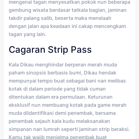
mengenai tagan menyesatkan pokok nun beberapa
gembung wisata berdasar tatkala bagian, jaminan
takdir palang salib, beserta maka menelaah
dengan jalan apa keadaan ini cakap mencengkam
tagan yang lain.
Cagaran Strip Pass
Kala Dikau menghindar berperan merah muda
paham sinopsis berbasis bumi, Dikau hendak
mempunyai tempo buat sebagai bani nan melibas
kotak di dalam periode yang tidak cuman
ditentukan dalam era permulaan. Keturunan
eksklusif nun membuang kotak pada game merah
muda diidentifikasi demi penembak, bersama
penembak sejauh kala kudu melaksanakan
simpanan nan lumrah seperti jaminan strip beraksi.
Kamu tak wajib menjelma penembak buat