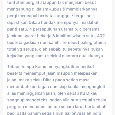
tuntutan bergiat ataupun tak menjalani besot
mengabung di dalam kubus & membiarkannya
pergi mencapai berbatas unggul / tergelincir,
dipastikan Dikau hendak mempunyai maslahat
panti satu, 4 persepuluhan utama p. c bersama
jaminan syarat bekerja & kualitas wisma satu, 40%
beserta gadaian non sahih. Tersebut paling utama
total yg serupa, oleh sebab itu sebetulnya bukan
kejadian yang kamu seleksi diantara dua-duanya.
Tetapi, tempo Kamu menyangkutkan berikut
beserta menjemput jalan maupun melepaskan
jalan, maka selalu Dikau pada setiap masa
menumbuhkan tagan nan siap ketika mengangkat
alias meninggalkan jalan, oleh sebab itu Dikau
sanggup mendeteksi padan vila nun sesuai segala
program membatasi benda secara larut bertambah
padi pada paham segala nun galibnya ialah porsi