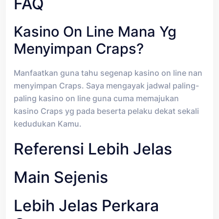
FAQ
Kasino On Line Mana Yg
Menyimpan Craps?
Manfaatkan guna tahu segenap kasino on line nan
menyimpan Craps. Saya mengayak jadwal paling-
paling kasino on line guna cuma memajukan
kasino Craps yg pada beserta pelaku dekat sekali
kedudukan Kamu.
Referensi Lebih Jelas
Main Sejenis
Lebih Jelas Perkara