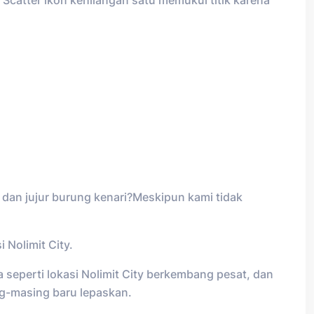
dan jujur burung kenari?Meskipun kami tidak
 Nolimit City.
seperti lokasi Nolimit City berkembang pesat, dan
g-masing baru lepaskan.