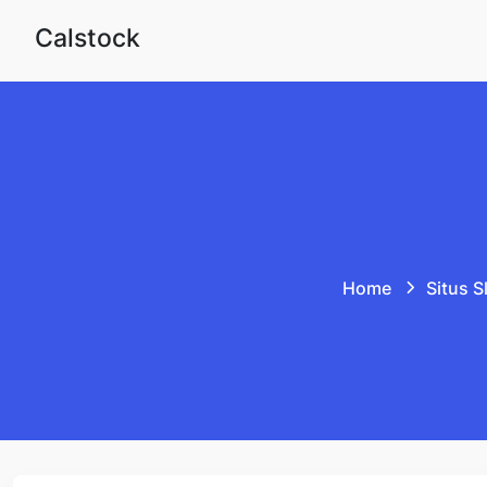
Skip to content
Calstock
Home
Situs S