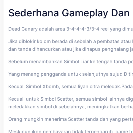
Sederhana Gameplay Dan F
Dead Canary adalah area 3-4-4-4-3/3-4 reel yang dimul
Jika diblokir kolom berada di sebelah a pembatas ata
dan tanda dihancurkan atau jika dihapus penghalang
Sebelum menambahkan Simbol Liar ke tengah tanda pos
Yang menang pengganda untuk selanjutnya sujud Diting
Kecuali Simbol Xbomb, semua liyan citra meledak.Pada
Kecuali untuk Simbol Scatter, semua simbol lainnya d
meledakkan simbol di sebelahnya, meningkatkan berha
Orang mungkin menerima Scatter tanda dan yang pert
Meskipun ikon pembayaran tidak terpengaruh, game terb