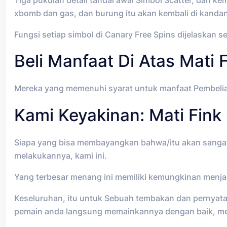
xbomb dan gas, dan burung itu akan kembali di kanda
Fungsi setiap simbol di Canary Free Spins dijelaskan sec
Beli Manfaat Di Atas Mati F
Mereka yang memenuhi syarat untuk manfaat Pembelian 
Kami Keyakinan: Mati Fink 
Siapa yang bisa membayangkan bahwa/itu akan sangat 
melakukannya, kami ini.
Yang terbesar menang ini memiliki kemungkinan menjadi 
Keseluruhan, itu untuk Sebuah tembakan dan pernyata
pemain anda langsung memainkannya dengan baik, mesk