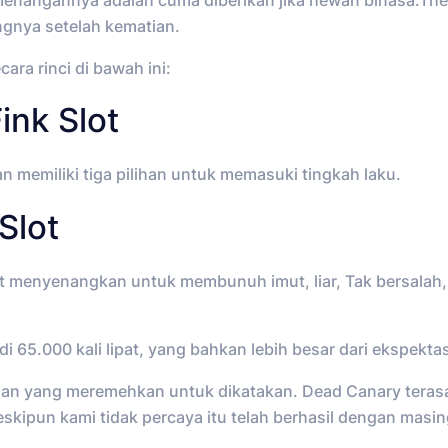
ngnya setelah kematian.
ara rinci di bawah ini:
ink Slot
memiliki tiga pilihan untuk memasuki tingkah laku.
Slot
menyenangkan untuk membunuh imut, liar, Tak bersalah, 
65.000 kali lipat, yang bahkan lebih besar dari ekspektasi
an yang meremehkan untuk dikatakan. Dead Canary terasa 
ipun kami tidak percaya itu telah berhasil dengan masin