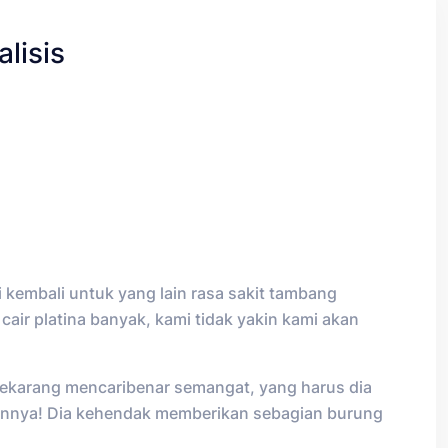
lisis
 kembali untuk yang lain rasa sakit tambang
air platina banyak, kami tidak yakin kami akan
sekarang mencaribenar semangat, yang harus dia
annya! Dia kehendak memberikan sebagian burung