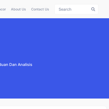
acor
About Us
Contact Us
duan Dan Analisis