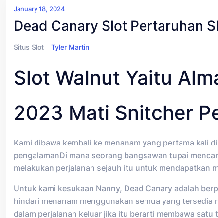
January 18, 2024
Dead Canary Slot Pertaruhan S
Situs Slot
Tyler Martin
Slot Walnut Yaitu Al
2023 Mati Snitcher Pe
Kami dibawa kembali ke menanam yang pertama kali dig
pengalamanDi mana seorang bangsawan tupai mencari bir
melakukan perjalanan sejauh itu untuk mendapatkan m
Untuk kami kesukaan Nanny, Dead Canary adalah berpu
hindari menanam menggunakan semua yang tersedia me
dalam perjalanan keluar jika itu berarti membawa sat