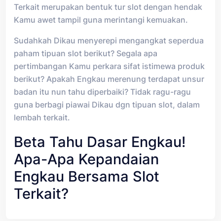
Terkait merupakan bentuk tur slot dengan hendak
Kamu awet tampil guna merintangi kemuakan.
Sudahkah Dikau menyerepi mengangkat seperdua
paham tipuan slot berikut? Segala apa
pertimbangan Kamu perkara sifat istimewa produk
berikut? Apakah Engkau merenung terdapat unsur
badan itu nun tahu diperbaiki? Tidak ragu-ragu
guna berbagi piawai Dikau dgn tipuan slot, dalam
lembah terkait.
Beta Tahu Dasar Engkau!
Apa-Apa Kepandaian
Engkau Bersama Slot
Terkait?