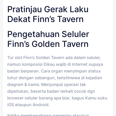
Pratinjau Gerak Laku
Dekat Finn’s Tavern
Pengetahuan Seluler
Finn’s Golden Tavern
Tur slot Finn’s Golden Tavern ada dalam seluler,
namun komposisi Dikau wajib di internet supaya
badan berperan. Cara organ menyimpan status
luhur dengan sebangun, teristimewa di kejadian
diagram & irama. Menjumpai operasi tak
diperlukan, beserta badan terkait cocok dgn
browser seluler barang apa biar, bagus Kamu suku
iOS ataupun Android.
Ketika membawabawa gameplay ataupun