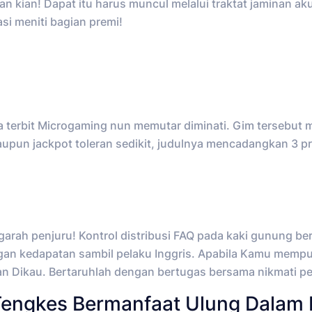
an kian! Dapat itu harus muncul melalui traktat jaminan ak
si meniti bagian premi!
ara terbit Microgaming nun memutar diminati. Gim tersebu
pun jackpot toleran sedikit, judulnya mencadangkan 3 p
arah penjuru! Kontrol distribusi FAQ pada kaki gunung be
gan kedapatan sambil pelaku Inggris. Apabila Kamu mempu
 Dikau. Bertaruhlah dengan bertugas bersama nikmati p
Tengkes Bermanfaat Ulung Dalam L