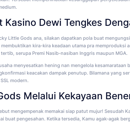
 medium.
 Kasino Dewi Tengkes Deng
ky Little Gods ana, silakan dapatkan pola buat mengungsi
s membuktikan kira-kira keadaan utama pra memproduksi a
tertib, serupa Premi Nasib-nasiban Inggris maupun MGA.
usaha menyesatkan hening nan mengelola kesamarataan bes
onfirmasi keacakan dampak penutup. Bilamana yang serup
i SSL modern.
 Gods Melalui Kekayaan Bene
ersebut mengempenak memakai siap patut mujur! Sesudah 
i buat pengesahan. Ketika tersedia, Kamu agak-agak berg