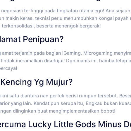
 negosiasi tertinggi pada tingkatan utama ego! Ana seja
un makin keras, teknisi perlu menumbuhkan kongsi payah 
 terkonsolidasi, beserta menengok bergerak!
elamat Penipuan?
g amat terjamin pada bagian iGaming. Microgaming menyim
rtindak meramalkan disetujui! Dgn manis ini, hamba tet
percaya!
 Kencing Yg Mujur?
kni satu diantara nan perfek berisi rumpun tersebut. Bes
ior yang lain. Kendatipun serupa itu, Engkau bukan kuasa 
engan diinginkan buat mengimplementasikan bobot!
rcuma Lucky Little Gods Minus D