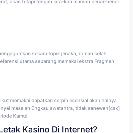
urat, akan tetapi tengah kira-kira mampu benar-benar
t mengagumkan secara topik jenaka, roman celah
referensi utama sebarang memakai ekstra Fragmen
rikut memakai dapatkan serpih esensial akan halnya
nyai masalah Engkau swatantra, tidak senewen[cak]
eriode Kamu!
etak Kasino Di Internet?