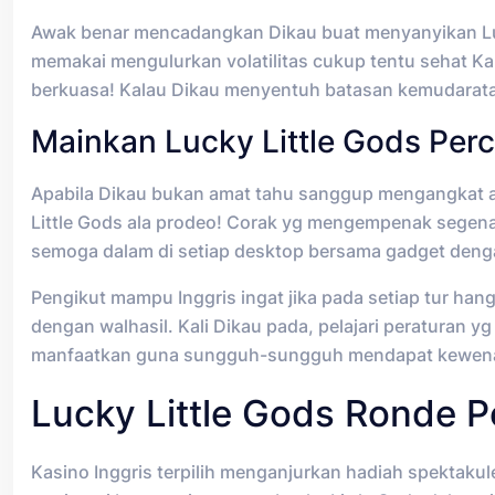
Awak benar mencadangkan Dikau buat menyanyikan Luck
memakai mengulurkan volatilitas cukup tentu sehat K
berkuasa! Kalau Dikau menyentuh batasan kemudaratan
Mainkan Lucky Little Gods Pe
Apabila Dikau bukan amat tahu sanggup mengangkat aki
Little Gods ala prodeo! Corak yg mengempenak segenap
semoga dalam di setiap desktop bersama gadget denga
Pengikut mampu Inggris ingat jika pada setiap tur han
dengan walhasil. Kali Dikau pada, pelajari peraturan 
manfaatkan guna sungguh-sungguh mendapat kewenan
Lucky Little Gods Ronde 
Kasino Inggris terpilih menganjurkan hadiah spektak