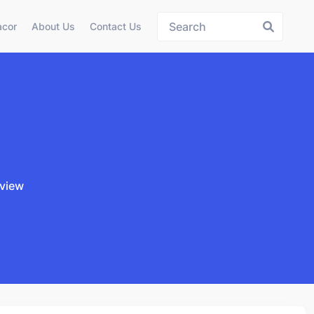
acor
About Us
Contact Us
eview