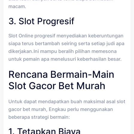
macam.
3. Slot Progresif
Slot Online progresif menyediakan keberuntungan
siapa terus bertambah seiring serta setiap judi apa
dikerjakan.Ini mampu beralih pilihan memesona
untuk pemain apa menelusuri keberhasilan besar.
Rencana Bermain-Main
Slot Gacor Bet Murah
Untuk dapat mendapatkan buah maksimal asal slot
gacor bet murah, Engkau perlu menggunakan
beberapa strategi bermain:
1. Tetapkan Biaya