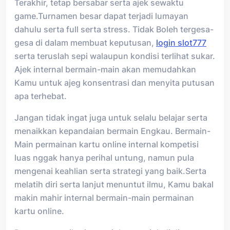
Terakhir, tetap bersabar serta ajek sewaktu
game.Turnamen besar dapat terjadi lumayan
dahulu serta full serta stress. Tidak Boleh tergesa-
gesa di dalam membuat keputusan,
login slot777
serta teruslah sepi walaupun kondisi terlihat sukar.
Ajek internal bermain-main akan memudahkan
Kamu untuk ajeg konsentrasi dan menyita putusan
apa terhebat.
Jangan tidak ingat juga untuk selalu belajar serta
menaikkan kepandaian bermain Engkau. Bermain-
Main permainan kartu online internal kompetisi
luas nggak hanya perihal untung, namun pula
mengenai keahlian serta strategi yang baik.Serta
melatih diri serta lanjut menuntut ilmu, Kamu bakal
makin mahir internal bermain-main permainan
kartu online.