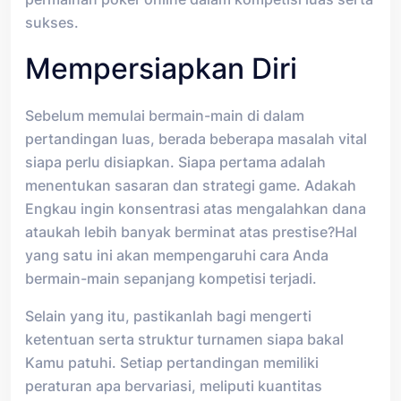
sukses.
Mempersiapkan Diri
Sebelum memulai bermain-main di dalam
pertandingan luas, berada beberapa masalah vital
siapa perlu disiapkan. Siapa pertama adalah
menentukan sasaran dan strategi game. Adakah
Engkau ingin konsentrasi atas mengalahkan dana
ataukah lebih banyak berminat atas prestise?Hal
yang satu ini akan mempengaruhi cara Anda
bermain-main sepanjang kompetisi terjadi.
Selain yang itu, pastikanlah bagi mengerti
ketentuan serta struktur turnamen siapa bakal
Kamu patuhi. Setiap pertandingan memiliki
peraturan apa bervariasi, meliputi kuantitas