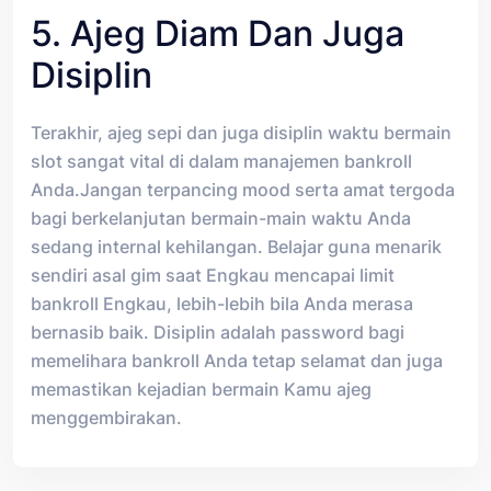
5. Ajeg Diam Dan Juga
Disiplin
Terakhir, ajeg sepi dan juga disiplin waktu bermain
slot sangat vital di dalam manajemen bankroll
Anda.Jangan terpancing mood serta amat tergoda
bagi berkelanjutan bermain-main waktu Anda
sedang internal kehilangan. Belajar guna menarik
sendiri asal gim saat Engkau mencapai limit
bankroll Engkau, lebih-lebih bila Anda merasa
bernasib baik. Disiplin adalah password bagi
memelihara bankroll Anda tetap selamat dan juga
memastikan kejadian bermain Kamu ajeg
menggembirakan.