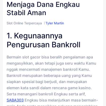
Menjaga Dana Engkau
Stabil Aman
Slot Online Terpercaya
Tyler Martin
1. Kegunaannya
Pengurusan Bankroll
Bermain slot gacor bisa beralih pengalaman apa
mengasyikkan, akan tetapi juga seru waktu Kamu
nggak mencermati manajemen bankroll Kamu.
Bankroll merupakan beberapa uang yang Kamu
siapkan spesial bagi berjudi, dan merupakan
elemen kata sandi dalam rencana game kasino.
Serta menangani bankroll Engkau serta arif,
SABA303
Engkau bisa melanjutkan masa bermain-