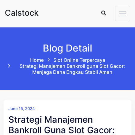
Skip to content
Calstock
Blog Detail
Home
Slot Online Terpercaya
Strategi Manajemen Bankroll guna Slot Gacor:
Menjaga Dana Engkau Stabil Aman
June 15, 2024
Strategi Manajemen
Bankroll Guna Slot Gacor: