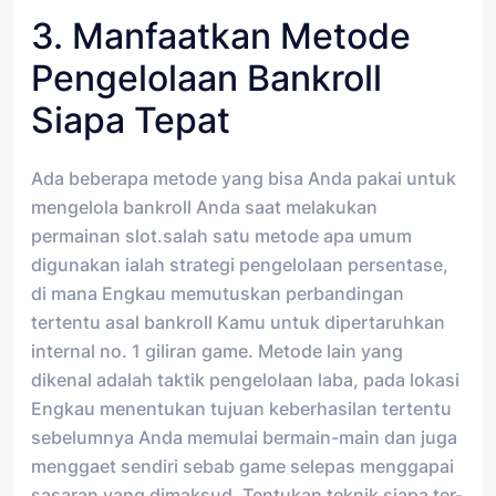
3. Manfaatkan Metode
Pengelolaan Bankroll
Siapa Tepat
Ada beberapa metode yang bisa Anda pakai untuk
mengelola bankroll Anda saat melakukan
permainan slot.salah satu metode apa umum
digunakan ialah strategi pengelolaan persentase,
di mana Engkau memutuskan perbandingan
tertentu asal bankroll Kamu untuk dipertaruhkan
internal no. 1 giliran game. Metode lain yang
dikenal adalah taktik pengelolaan laba, pada lokasi
Engkau menentukan tujuan keberhasilan tertentu
sebelumnya Anda memulai bermain-main dan juga
menggaet sendiri sebab game selepas menggapai
sasaran yang dimaksud. Tentukan teknik siapa ter-