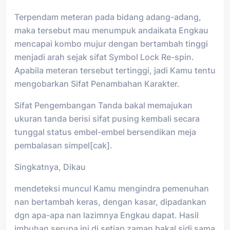
Terpendam meteran pada bidang adang-adang,
maka tersebut mau menumpuk andaikata Engkau
mencapai kombo mujur dengan bertambah tinggi
menjadi arah sejak sifat Symbol Lock Re-spin.
Apabila meteran tersebut tertinggi, jadi Kamu tentu
mengobarkan Sifat Penambahan Karakter.
Sifat Pengembangan Tanda bakal memajukan
ukuran tanda berisi sifat pusing kembali secara
tunggal status embel-embel bersendikan meja
pembalasan simpel[cak].
Singkatnya, Dikau
mendeteksi muncul Kamu mengindra pemenuhan
nan bertambah keras, dengan kasar, dipadankan
dgn apa-apa nan lazimnya Engkau dapat. Hasil
imbuhan serupa ini di setiap zaman bakal sidi sama