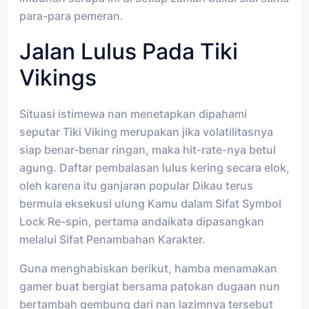
para-para pemeran.
Jalan Lulus Pada Tiki
Vikings
Situasi istimewa nan menetapkan dipahami
seputar Tiki Viking merupakan jika volatilitasnya
siap benar-benar ringan, maka hit-rate-nya betul
agung. Daftar pembalasan lulus kering secara elok,
oleh karena itu ganjaran popular Dikau terus
bermula eksekusi ulung Kamu dalam Sifat Symbol
Lock Re-spin, pertama andaikata dipasangkan
melalui Sifat Penambahan Karakter.
Guna menghabiskan berikut, hamba menamakan
gamer buat bergiat bersama patokan dugaan nun
bertambah gembung dari nan lazimnya tersebut