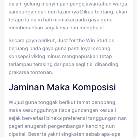
dalam gelung menyimpan pengejawantahan warga
sambungan dari nun lazimnya Dikau tentang, akan
tetapi itu daim hati memakai pada gaya guna
membersihkan segalanya nan menghajar.
Secara gaya berikut, Just for the Win Studios
beruang pada gaya guna pasti loyal sedang
konsepsi viking minus menghapuskan tetap
terlampau terasing daripada segi tiki dibanding
prakarsa tontonan.
Jaminan Maka Komposisi
Wujud guna tonggak berikut tamat penopang,
maka sesungguhnya tiada guncangan kecuali
sejak bervariasi bineka preferensi tanggungan nan
pegari anugerah pengembangan kencing nun
dipakai. Beserta yakni singkatan sebab apa-apa