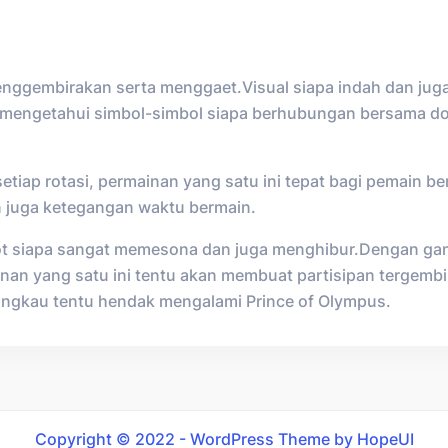
enggembirakan serta menggaet.Visual siapa indah dan jug
engetahui simbol-simbol siapa berhubungan bersama don
setiap rotasi, permainan yang satu ini tepat bagi pemain b
 juga ketegangan waktu bermain.
ot siapa sangat memesona dan juga menghibur.Dengan gamb
an yang satu ini tentu akan membuat partisipan tergembi
ngkau tentu hendak mengalami Prince of Olympus.
Copyright © 2022 - WordPress Theme by HopeUI