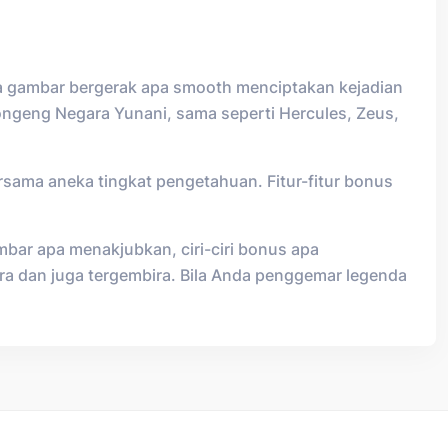
a gambar bergerak apa smooth menciptakan kejadian
geng Negara Yunani, sama seperti Hercules, Zeus,
ersama aneka tingkat pengetahuan. Fitur-fitur bonus
ar apa menakjubkan, ciri-ciri bonus apa
ra dan juga tergembira. Bila Anda penggemar legenda