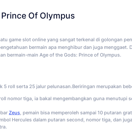
: Prince Of Olympus
atu game slot online yang sangat terkenal di golongan p
getahuan bermain apa menghibur dan juga menggaet. Di Da
dian bermain-main Age of the Gods: Prince of Olympus.
5 roll serta 25 jalur pelunasan.Beriringan merupakan bebe
 roll nomor tiga, ia bakal mengembangkan guna menutupi 
ebar
Zeus
, pemain bisa memperoleh sampai 10 putaran gra
mbol Hercules dalam putaran second, nomor tiga, dan ju
ra.