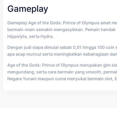
Gameplay
Gameplay Age of the Gods: Prince of Olympus amat m
bermain-main semakin mengasyikkan. Pemain hendak m
Hippolyta, serta Hydra.
Dengan judi siapa dimulai sebab 0,01 hingga 100 coin 
apa acap muncul serta meningkatkan kebahagiaan dan
Age of the Gods: Prince of Olympus merupakan gim sl
mengundang, serta cara bermain yang smooth, permain
Negara Yunani maupun cuma menyukai bermain slot, E