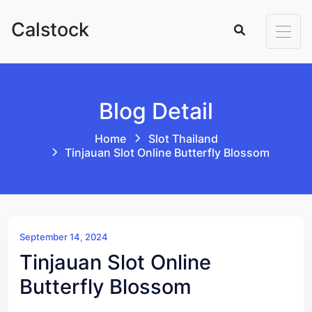
Skip to content
Calstock
Blog Detail
Home
Slot Thailand
Tinjauan Slot Online Butterfly Blossom
September 14, 2024
Tinjauan Slot Online
Butterfly Blossom