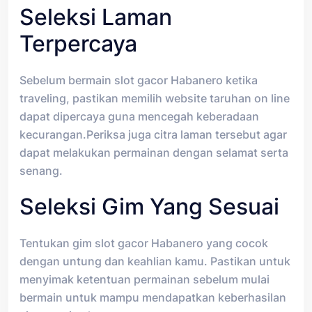
Seleksi Laman
Terpercaya
Sebelum bermain slot gacor Habanero ketika
traveling, pastikan memilih website taruhan on line
dapat dipercaya guna mencegah keberadaan
kecurangan.Periksa juga citra laman tersebut agar
dapat melakukan permainan dengan selamat serta
senang.
Seleksi Gim Yang Sesuai
Tentukan gim slot gacor Habanero yang cocok
dengan untung dan keahlian kamu. Pastikan untuk
menyimak ketentuan permainan sebelum mulai
bermain untuk mampu mendapatkan keberhasilan