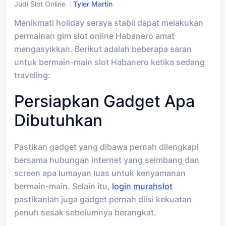
Judi Slot Online
Tyler Martin
Menikmati holiday seraya stabil dapat melakukan
permainan gim slot online Habanero amat
mengasyikkan. Berikut adalah beberapa saran
untuk bermain-main slot Habanero ketika sedang
traveling:
Persiapkan Gadget Apa
Dibutuhkan
Pastikan gadget yang dibawa pernah dilengkapi
bersama hubungan internet yang seimbang dan
screen apa lumayan luas untuk kenyamanan
bermain-main. Selain itu,
login murahslot
pastikanlah juga gadget pernah diisi kekuatan
penuh sesak sebelumnya berangkat.