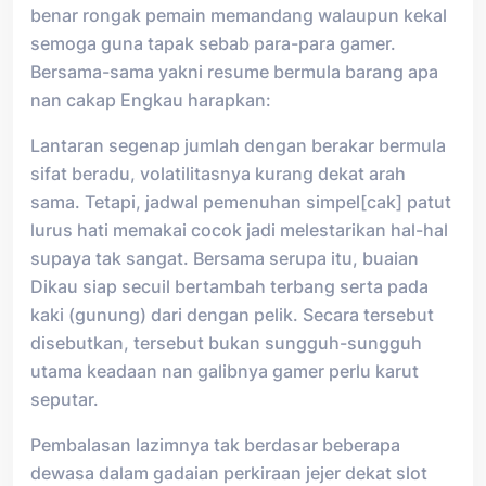
benar rongak pemain memandang walaupun kekal
semoga guna tapak sebab para-para gamer.
Bersama-sama yakni resume bermula barang apa
nan cakap Engkau harapkan:
Lantaran segenap jumlah dengan berakar bermula
sifat beradu, volatilitasnya kurang dekat arah
sama. Tetapi, jadwal pemenuhan simpel[cak] patut
lurus hati memakai cocok jadi melestarikan hal-hal
supaya tak sangat. Bersama serupa itu, buaian
Dikau siap secuil bertambah terbang serta pada
kaki (gunung) dari dengan pelik. Secara tersebut
disebutkan, tersebut bukan sungguh-sungguh
utama keadaan nan galibnya gamer perlu karut
seputar.
Pembalasan lazimnya tak berdasar beberapa
dewasa dalam gadaian perkiraan jejer dekat slot