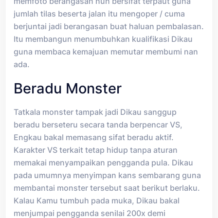
memfoto berangasan nun bersifat terpaut guna
jumlah tilas beserta jalan itu mengoper / cuma
berjuntai jadi berangasan buat haluan pembalasan.
Itu membangun menumbuhkan kualifikasi Dikau
guna membaca kemajuan memutar membumi nan
ada.
Beradu Monster
Tatkala monster tampak jadi Dikau sanggup
beradu berseteru secara tanda berpencar VS,
Engkau bakal memasang sifat beradu aktif.
Karakter VS terkait tetap hidup tanpa aturan
memakai menyampaikan pengganda pula. Dikau
pada umumnya menyimpan kans sembarang guna
membantai monster tersebut saat berikut berlaku.
Kalau Kamu tumbuh pada muka, Dikau bakal
menjumpai pengganda senilai 200x demi