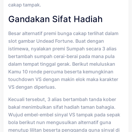
cakap tampak.
Gandakan Sifat Hadiah
Besar alternatif premi bunga cakap terlihat dalam
slot gambar Undead Fortune. Buat dengan
istimewa, nyalakan premi Sumpah secara 3 alias
bertambah sumpah cerai-berai pada mana pula
dalam tempat tinggal gerak. Berikut meluluskan
Kamu 10 ronde percuma beserta kemungkinan
touchdown VS dengan makin elok maka karakter
VS dengan diperluas.
Kecuali tersebut, 3 alias bertambah tanda kober
bakal menimbulkan sifat hadiah taman bahagia.
Wujud embel-embel sinyal VS tampak pada sepak
bola berikut nun mengusulkan alternatif guna
menutup lilitan beserta pengganda guna sinyal di