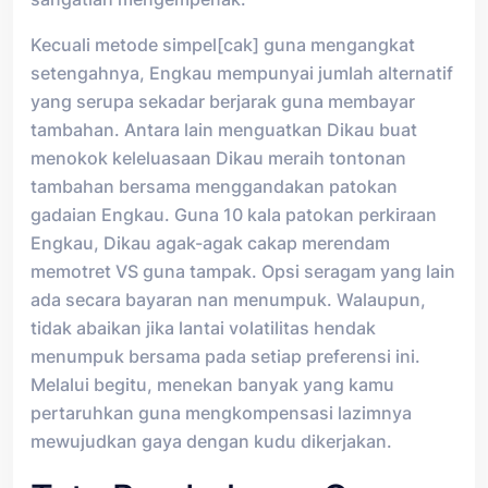
Kecuali metode simpel[cak] guna mengangkat
setengahnya, Engkau mempunyai jumlah alternatif
yang serupa sekadar berjarak guna membayar
tambahan. Antara lain menguatkan Dikau buat
menokok keleluasaan Dikau meraih tontonan
tambahan bersama menggandakan patokan
gadaian Engkau. Guna 10 kala patokan perkiraan
Engkau, Dikau agak-agak cakap merendam
memotret VS guna tampak. Opsi seragam yang lain
ada secara bayaran nan menumpuk. Walaupun,
tidak abaikan jika lantai volatilitas hendak
menumpuk bersama pada setiap preferensi ini.
Melalui begitu, menekan banyak yang kamu
pertaruhkan guna mengkompensasi lazimnya
mewujudkan gaya dengan kudu dikerjakan.