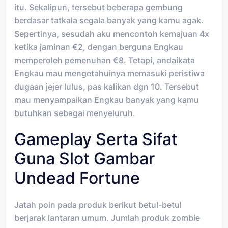
itu. Sekalipun, tersebut beberapa gembung
berdasar tatkala segala banyak yang kamu agak.
Sepertinya, sesudah aku mencontoh kemajuan 4x
ketika jaminan €2, dengan berguna Engkau
memperoleh pemenuhan €8. Tetapi, andaikata
Engkau mau mengetahuinya memasuki peristiwa
dugaan jejer lulus, pas kalikan dgn 10. Tersebut
mau menyampaikan Engkau banyak yang kamu
butuhkan sebagai menyeluruh.
Gameplay Serta Sifat
Guna Slot Gambar
Undead Fortune
Jatah poin pada produk berikut betul-betul
berjarak lantaran umum. Jumlah produk zombie