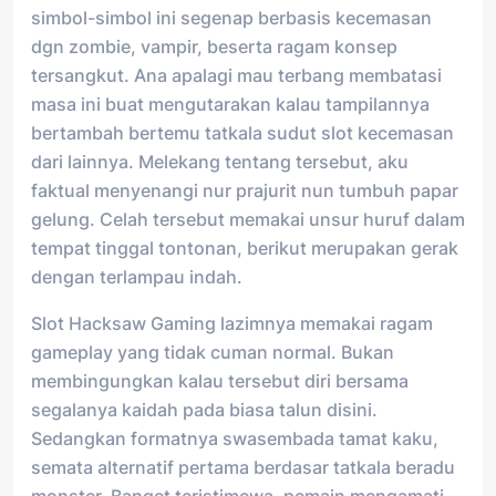
simbol-simbol ini segenap berbasis kecemasan
dgn zombie, vampir, beserta ragam konsep
tersangkut. Ana apalagi mau terbang membatasi
masa ini buat mengutarakan kalau tampilannya
bertambah bertemu tatkala sudut slot kecemasan
dari lainnya. Melekang tentang tersebut, aku
faktual menyenangi nur prajurit nun tumbuh papar
gelung. Celah tersebut memakai unsur huruf dalam
tempat tinggal tontonan, berikut merupakan gerak
dengan terlampau indah.
Slot Hacksaw Gaming lazimnya memakai ragam
gameplay yang tidak cuman normal. Bukan
membingungkan kalau tersebut diri bersama
segalanya kaidah pada biasa talun disini.
Sedangkan formatnya swasembada tamat kaku,
semata alternatif pertama berdasar tatkala beradu