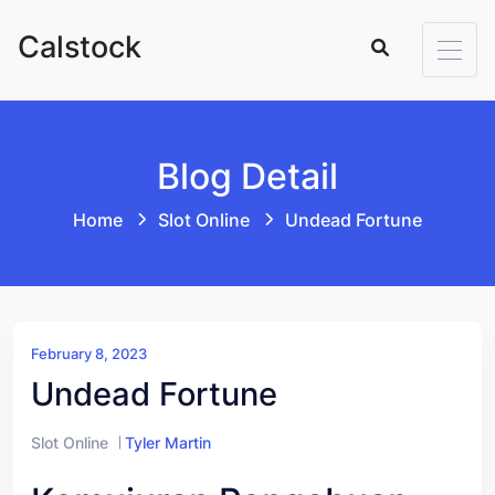
Skip to content
Calstock
Blog Detail
Home
Slot Online
Undead Fortune
February 8, 2023
Undead Fortune
Slot Online
Tyler Martin