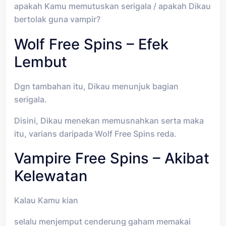
apakah Kamu memutuskan serigala / apakah Dikau
bertolak guna vampir?
Wolf Free Spins – Efek
Lembut
Dgn tambahan itu, Dikau menunjuk bagian
serigala.
Disini, Dikau menekan memusnahkan serta maka
itu, varians daripada Wolf Free Spins reda.
Vampire Free Spins – Akibat
Kelewatan
Kalau Kamu kian
selalu menjemput cenderung gaham memakai