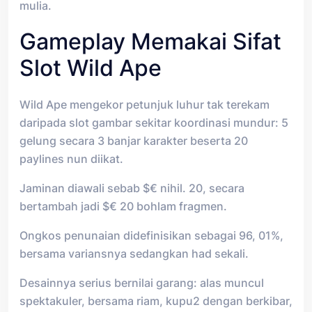
mulia.
Gameplay Memakai Sifat
Slot Wild Ape
Wild Ape mengekor petunjuk luhur tak terekam
daripada slot gambar sekitar koordinasi mundur: 5
gelung secara 3 banjar karakter beserta 20
paylines nun diikat.
Jaminan diawali sebab $€ nihil. 20, secara
bertambah jadi $€ 20 bohlam fragmen.
Ongkos penunaian didefinisikan sebagai 96, 01%,
bersama variansnya sedangkan had sekali.
Desainnya serius bernilai garang: alas muncul
spektakuler, bersama riam, kupu2 dengan berkibar,