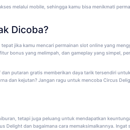
kses melalui mobile, sehingga kamu bisa menikmati perma
ak Dicoba?
ng tepat jika kamu mencari permainan slot online yang me
tur bonus yang melimpah, dan gameplay yang simpel, perm
resif dan putaran gratis memberikan daya tarik tersendiri 
rna dan kejutan? Jangan ragu untuk mencoba Circus Delig
 hiburan, tetapi juga peluang untuk mendapatkan keuntun
cus Delight dan bagaimana cara memaksimalkannya. Ingat 