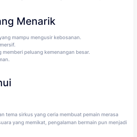
ang Menarik
n yang mampu mengusir kebosanan.
mersif.
yang memberi peluang kemenangan besar.
man.
hui
dan tema sirkus yang ceria membuat pemain merasa
 suara yang memikat, pengalaman bermain pun menjadi