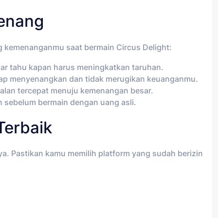
Menang
ng kemenanganmu saat bermain Circus Delight:
ar tahu kapan harus meningkatkan taruhan.
tetap menyenangkan dan tidak merugikan keuanganmu.
h jalan tercepat menuju kemenangan besar.
 sebelum bermain dengan uang asli.
Terbaik
aya. Pastikan kamu memilih platform yang sudah berizin