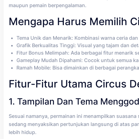
maupun pemain berpengalaman.
Mengapa Harus Memilih Ci
Tema Unik dan Menarik: Kombinasi warna ceria d
Grafik Berkualitas Tinggi: Visual yang tajam dan d
Fitur Bonus Melimpah: Ada berbagai fitur menarik s
Gameplay Mudah Dipahami: Cocok untuk semua kal
Ramah Mobile: Bisa dimainkan di berbagai perangkat
Fitur-Fitur Utama Circus 
1. Tampilan Dan Tema Menggo
Sesuai namanya, permainan ini menampilkan suasana s
sedang menyaksikan pertunjukan langsung di atas pan
lebih hidup.