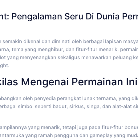
ht: Pengalaman Seru Di Dunia Perm
e semakin dikenal dan diminati oleh berbagai lapisan masy
rna, tema yang menghibur, dan fitur-fitur menarik, perm
slot yang menyenangkan sekaligus menawarkan peluang ke
ght.
kilas Mengenai Permainan Ini
kembangkan oleh penyedia perangkat lunak ternama, yang di
bagai simbol seperti badut, sirkus, singa, dan alat-alat 
 tampilannya yang menarik, tetapi juga pada fitur-fitur 
n antarmuka yang ramah pengguna dan gameplay yang muda