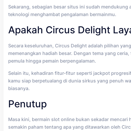
Sekarang, sebagian besar situs ini sudah mendukung a
teknologi menghambat pengalaman bermainmu.
Apakah Circus Delight Lay
Secara keseluruhan, Circus Delight adalah pilihan ya
memenangkan hadiah besar. Dengan tema yang ceria, fi
pemula hingga pemain berpengalaman.
Selain itu, kehadiran fitur-fitur seperti jackpot prog
kamu siap berpetualang di dunia sirkus yang penuh wa
biasanya.
Penutup
Masa kini, bermain slot online bukan sekadar mencari
semakin paham tentang apa yang ditawarkan oleh Cir