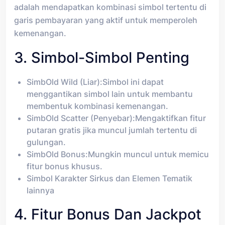
adalah mendapatkan kombinasi simbol tertentu di
garis pembayaran yang aktif untuk memperoleh
kemenangan.
3. Simbol-Simbol Penting
SimbOld Wild (Liar):Simbol ini dapat
menggantikan simbol lain untuk membantu
membentuk kombinasi kemenangan.
SimbOld Scatter (Penyebar):Mengaktifkan fitur
putaran gratis jika muncul jumlah tertentu di
gulungan.
SimbOld Bonus:Mungkin muncul untuk memicu
fitur bonus khusus.
Simbol Karakter Sirkus dan Elemen Tematik
lainnya
4. Fitur Bonus Dan Jackpot