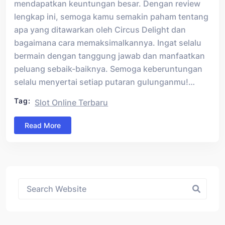
mendapatkan keuntungan besar. Dengan review
lengkap ini, semoga kamu semakin paham tentang
apa yang ditawarkan oleh Circus Delight dan
bagaimana cara memaksimalkannya. Ingat selalu
bermain dengan tanggung jawab dan manfaatkan
peluang sebaik-baiknya. Semoga keberuntungan
selalu menyertai setiap putaran gulunganmu!…
Tag:
Slot Online Terbaru
Read More
Asides