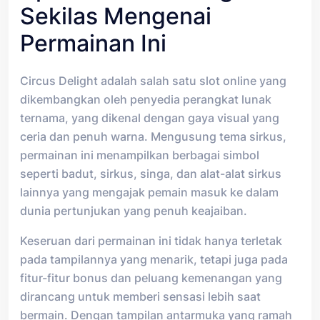
Sekilas Mengenai
Permainan Ini
Circus Delight adalah salah satu slot online yang
dikembangkan oleh penyedia perangkat lunak
ternama, yang dikenal dengan gaya visual yang
ceria dan penuh warna. Mengusung tema sirkus,
permainan ini menampilkan berbagai simbol
seperti badut, sirkus, singa, dan alat-alat sirkus
lainnya yang mengajak pemain masuk ke dalam
dunia pertunjukan yang penuh keajaiban.
Keseruan dari permainan ini tidak hanya terletak
pada tampilannya yang menarik, tetapi juga pada
fitur-fitur bonus dan peluang kemenangan yang
dirancang untuk memberi sensasi lebih saat
bermain. Dengan tampilan antarmuka yang ramah