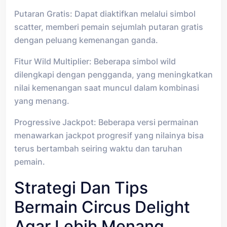
Putaran Gratis: Dapat diaktifkan melalui simbol
scatter, memberi pemain sejumlah putaran gratis
dengan peluang kemenangan ganda.
Fitur Wild Multiplier: Beberapa simbol wild
dilengkapi dengan pengganda, yang meningkatkan
nilai kemenangan saat muncul dalam kombinasi
yang menang.
Progressive Jackpot: Beberapa versi permainan
menawarkan jackpot progresif yang nilainya bisa
terus bertambah seiring waktu dan taruhan
pemain.
Strategi Dan Tips
Bermain Circus Delight
Agar Lebih Menang