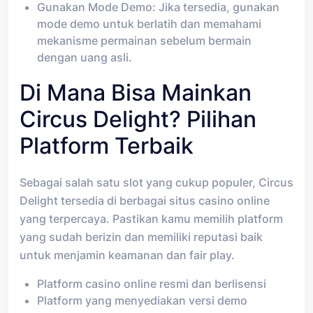
Gunakan Mode Demo: Jika tersedia, gunakan
mode demo untuk berlatih dan memahami
mekanisme permainan sebelum bermain
dengan uang asli.
Di Mana Bisa Mainkan
Circus Delight? Pilihan
Platform Terbaik
Sebagai salah satu slot yang cukup populer, Circus
Delight tersedia di berbagai situs casino online
yang terpercaya. Pastikan kamu memilih platform
yang sudah berizin dan memiliki reputasi baik
untuk menjamin keamanan dan fair play.
Platform casino online resmi dan berlisensi
Platform yang menyediakan versi demo