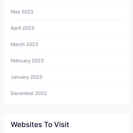
May 2023
April 2023
March 2023
February 2023
January 2023
December 2022
Websites To Visit