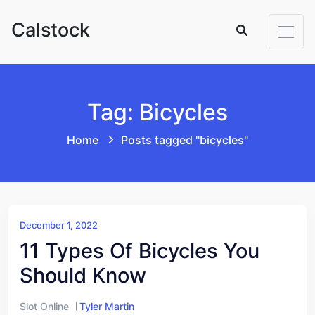
Skip to content
Calstock
Tag: Bicycles
Home
Posts tagged "bicycles"
December 1, 2022
11 Types Of Bicycles You
Should Know
Slot Online
Tyler Martin