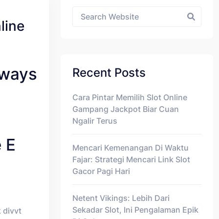
Asides
line
aways
Recent Posts
Cara Pintar Memilih Slot Online
Gampang Jackpot Biar Cuan
Ngalir Terus
 E
Mencari Kemenangan Di Waktu
Fajar: Strategi Mencari Link Slot
Gacor Pagi Hari
Netent Vikings: Lebih Dari
Sekadar Slot, Ini Pengalaman Epik
 divvt