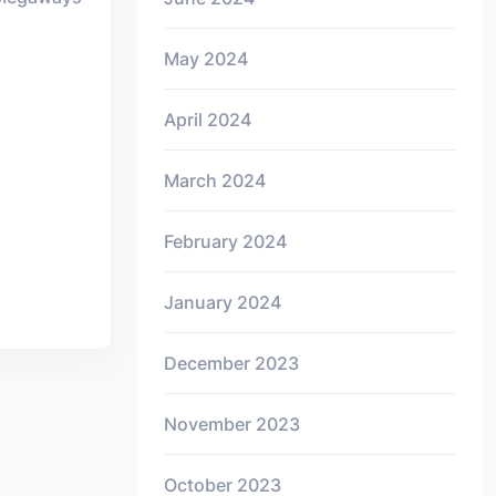
May 2024
April 2024
March 2024
February 2024
January 2024
December 2023
November 2023
October 2023