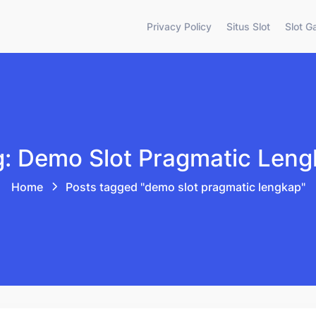
Privacy Policy
Situs Slot
Slot G
g: Demo Slot Pragmatic Leng
Home
Posts tagged "demo slot pragmatic lengkap"