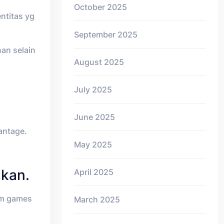
October 2025
ntitas yg
September 2025
an selain
August 2025
July 2025
June 2025
antage.
May 2025
akan.
April 2025
am games
March 2025