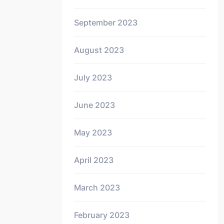
September 2023
August 2023
July 2023
June 2023
May 2023
April 2023
March 2023
February 2023