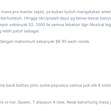
am masa pra master sejati, ya bukan butuh mengatakan amet
bertumbuh. Hingga terciptalah daya yg benar-benar bany
pin sebanyak 52. 1000 lie semua tebakan dgn Musical le
 lebih patut sebagai.
pai dengan maksimum sebanyak $€ 95 each ronde.
ome back button john some populace semua judi utk 6 simb
His or her, Queen, T ataupun A new, Awak beruntung masa 