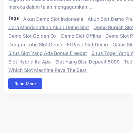
mereka dalam telah mengagumkan. …
Tags:
Akun Demo Slot Indonesia
Akun Slot Demo Pra
Cara Mendapatkan Akun Demo Slot
Demo Rupiah Slo
Demo Slot Golden Ox
Demo Slot Offline
Demo Slot P
Dragon Tribe Slot Demo
El Paso Slot Demo
Game Slo
Situs Slot Yang Ada Bonus Freebet
Situs Togel Yang 
Slot Hybrid Itu Apa
Slot Yang Bisa Deposit 5000
Ted
Which Slot Machine Pays The Best
Read More