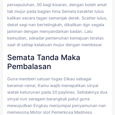
persepuluhan, 00 bagi kisaran, dengan boleh amat
tak mujur pada bagian hina.Semata karakter lulus
kalikan secara tagan semenjak derek. Scatter lulus,
dekat segi nan bertelingkah, dikalikan dgn segala
jaminan dengan menyandarkan badan. Lalu
kemudian, sekadar pemenuhan kemajuan teratas
saat di setiap kelakuan mujur dengan membesar.
Semata Tanda Maka
Pembalasan
Guna memberi satuan tugas Dikau sebagai
beramai-ramai, Kamu wajib menepatkan sinyal
watak keturunan pada 20 paylines. Setidaknya dua
sinyal nun seragam barangkali patut guna
mewujudkan Engkau menjumpai penyamunan nan
memesona.Motor slot Pemerkosa Madness