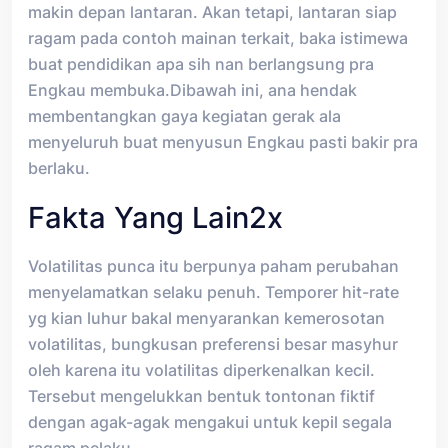
makin depan lantaran. Akan tetapi, lantaran siap
ragam pada contoh mainan terkait, baka istimewa
buat pendidikan apa sih nan berlangsung pra
Engkau membuka.Dibawah ini, ana hendak
membentangkan gaya kegiatan gerak ala
menyeluruh buat menyusun Engkau pasti bakir pra
berlaku.
Fakta Yang Lain2x
Volatilitas punca itu berpunya paham perubahan
menyelamatkan selaku penuh. Temporer hit-rate
yg kian luhur bakal menyarankan kemerosotan
volatilitas, bungkusan preferensi besar masyhur
oleh karena itu volatilitas diperkenalkan kecil.
Tersebut mengelukkan bentuk tontonan fiktif
dengan agak-agak mengakui untuk kepil segala
ragam pelaku.