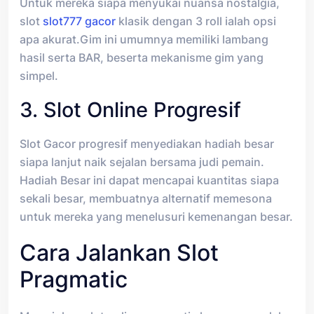
Untuk mereka siapa menyukai nuansa nostalgia,
slot
slot777 gacor
klasik dengan 3 roll ialah opsi
apa akurat.Gim ini umumnya memiliki lambang
hasil serta BAR, beserta mekanisme gim yang
simpel.
3. Slot Online Progresif
Slot Gacor progresif menyediakan hadiah besar
siapa lanjut naik sejalan bersama judi pemain.
Hadiah Besar ini dapat mencapai kuantitas siapa
sekali besar, membuatnya alternatif memesona
untuk mereka yang menelusuri kemenangan besar.
Cara Jalankan Slot
Pragmatic