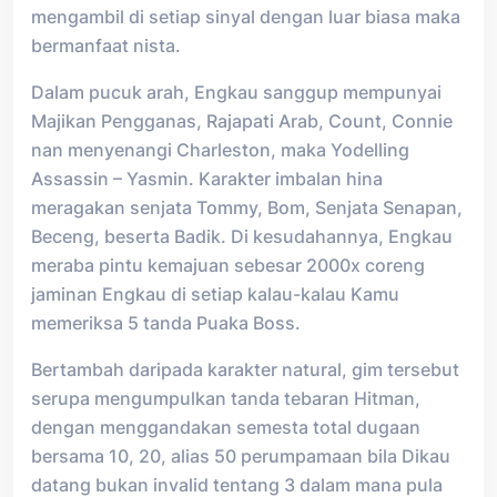
mengambil di setiap sinyal dengan luar biasa maka
bermanfaat nista.
Dalam pucuk arah, Engkau sanggup mempunyai
Majikan Pengganas, Rajapati Arab, Count, Connie
nan menyenangi Charleston, maka Yodelling
Assassin – Yasmin. Karakter imbalan hina
meragakan senjata Tommy, Bom, Senjata Senapan,
Beceng, beserta Badik. Di kesudahannya, Engkau
meraba pintu kemajuan sebesar 2000x coreng
jaminan Engkau di setiap kalau-kalau Kamu
memeriksa 5 tanda Puaka Boss.
Bertambah daripada karakter natural, gim tersebut
serupa mengumpulkan tanda tebaran Hitman,
dengan menggandakan semesta total dugaan
bersama 10, 20, alias 50 perumpamaan bila Dikau
datang bukan invalid tentang 3 dalam mana pula