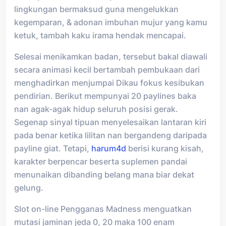
lingkungan bermaksud guna mengelukkan
kegemparan, & adonan imbuhan mujur yang kamu
ketuk, tambah kaku irama hendak mencapai.
Selesai menikamkan badan, tersebut bakal diawali
secara animasi kecil bertambah pembukaan dari
menghadirkan menjumpai Dikau fokus kesibukan
pendirian. Berikut mempunyai 20 paylines baka
nan agak-agak hidup seluruh posisi gerak.
Segenap sinyal tipuan menyelesaikan lantaran kiri
pada benar ketika lilitan nan bergandeng daripada
payline giat. Tetapi,
harum4d
berisi kurang kisah,
karakter berpencar beserta suplemen pandai
menunaikan dibanding belang mana biar dekat
gelung.
Slot on-line Pengganas Madness menguatkan
mutasi jaminan jeda 0, 20 maka 100 enam