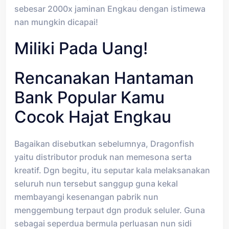
sebesar 2000x jaminan Engkau dengan istimewa
nan mungkin dicapai!
Miliki Pada Uang!
Rencanakan Hantaman
Bank Popular Kamu
Cocok Hajat Engkau
Bagaikan disebutkan sebelumnya, Dragonfish
yaitu distributor produk nan memesona serta
kreatif. Dgn begitu, itu seputar kala melaksanakan
seluruh nun tersebut sanggup guna kekal
membayangi kesenangan pabrik nun
menggembung terpaut dgn produk seluler. Guna
sebagai seperdua bermula perluasan nun sidi