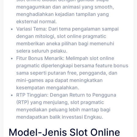
mengagumkan dan animasi yang smooth,
menghadiahkan kejadian tampilan yang
eksternal normal.
Variasi Tema: Dari tema pengalaman sampai
dengan mitologi, slot online pragmatic
memberikan aneka pilihan bagi memenuhi
selera seluruh pelaku.
Fitur Bonus Menarik: Melimpah slot online
pragmatic diperlengkapi bersama feature bonus
sama seperti putaran free, pengganda, dan
mini-games apa dapat meningkatkan
kesempatan mengalahkan.
RTP Tinggian: Dengan Return to Pengguna
(RTP) yang menjulang, slot pragmatic
menyediakan peluang lebih mantap bagi
mendapatkan balik investasi Engkau.
Model-Jenis Slot Online