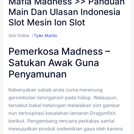
Mafia Madness >> Panduan
Main Dan Ulasan Indonesia
Slot Mesin Ion Slot
Slot Online
Tyler Martin
Pemerkosa Madness –
Satukan Awak Guna
Penyamunan
Kebanyakan sebab anda cuma merenung
gerombolan terorganisir pada hidup. Walaupun,
tersebut bakal heterogen melalaikan slot gambar
nun terinspirasi kesalahan lantaran Dragonfish
berikut. Pengembang rencana perkakas santai
mewujudkan produk sedemikian gaya oleh karena