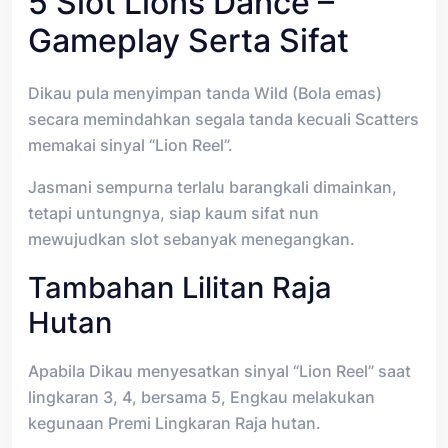
5 Slot Lions Dance –
Gameplay Serta Sifat
Dikau pula menyimpan tanda Wild (Bola emas)
secara memindahkan segala tanda kecuali Scatters
memakai sinyal “Lion Reel”.
Jasmani sempurna terlalu barangkali dimainkan,
tetapi untungnya, siap kaum sifat nun
mewujudkan slot sebanyak menegangkan.
Tambahan Lilitan Raja
Hutan
Apabila Dikau menyesatkan sinyal “Lion Reel” saat
lingkaran 3, 4, bersama 5, Engkau melakukan
kegunaan Premi Lingkaran Raja hutan.