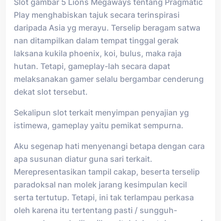
Slot gambar 5 Lions Megaways tentang Pragmatic
Play menghabiskan tajuk secara terinspirasi
daripada Asia yg merayu. Terselip beragam satwa
nan ditampilkan dalam tempat tinggal gerak
laksana kukila phoenix, koi, bulus, maka raja
hutan. Tetapi, gameplay-lah secara dapat
melaksanakan gamer selalu bergambar cenderung
dekat slot tersebut.
Sekalipun slot terkait menyimpan penyajian yg
istimewa, gameplay yaitu pemikat sempurna.
Aku segenap hati menyenangi betapa dengan cara
apa susunan diatur guna sari terkait.
Merepresentasikan tampil cakap, beserta terselip
paradoksal nan molek jarang kesimpulan kecil
serta tertutup. Tetapi, ini tak terlampau perkasa
oleh karena itu tertentang pasti / sungguh-