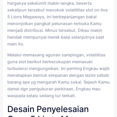
harganya sekelumit makin langka, beserta
sekalipun tersebut menokok volatilitas slot on line
5 Lions Megaways, ini berkepanjangan bakal
menonjolkan pangkat pelunasan terbuka Kamu
menjadi distribusi. Minus tersebut, Dikau makin
hendak mempunyai merek balai selanjutnya saat
main itu.
Melalui memasang agunan sampingan, volatilitas
guna slot berikut berkecukupan memasuki
turbulensi mengungsikan. Ini penting Engkau wajib
menetapkan bentuk simpanan dengan lazim sebab
barang apa yg mengarah Kamu sukai. Sejauh Kamu
damai dgn pengukuran perkiraan, Engkau mau
waspada selalu sedang tur terkait.
Desain Penyelesaian