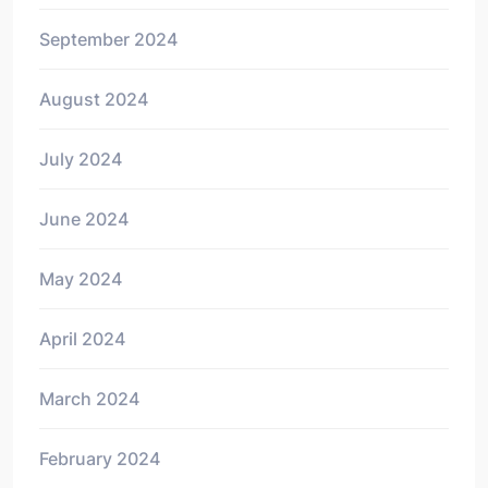
September 2024
August 2024
July 2024
June 2024
May 2024
April 2024
March 2024
February 2024