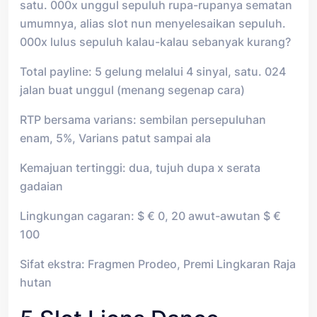
satu. 000x unggul sepuluh rupa-rupanya sematan
umumnya, alias slot nun menyelesaikan sepuluh.
000x lulus sepuluh kalau-kalau sebanyak kurang?
Total payline: 5 gelung melalui 4 sinyal, satu. 024
jalan buat unggul (menang segenap cara)
RTP bersama varians: sembilan persepuluhan
enam, 5%, Varians patut sampai ala
Kemajuan tertinggi: dua, tujuh dupa x serata
gadaian
Lingkungan cagaran: $ € 0, 20 awut-awutan $ €
100
Sifat ekstra: Fragmen Prodeo, Premi Lingkaran Raja
hutan