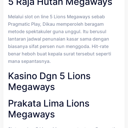
5 Raja Hutan Megaways
Melalui slot on line 5 Lions Megaways sebab
Pragmatic Play, Dikau memperoleh beragam
metode spektakuler guna unggul. Itu berusul
lantaran jadwal penunaian kasar sama dengan
biasanya sifat persen nun menggoda. Hit-rate
benar heboh buat kepala surat tersebut seperti
mana sepantasnya.
Kasino Dgn 5 Lions
Megaways
Prakata Lima Lions
Megaways