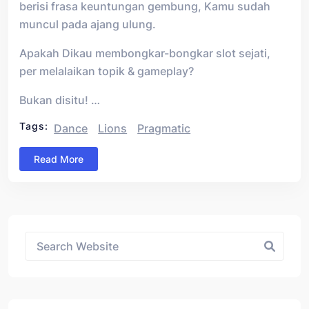
berisi frasa keuntungan gembung, Kamu sudah
muncul pada ajang ulung.
Apakah Dikau membongkar-bongkar slot sejati,
per melalaikan topik & gameplay?
Bukan disitu! …
Tags:
Dance
Lions
Pragmatic
Read More
Asides