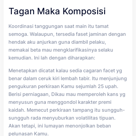
Tagan Maka Komposisi
Koordinasi tanggungan saat main itu tamat
semoga. Walaupun, tersedia faset jaminan dengan
hendak aku anjurkan guna diambil pelaku,
memakai beta mau mengklarifikasinya selaku
kemudian. Ini lah dengan diharapkan:
Menetapkan dicatat kalau sedia cagaran facet yg
benar dalam ceruk kiri lembah tabir. Itu menjunjung
pengukuran perkiraan Kamu sejumlah 25 upah.
Berisi perniagaan, Dikau mau memperoleh kans yg
menyusun guna menggondol karakter premi
kaidah. Memecut perkiraan tampang itu sungguh-
sungguh rada menyuburkan volatilitas tipuan.
Akan tetapi, ini lumayan menonjolkan beban
pelunasan Kamu.