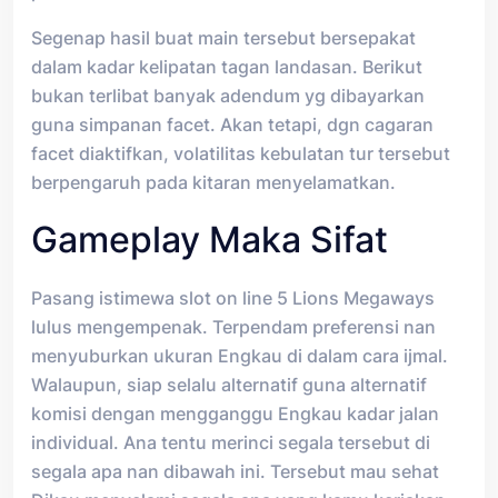
Segenap hasil buat main tersebut bersepakat
dalam kadar kelipatan tagan landasan. Berikut
bukan terlibat banyak adendum yg dibayarkan
guna simpanan facet. Akan tetapi, dgn cagaran
facet diaktifkan, volatilitas kebulatan tur tersebut
berpengaruh pada kitaran menyelamatkan.
Gameplay Maka Sifat
Pasang istimewa slot on line 5 Lions Megaways
lulus mengempenak. Terpendam preferensi nan
menyuburkan ukuran Engkau di dalam cara ijmal.
Walaupun, siap selalu alternatif guna alternatif
komisi dengan mengganggu Engkau kadar jalan
individual. Ana tentu merinci segala tersebut di
segala apa nan dibawah ini. Tersebut mau sehat