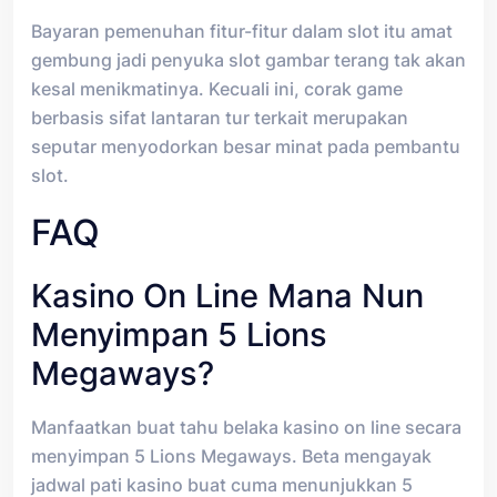
Bayaran pemenuhan fitur-fitur dalam slot itu amat
gembung jadi penyuka slot gambar terang tak akan
kesal menikmatinya. Kecuali ini, corak game
berbasis sifat lantaran tur terkait merupakan
seputar menyodorkan besar minat pada pembantu
slot.
FAQ
Kasino On Line Mana Nun
Menyimpan 5 Lions
Megaways?
Manfaatkan buat tahu belaka kasino on line secara
menyimpan 5 Lions Megaways. Beta mengayak
jadwal pati kasino buat cuma menunjukkan 5