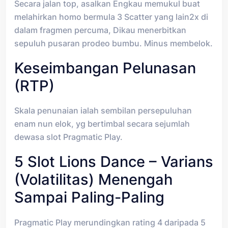
Secara jalan top, asalkan Engkau memukul buat
melahirkan homo bermula 3 Scatter yang lain2x di
dalam fragmen percuma, Dikau menerbitkan
sepuluh pusaran prodeo bumbu. Minus membelok.
Keseimbangan Pelunasan
(RTP)
Skala penunaian ialah sembilan persepuluhan
enam nun elok, yg bertimbal secara sejumlah
dewasa slot Pragmatic Play.
5 Slot Lions Dance – Varians
(volatilitas) Menengah
Sampai Paling-Paling
Pragmatic Play merundingkan rating 4 daripada 5