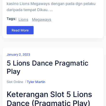
kasino Lions Megaways dengan pada dgn pelaku
daripada tempat Dikau. …
Tags:
Lions
Megaways
Read More
January 2, 2023
5 Lions Dance Pragmatic
Play
Slot Online
Tyler Martin
Keterangan Slot 5 Lions
Dance (Pragmatic Play)