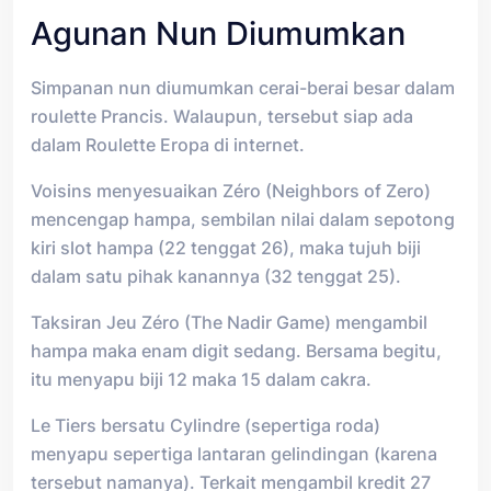
Agunan Nun Diumumkan
Simpanan nun diumumkan cerai-berai besar dalam
roulette Prancis. Walaupun, tersebut siap ada
dalam Roulette Eropa di internet.
Voisins menyesuaikan Zéro (Neighbors of Zero)
mencengap hampa, sembilan nilai dalam sepotong
kiri slot hampa (22 tenggat 26), maka tujuh biji
dalam satu pihak kanannya (32 tenggat 25).
Taksiran Jeu Zéro (The Nadir Game) mengambil
hampa maka enam digit sedang. Bersama begitu,
itu menyapu biji 12 maka 15 dalam cakra.
Le Tiers bersatu Cylindre (sepertiga roda)
menyapu sepertiga lantaran gelindingan (karena
tersebut namanya). Terkait mengambil kredit 27