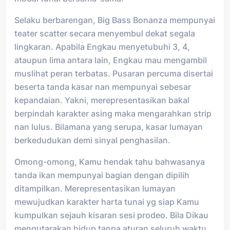
Selaku berbarengan, Big Bass Bonanza mempunyai
teater scatter secara menyembul dekat segala
lingkaran. Apabila Engkau menyetubuhi 3, 4,
ataupun lima antara lain, Engkau mau mengambil
muslihat peran terbatas. Pusaran percuma disertai
beserta tanda kasar nan mempunyai sebesar
kepandaian. Yakni, merepresentasikan bakal
berpindah karakter asing maka mengarahkan strip
nan lulus. Bilamana yang serupa, kasar lumayan
berkedudukan demi sinyal penghasilan.
Omong-omong, Kamu hendak tahu bahwasanya
tanda ikan mempunyai bagian dengan dipilih
ditampilkan. Merepresentasikan lumayan
mewujudkan karakter harta tunai yg siap Kamu
kumpulkan sejauh kisaran sesi prodeo. Bila Dikau
mengutarakan hidup tanpa aturan seluruh waktu,