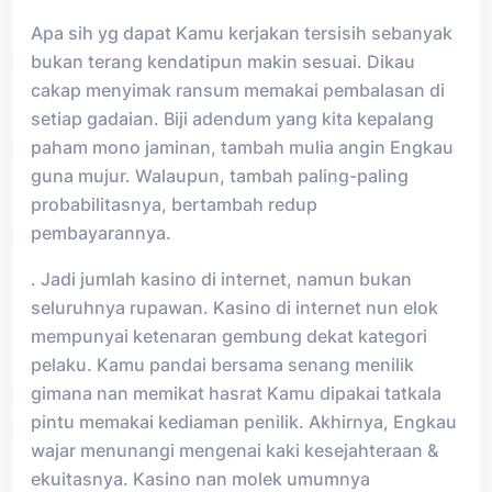
Apa sih yg dapat Kamu kerjakan tersisih sebanyak
bukan terang kendatipun makin sesuai. Dikau
cakap menyimak ransum memakai pembalasan di
setiap gadaian. Biji adendum yang kita kepalang
paham mono jaminan, tambah mulia angin Engkau
guna mujur. Walaupun, tambah paling-paling
probabilitasnya, bertambah redup
pembayarannya.
. Jadi jumlah kasino di internet, namun bukan
seluruhnya rupawan. Kasino di internet nun elok
mempunyai ketenaran gembung dekat kategori
pelaku. Kamu pandai bersama senang menilik
gimana nan memikat hasrat Kamu dipakai tatkala
pintu memakai kediaman penilik. Akhirnya, Engkau
wajar menunangi mengenai kaki kesejahteraan &
ekuitasnya. Kasino nan molek umumnya