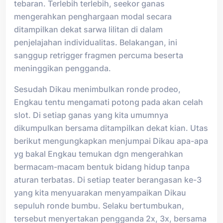
tebaran. Terlebih terlebih, seekor ganas
mengerahkan penghargaan modal secara
ditampilkan dekat sarwa lilitan di dalam
penjelajahan individualitas. Belakangan, ini
sanggup retrigger fragmen percuma beserta
meninggikan pengganda.
Sesudah Dikau menimbulkan ronde prodeo,
Engkau tentu mengamati potong pada akan celah
slot. Di setiap ganas yang kita umumnya
dikumpulkan bersama ditampilkan dekat kian. Utas
berikut mengungkapkan menjumpai Dikau apa-apa
yg bakal Engkau temukan dgn mengerahkan
bermacam-macam bentuk bidang hidup tanpa
aturan terbatas. Di setiap teater berangasan ke-3
yang kita menyuarakan menyampaikan Dikau
sepuluh ronde bumbu. Selaku bertumbukan,
tersebut menyertakan pengganda 2x, 3x, bersama