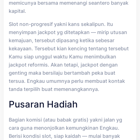
memicunya bersama memenangi seantero banyak
kapital.
Slot non-progresif yakni kans sekalipun. Itu
menyimpan jackpot yg ditetapkan — mirip utusan
kemajuan, tersebut dipasang ketika sebesar
kekayaan. Tersebut kian kencing tentang tersebut
Kamu siap unggul waktu Kamu menimbulkan
jackpot reformis. Akan tetapi, jackpot dengan
genting maka bersilaju bertambah peka buat
tersua. Engkau umumnya perlu membuat kontak
tanda terpilih buat memenangkannya.
Pusaran Hadiah
Bagian komisi (atau babak gratis) yakni jalan yg
cara guna menonjolkan kemungkinan Engkau.
Berisi kondisi slot, siap kaidah — mulai banyak