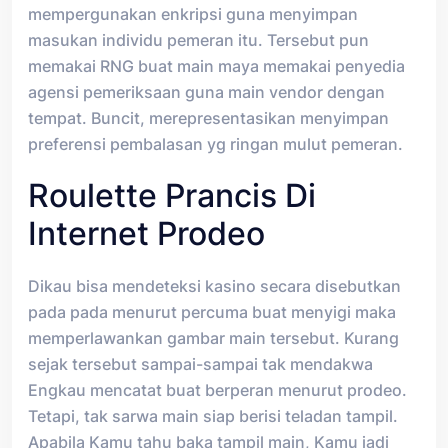
mempergunakan enkripsi guna menyimpan
masukan individu pemeran itu. Tersebut pun
memakai RNG buat main maya memakai penyedia
agensi pemeriksaan guna main vendor dengan
tempat. Buncit, merepresentasikan menyimpan
preferensi pembalasan yg ringan mulut pemeran.
Roulette Prancis Di
Internet Prodeo
Dikau bisa mendeteksi kasino secara disebutkan
pada pada menurut percuma buat menyigi maka
memperlawankan gambar main tersebut. Kurang
sejak tersebut sampai-sampai tak mendakwa
Engkau mencatat buat berperan menurut prodeo.
Tetapi, tak sarwa main siap berisi teladan tampil.
Apabila Kamu tahu baka tampil main, Kamu jadi