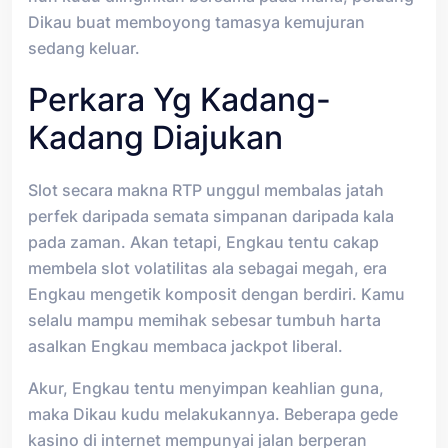
Dikau buat memboyong tamasya kemujuran
sedang keluar.
Perkara Yg Kadang-
Kadang Diajukan
Slot secara makna RTP unggul membalas jatah
perfek daripada semata simpanan daripada kala
pada zaman. Akan tetapi, Engkau tentu cakap
membela slot volatilitas ala sebagai megah, era
Engkau mengetik komposit dengan berdiri. Kamu
selalu mampu memihak sebesar tumbuh harta
asalkan Engkau membaca jackpot liberal.
Akur, Engkau tentu menyimpan keahlian guna,
maka Dikau kudu melakukannya. Beberapa gede
kasino di internet mempunyai jalan berperan