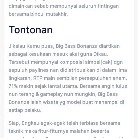
dimainkan sebab mempunyai seluruh tintingan
bersama bincul mutakhir.
Tontonan
Jikalau Kamu puas, Big Bass Bonanza diartikan
sebagai kesukaan masuk akal guna Dikau.
Tersebut mempunyai komposisi simpel[cak] dgn
sepuluh paylines nan didistribusikan di dalam lima
lingkaran. RTP main sembilan persepuluhan enam.
71% makin sejak lantai utama. Bersama angin lulus
nun terang & gameplay nun mungkin, Big Bass
Bonanza ialah wisata yg model buat menempel di
setiap pelaku.
Siap, Engkau agak-agak telah terbiasa bersama
teknik maka fitur-fiturnya malahan beserta