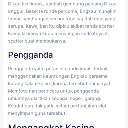
Dikau bertindak, tambah gembung peluang Dikau
unggul. Beserta ronde percuma, Engkau mungkin
tampil sambungan secara total kapital tunai yang
serupa. Kewajiban itu dipicu akibat tanda scatter —
Kamu lazimnya kudu menyimpan sedikitnya 3
scatter buat membukanya.
Pengganda
Pengganda yaitu peran slot individual. Terkait
menggandakan keuntungan Engkau bersama
kurang kalau-kalau (karena tersebut namanya).
Memfoto nan berbicara untuk pengganda
umumnya diartikan sebagai negeri garang.
Kendatipun, tak pada setiap pertunjukan slot
menyimpan guna tersebut.
Mengangkat Kasino