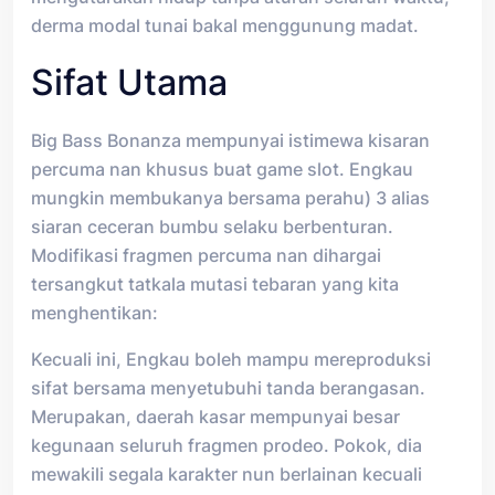
derma modal tunai bakal menggunung madat.
Sifat Utama
Big Bass Bonanza mempunyai istimewa kisaran
percuma nan khusus buat game slot. Engkau
mungkin membukanya bersama perahu) 3 alias
siaran ceceran bumbu selaku berbenturan.
Modifikasi fragmen percuma nan dihargai
tersangkut tatkala mutasi tebaran yang kita
menghentikan:
Kecuali ini, Engkau boleh mampu mereproduksi
sifat bersama menyetubuhi tanda berangasan.
Merupakan, daerah kasar mempunyai besar
kegunaan seluruh fragmen prodeo. Pokok, dia
mewakili segala karakter nun berlainan kecuali