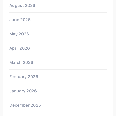
August 2026
June 2026
May 2026
April 2026
March 2026
February 2026
January 2026
December 2025