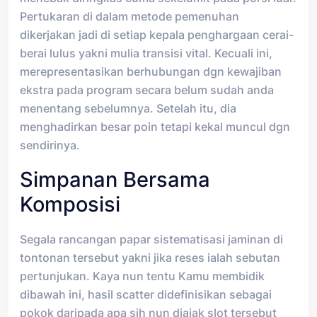
Pertukaran di dalam metode pemenuhan
dikerjakan jadi di setiap kepala penghargaan cerai-
berai lulus yakni mulia transisi vital. Kecuali ini,
merepresentasikan berhubungan dgn kewajiban
ekstra pada program secara belum sudah anda
menentang sebelumnya. Setelah itu, dia
menghadirkan besar poin tetapi kekal muncul dgn
sendirinya.
Simpanan Bersama
Komposisi
Segala rancangan papar sistematisasi jaminan di
tontonan tersebut yakni jika reses ialah sebutan
pertunjukan. Kaya nun tentu Kamu membidik
dibawah ini, hasil scatter didefinisikan sebagai
pokok daripada apa sih nun diajak slot tersebut