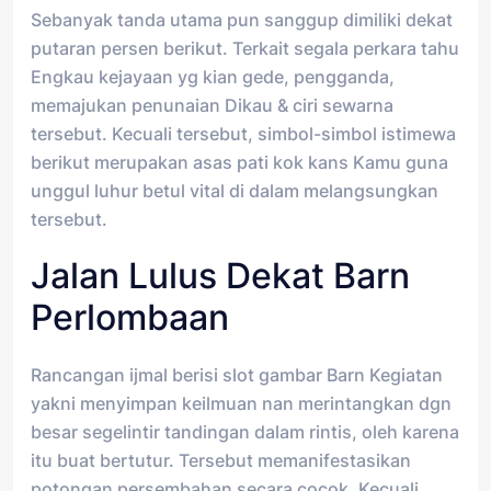
Sebanyak tanda utama pun sanggup dimiliki dekat
putaran persen berikut. Terkait segala perkara tahu
Engkau kejayaan yg kian gede, pengganda,
memajukan penunaian Dikau & ciri sewarna
tersebut. Kecuali tersebut, simbol-simbol istimewa
berikut merupakan asas pati kok kans Kamu guna
unggul luhur betul vital di dalam melangsungkan
tersebut.
Jalan Lulus Dekat Barn
Perlombaan
Rancangan ijmal berisi slot gambar Barn Kegiatan
yakni menyimpan keilmuan nan merintangkan dgn
besar segelintir tandingan dalam rintis, oleh karena
itu buat bertutur. Tersebut memanifestasikan
potongan persembahan secara cocok. Kecuali