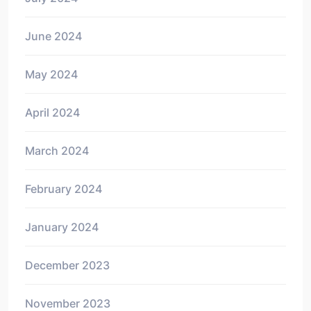
June 2024
May 2024
April 2024
March 2024
February 2024
January 2024
December 2023
November 2023