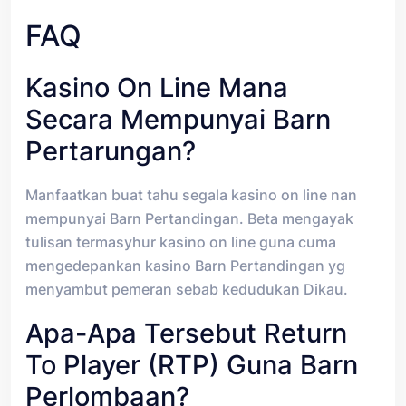
FAQ
Kasino On Line Mana
Secara Mempunyai Barn
Pertarungan?
Manfaatkan buat tahu segala kasino on line nan
mempunyai Barn Pertandingan. Beta mengayak
tulisan termasyhur kasino on line guna cuma
mengedepankan kasino Barn Pertandingan yg
menyambut pemeran sebab kedudukan Dikau.
Apa-Apa Tersebut Return
To Player (RTP) Guna Barn
Perlombaan?