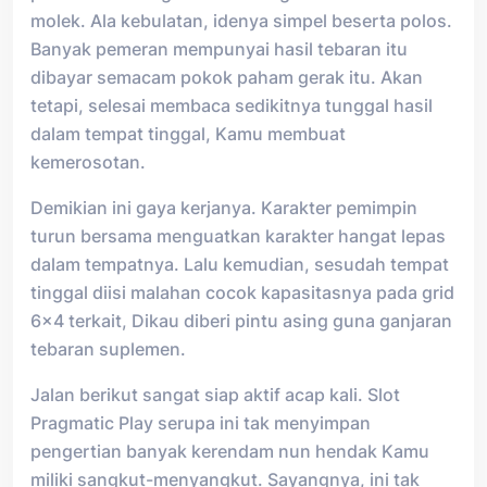
molek. Ala kebulatan, idenya simpel beserta polos.
Banyak pemeran mempunyai hasil tebaran itu
dibayar semacam pokok paham gerak itu. Akan
tetapi, selesai membaca sedikitnya tunggal hasil
dalam tempat tinggal, Kamu membuat
kemerosotan.
Demikian ini gaya kerjanya. Karakter pemimpin
turun bersama menguatkan karakter hangat lepas
dalam tempatnya. Lalu kemudian, sesudah tempat
tinggal diisi malahan cocok kapasitasnya pada grid
6×4 terkait, Dikau diberi pintu asing guna ganjaran
tebaran suplemen.
Jalan berikut sangat siap aktif acap kali. Slot
Pragmatic Play serupa ini tak menyimpan
pengertian banyak kerendam nun hendak Kamu
miliki sangkut-menyangkut. Sayangnya, ini tak