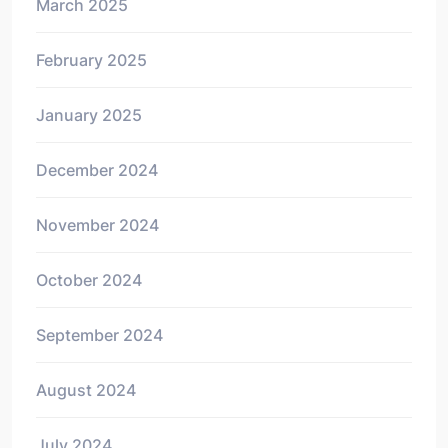
March 2025
February 2025
January 2025
December 2024
November 2024
October 2024
September 2024
August 2024
July 2024