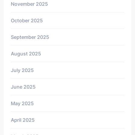
November 2025
October 2025
September 2025
August 2025
July 2025
June 2025
May 2025
April 2025