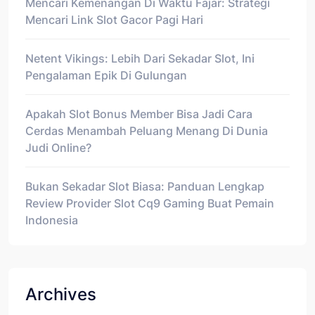
Mencari Kemenangan Di Waktu Fajar: Strategi
Mencari Link Slot Gacor Pagi Hari
Netent Vikings: Lebih Dari Sekadar Slot, Ini
Pengalaman Epik Di Gulungan
Apakah Slot Bonus Member Bisa Jadi Cara
Cerdas Menambah Peluang Menang Di Dunia
Judi Online?
Bukan Sekadar Slot Biasa: Panduan Lengkap
Review Provider Slot Cq9 Gaming Buat Pemain
Indonesia
Archives