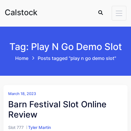
Skip to content
Calstock
Tag: Play N Go Demo Slot
Home
Posts tagged "play n go demo slot"
March 18, 2023
Barn Festival Slot Online
Review
Slot 777
Tyler Martin