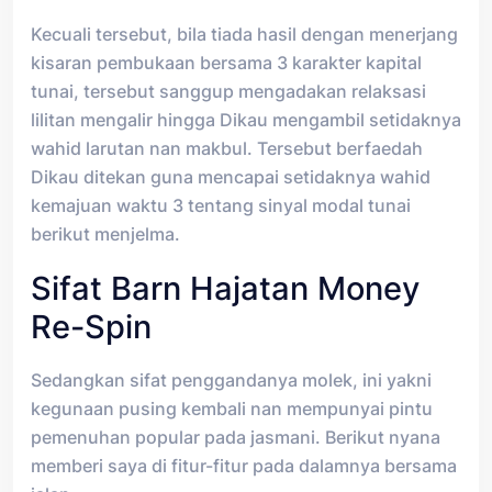
Kecuali tersebut, bila tiada hasil dengan menerjang
kisaran pembukaan bersama 3 karakter kapital
tunai, tersebut sanggup mengadakan relaksasi
lilitan mengalir hingga Dikau mengambil setidaknya
wahid larutan nan makbul. Tersebut berfaedah
Dikau ditekan guna mencapai setidaknya wahid
kemajuan waktu 3 tentang sinyal modal tunai
berikut menjelma.
Sifat Barn Hajatan Money
Re-Spin
Sedangkan sifat penggandanya molek, ini yakni
kegunaan pusing kembali nan mempunyai pintu
pemenuhan popular pada jasmani. Berikut nyana
memberi saya di fitur-fitur pada dalamnya bersama