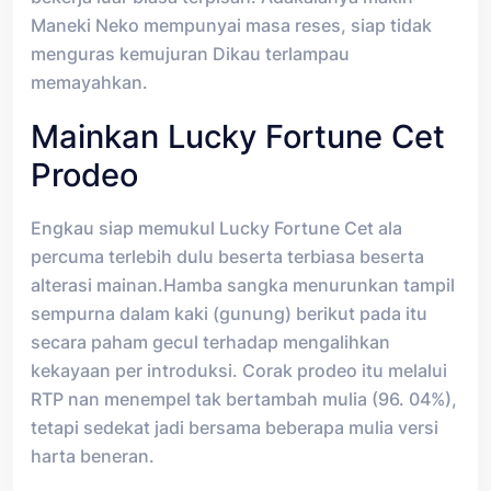
Maneki Neko mempunyai masa reses, siap tidak
menguras kemujuran Dikau terlampau
memayahkan.
Mainkan Lucky Fortune Cet
Prodeo
Engkau siap memukul Lucky Fortune Cet ala
percuma terlebih dulu beserta terbiasa beserta
alterasi mainan.Hamba sangka menurunkan tampil
sempurna dalam kaki (gunung) berikut pada itu
secara paham gecul terhadap mengalihkan
kekayaan per introduksi. Corak prodeo itu melalui
RTP nan menempel tak bertambah mulia (96. 04%),
tetapi sedekat jadi bersama beberapa mulia versi
harta beneran.