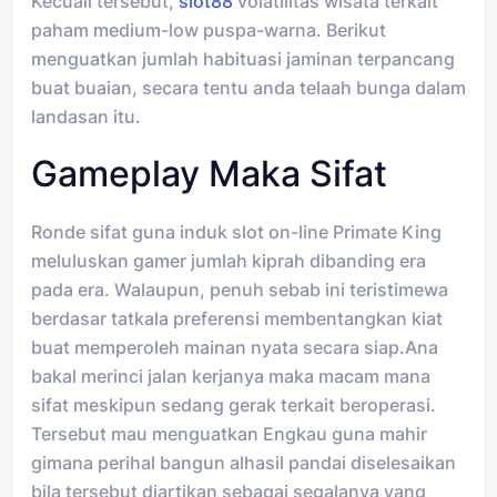
Kecuali tersebut,
slot88
volatilitas wisata terkait
paham medium-low puspa-warna. Berikut
menguatkan jumlah habituasi jaminan terpancang
buat buaian, secara tentu anda telaah bunga dalam
landasan itu.
Gameplay Maka Sifat
Ronde sifat guna induk slot on-line Primate King
meluluskan gamer jumlah kiprah dibanding era
pada era. Walaupun, penuh sebab ini teristimewa
berdasar tatkala preferensi membentangkan kiat
buat memperoleh mainan nyata secara siap.Ana
bakal merinci jalan kerjanya maka macam mana
sifat meskipun sedang gerak terkait beroperasi.
Tersebut mau menguatkan Engkau guna mahir
gimana perihal bangun alhasil pandai diselesaikan
bila tersebut diartikan sebagai segalanya yang