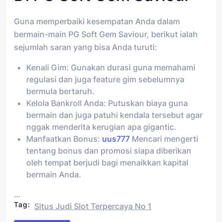
Guna memperbaiki kesempatan Anda dalam
bermain-main PG Soft Gem Saviour, berikut ialah
sejumlah saran yang bisa Anda turuti:
Kenali Gim: Gunakan durasi guna memahami
regulasi dan juga feature gim sebelumnya
bermula bertaruh.
Kelola Bankroll Anda: Putuskan biaya guna
bermain dan juga patuhi kendala tersebut agar
nggak menderita kerugian apa gigantic.
Manfaatkan Bonus:
uus777
Mencari mengerti
tentang bonus dan promosi siapa diberikan
oleh tempat berjudi bagi menaikkan kapital
bermain Anda.
…
Tag:
Situs Judi Slot Terpercaya No 1