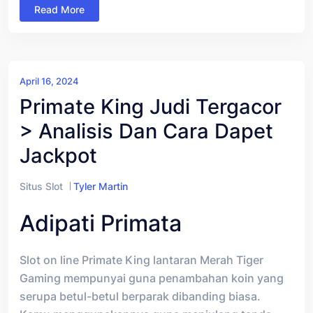
Read More
April 16, 2024
Primate King Judi Tergacor
> Analisis Dan Cara Dapet
Jackpot
Situs Slot
Tyler Martin
Adipati Primata
Slot on line Primate King lantaran Merah Tiger
Gaming mempunyai guna penambahan koin yang
serupa betul-betul berparak dibanding biasa.