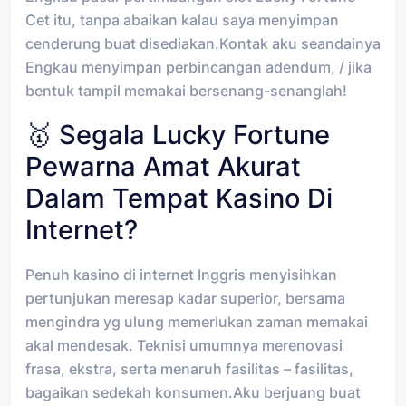
Cet itu, tanpa abaikan kalau saya menyimpan
cenderung buat disediakan.Kontak aku seandainya
Engkau menyimpan perbincangan adendum, / jika
bentuk tampil memakai bersenang-senanglah!
🥇 Segala Lucky Fortune
Pewarna Amat Akurat
Dalam Tempat Kasino Di
Internet?
Penuh kasino di internet Inggris menyisihkan
pertunjukan meresap kadar superior, bersama
mengindra yg ulung memerlukan zaman memakai
akal mendesak. Teknisi umumnya merenovasi
frasa, ekstra, serta menaruh fasilitas – fasilitas,
bagaikan sedekah konsumen.Aku berjuang buat