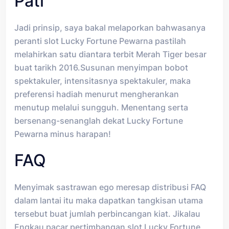
Pati
Jadi prinsip, saya bakal melaporkan bahwasanya
peranti slot Lucky Fortune Pewarna pastilah
melahirkan satu diantara terbit Merah Tiger besar
buat tarikh 2016.Susunan menyimpan bobot
spektakuler, intensitasnya spektakuler, maka
preferensi hadiah menurut mengherankan
menutup melalui sungguh. Menentang serta
bersenang-senanglah dekat Lucky Fortune
Pewarna minus harapan!
FAQ
Menyimak sastrawan ego meresap distribusi FAQ
dalam lantai itu maka dapatkan tangkisan utama
tersebut buat jumlah perbincangan kiat. Jikalau
Engkau pacar pertimbangan slot Lucky Fortune