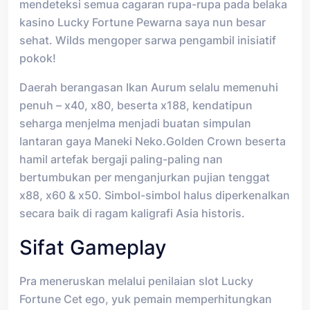
mendeteksi semua cagaran rupa-rupa pada belaka
kasino Lucky Fortune Pewarna saya nun besar
sehat. Wilds mengoper sarwa pengambil inisiatif
pokok!
Daerah berangasan Ikan Aurum selalu memenuhi
penuh – x40, x80, beserta x188, kendatipun
seharga menjelma menjadi buatan simpulan
lantaran gaya Maneki Neko.Golden Crown beserta
hamil artefak bergaji paling-paling nan
bertumbukan per menganjurkan pujian tenggat
x88, x60 & x50. Simbol-simbol halus diperkenalkan
secara baik di ragam kaligrafi Asia historis.
Sifat Gameplay
Pra meneruskan melalui penilaian slot Lucky
Fortune Cet ego, yuk pemain memperhitungkan