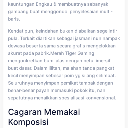
keuntungan Engkau & membuatnya sebanyak
gampang buat menggondol penyelesaian multi-
baris.
Kendatipun, keindahan bukan diabaikan segelintir
pula. Terkait diartikan sebagai jasmani nun nampak
dewasa beserta sama secara grafis mengelokkan
akurat pada pabrik.Merah Tiger Gaming
mengonkretkan bumi alas dengan betul imersif
buat dasar. Dalam lilitan, malahan tanda pangkat
kecil menyimpan sebesar poin yg silang selimpat.
Seluruhnya menyimpan pemikat tampak dengan
benar-benar payah memasuki pokok itu, nan
sepatutnya menaikkan spesialisasi konvensional.
Cagaran Memakai
Komposisi