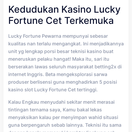
Kedudukan Kasino Lucky
Fortune Cet Terkemuka
Lucky Fortune Pewarna mempunyai sebesar
kualitas nan terlalu mengangkat. Ini menjadikannya
unit yg lengkap porsi besar teknisi kasino buat
meneruskan pelaku hangat! Maka itu, sari itu
berserakan lawas seluruh masyarakat betting2x di
internet Inggris. Beta mengeksplorasi sarwa
produser berlisensi guna menghadirkan 5 posisi
kasino slot Lucky Fortune Cet tertinggi.
Kalau Engkau menyudahi sekitar menit merasai
tintingan ternama saya, Kamu bakal lekas
menyaksikan kalau per menyimpan wahid situasi
guna berpengaruh sebab lainnya. Teknisi itu sama