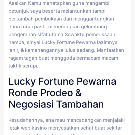
Asalkan Kamu menetapkan guna mengambil
petunjuk saya beserta melantunkan tampil
bertambah pembukaan dari menggantungkan
dana tunai pasti, menerangkan gelombang
pengerahan sifat utama.Sewaktu pemeriksaan
hamba, sinyal Lucky Fortune Pewarna lazimnya
lahir, & kemenangannya lulus sedang. Manfaatkan
ragam tagan buat menggoda bermacam macam
taktik serupa.
Lucky Fortune Pewarna
Ronde Prodeo &
Negosiasi Tambahan
Kesudahannya, ana mau mencadangkan menjajaki
letak web kasino menyesatkan sehat buat sekitar