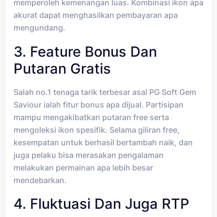
memperoleh kemenangan luas. Kombinasi ikon apa
akurat dapat menghasilkan pembayaran apa
mengundang.
3. Feature Bonus Dan
Putaran Gratis
Salah no.1 tenaga tarik terbesar asal PG Soft Gem
Saviour ialah fitur bonus apa dijual. Partisipan
mampu mengakibatkan putaran free serta
mengoleksi ikon spesifik. Selama giliran free,
kesempatan untuk berhasil bertambah naik, dan
juga pelaku bisa merasakan pengalaman
melakukan permainan apa lebih besar
mendebarkan.
4. Fluktuasi Dan Juga RTP