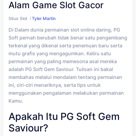
Alam Game Slot Gacor
Situs Slot
Tyler Martin
Di Dalam dunia permainan slot online daring, PG
Soft pernah berubah tidak benar satu pengembang
terkenal yang dikenal serta penemuan baru serta
mutu grafis yang mengagumkan. Keliru satu
permainan yang paling memesona asal mereka
adalah PG Soft Gem Saviour. Tulisan ini bakal
membahas melalui mendalam tentang permainan
ini, ciri-ciri menariknya, serta tips untuk
menggunakan pengalaman melakukan permainan
Kamu.
Apakah Itu PG Soft Gem
Saviour?