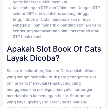
game ini terasa lebih memikat.
Keseimbangan RTP dan Volatilitas: Dengan RTP
sekitar 96% dan volatilitas sedang hingga
tinggi, Book of Cats memposisikan dirinya
sebagai pilihan menarik dibanding slot lain yang
cenderung menawarkan volatilitas rendah atau
RTP tidak resmi.
Apakah Slot Book Of Cats
Layak Dicoba?
Secara keseluruhan, Book of Cats adalah pilihan
yang sangat menarik untuk para penggemar slot
online yang menyukai tema kucing yang
menggemaskan sekaligus menyukai tantangan
mendapatkan kemenangan besar. Fitur bonus
yang kaya, grafis yang cerah, serta peluang