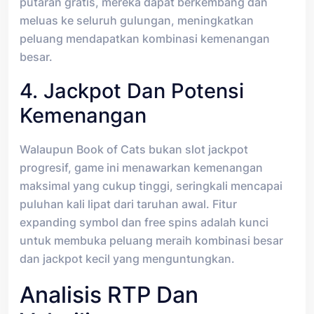
putaran gratis, mereka dapat berkembang dan
meluas ke seluruh gulungan, meningkatkan
peluang mendapatkan kombinasi kemenangan
besar.
4. Jackpot Dan Potensi
Kemenangan
Walaupun Book of Cats bukan slot jackpot
progresif, game ini menawarkan kemenangan
maksimal yang cukup tinggi, seringkali mencapai
puluhan kali lipat dari taruhan awal. Fitur
expanding symbol dan free spins adalah kunci
untuk membuka peluang meraih kombinasi besar
dan jackpot kecil yang menguntungkan.
Analisis RTP Dan