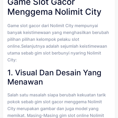
Game Slot Gacor
Menggema Nolimit City
Game slot gacor dari Nolimit City mempunyai
banyak keistimewaan yang menghasilkan berubah
pilihan pilihan kelompok pelaku slot
online.Selanjutnya adalah sejumlah keistimewaan
utama sebab gim slot berbunyi nyaring Nolimit
City:
1. Visual Dan Desain Yang
Menawan
Salah satu masalah siapa berubah kekuatan tarik
pokok sebab gim slot gacor menggema Nolimit
City merupakan gambar dan juga model yang
memikat. Masing-Masing gim slot online Nolimit