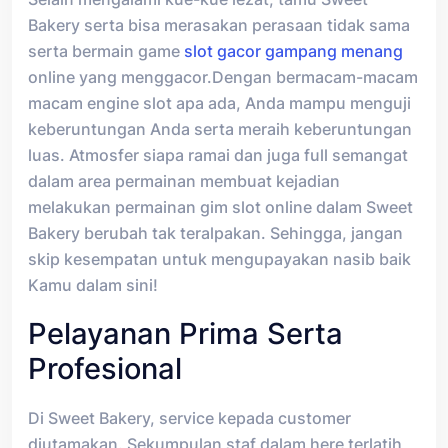
Bakery serta bisa merasakan perasaan tidak sama
serta bermain game
slot gacor gampang menang
online yang menggacor.Dengan bermacam-macam
macam engine slot apa ada, Anda mampu menguji
keberuntungan Anda serta meraih keberuntungan
luas. Atmosfer siapa ramai dan juga full semangat
dalam area permainan membuat kejadian
melakukan permainan gim slot online dalam Sweet
Bakery berubah tak teralpakan. Sehingga, jangan
skip kesempatan untuk mengupayakan nasib baik
Kamu dalam sini!
Pelayanan Prima Serta
Profesional
Di Sweet Bakery, service kepada customer
diutamakan. Sekumpulan staf dalam here terlatih