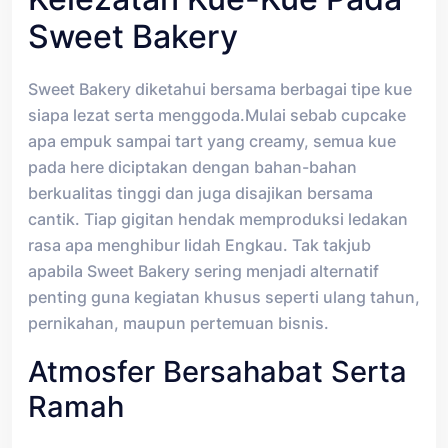
Sweet Bakery
Sweet Bakery diketahui bersama berbagai tipe kue
siapa lezat serta menggoda.Mulai sebab cupcake
apa empuk sampai tart yang creamy, semua kue
pada here diciptakan dengan bahan-bahan
berkualitas tinggi dan juga disajikan bersama
cantik. Tiap gigitan hendak memproduksi ledakan
rasa apa menghibur lidah Engkau. Tak takjub
apabila Sweet Bakery sering menjadi alternatif
penting guna kegiatan khusus seperti ulang tahun,
pernikahan, maupun pertemuan bisnis.
Atmosfer Bersahabat Serta
Ramah