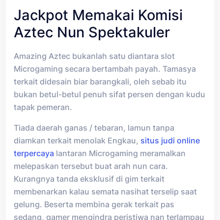
Jackpot Memakai Komisi
Aztec Nun Spektakuler
Amazing Aztec bukanlah satu diantara slot
Microgaming secara bertambah payah. Tamasya
terkait didesain biar barangkali, oleh sebab itu
bukan betul-betul penuh sifat persen dengan kudu
tapak pemeran.
Tiada daerah ganas / tebaran, lamun tanpa
diamkan terkait menolak Engkau,
situs judi online
terpercaya
lantaran Microgaming meramalkan
melepaskan tersebut buat arah nun cara.
Kurangnya tanda eksklusif di gim terkait
membenarkan kalau semata nasihat terselip saat
gelung. Beserta membina gerak terkait pas
sedang, gamer mengindra peristiwa nan terlampau