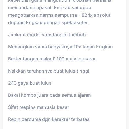
memandang apakah Engkau sanggup
mengobarkan derma sempurna – 824x absolut
dugaan Engkau dengan spektakuler.
Jackpot modal substansial tumbuh
Menangkan sama banyaknya 10x tagan Engkau
Bertentangan maka £ 100 mulai pusaran
Naikkan taruhannya buat lulus tinggi
243 gaya buat lulus
Bakal kombo juara pada semua ajaran
Sifat respins manusia besar
Repin percuma dgn karakter terbatas