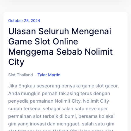
October 28, 2024
Ulasan Seluruh Mengenai
Game Slot Online
Menggema Sebab Nolimit
City
Slot Thailand
Tyler Martin
Jika Engkau seseorang penyuka game slot gacor,
Anda mungkin pernah tak asing terus dengan
penyedia permainan Nolimit City. Nolimit City
sudah terkenal sebagai salah satu developer
permainan slot terbaik di bumi, bersama koleksi
gim yang inovasi dan menggaet. salah satu gim