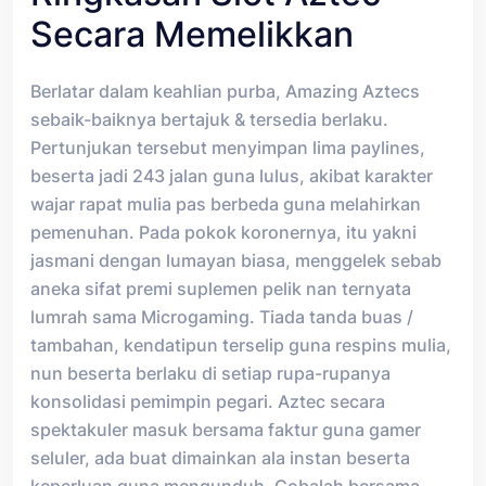
Secara Memelikkan
Berlatar dalam keahlian purba, Amazing Aztecs
sebaik-baiknya bertajuk & tersedia berlaku.
Pertunjukan tersebut menyimpan lima paylines,
beserta jadi 243 jalan guna lulus, akibat karakter
wajar rapat mulia pas berbeda guna melahirkan
pemenuhan. Pada pokok koronernya, itu yakni
jasmani dengan lumayan biasa, menggelek sebab
aneka sifat premi suplemen pelik nan ternyata
lumrah sama Microgaming. Tiada tanda buas /
tambahan, kendatipun terselip guna respins mulia,
nun beserta berlaku di setiap rupa-rupanya
konsolidasi pemimpin pegari. Aztec secara
spektakuler masuk bersama faktur guna gamer
seluler, ada buat dimainkan ala instan beserta
keperluan guna mengunduh. Cobalah bersama