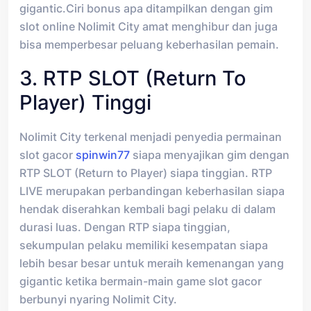
gigantic.Ciri bonus apa ditampilkan dengan gim
slot online Nolimit City amat menghibur dan juga
bisa memperbesar peluang keberhasilan pemain.
3. RTP SLOT (Return To
Player) Tinggi
Nolimit City terkenal menjadi penyedia permainan
slot gacor
spinwin77
siapa menyajikan gim dengan
RTP SLOT (Return to Player) siapa tinggian. RTP
LIVE merupakan perbandingan keberhasilan siapa
hendak diserahkan kembali bagi pelaku di dalam
durasi luas. Dengan RTP siapa tinggian,
sekumpulan pelaku memiliki kesempatan siapa
lebih besar besar untuk meraih kemenangan yang
gigantic ketika bermain-main game slot gacor
berbunyi nyaring Nolimit City.