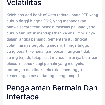
Volatilitas
Kelebihan dari Book of Cats terletak pada RTP yang
cukup tinggi hingga 96%, yang menandakan
bahwa secara teori pemain memiliki peluang yang
cukup fair untuk mendapatkan kembali modalnya
dalam jangka panjang. Sementara itu, tingkat
volatilitasnya tergolong sedang hingga tinggi,
yang berarti kemenangan besar mungkin tidak
sering terjadi, tetapi saat muncul, nilainya bisa luar
biasa. Ini cocok bagi pemain yang menyukai
tantangan dan tidak keberatan menunggu
kemenangan besar datang menghampiri.
Pengalaman Bermain Dan
Interface