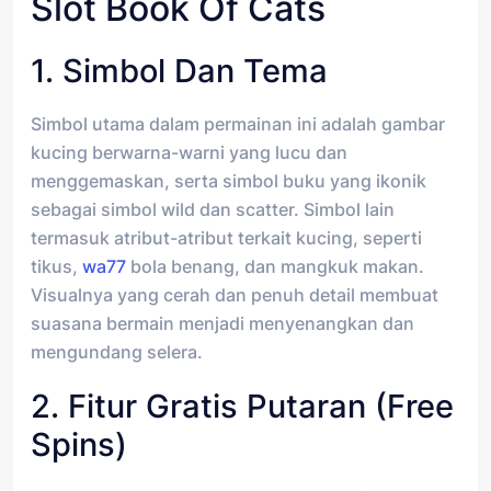
Slot Book Of Cats
1. Simbol Dan Tema
Simbol utama dalam permainan ini adalah gambar
kucing berwarna-warni yang lucu dan
menggemaskan, serta simbol buku yang ikonik
sebagai simbol wild dan scatter. Simbol lain
termasuk atribut-atribut terkait kucing, seperti
tikus,
wa77
bola benang, dan mangkuk makan.
Visualnya yang cerah dan penuh detail membuat
suasana bermain menjadi menyenangkan dan
mengundang selera.
2. Fitur Gratis Putaran (Free
Spins)