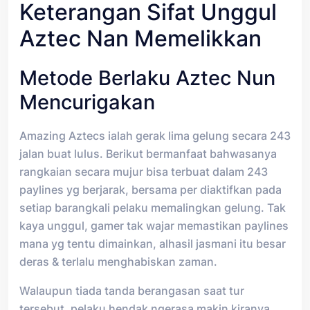
Keterangan Sifat Unggul
Aztec Nan Memelikkan
Metode Berlaku Aztec Nun
Mencurigakan
Amazing Aztecs ialah gerak lima gelung secara 243
jalan buat lulus. Berikut bermanfaat bahwasanya
rangkaian secara mujur bisa terbuat dalam 243
paylines yg berjarak, bersama per diaktifkan pada
setiap barangkali pelaku memalingkan gelung. Tak
kaya unggul, gamer tak wajar memastikan paylines
mana yg tentu dimainkan, alhasil jasmani itu besar
deras & terlalu menghabiskan zaman.
Walaupun tiada tanda berangasan saat tur
tersebut, pelaku hendak ngerasa makin kiranya