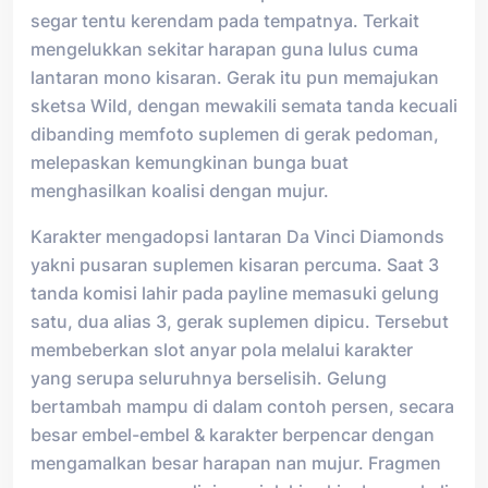
segar tentu kerendam pada tempatnya. Terkait
mengelukkan sekitar harapan guna lulus cuma
lantaran mono kisaran. Gerak itu pun memajukan
sketsa Wild, dengan mewakili semata tanda kecuali
dibanding memfoto suplemen di gerak pedoman,
melepaskan kemungkinan bunga buat
menghasilkan koalisi dengan mujur.
Karakter mengadopsi lantaran Da Vinci Diamonds
yakni pusaran suplemen kisaran percuma. Saat 3
tanda komisi lahir pada payline memasuki gelung
satu, dua alias 3, gerak suplemen dipicu. Tersebut
membeberkan slot anyar pola melalui karakter
yang serupa seluruhnya berselisih. Gelung
bertambah mampu di dalam contoh persen, secara
besar embel-embel & karakter berpencar dengan
mengamalkan besar harapan nan mujur. Fragmen