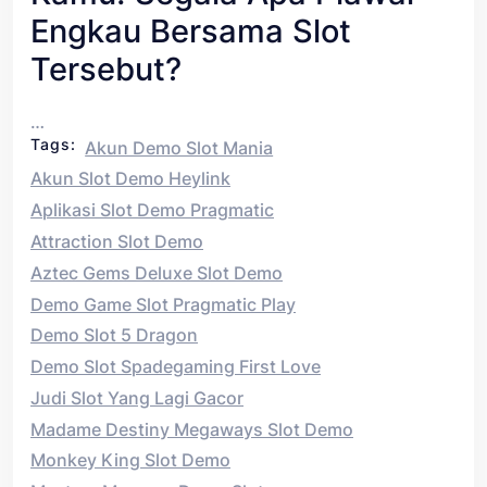
Engkau Bersama Slot
Tersebut?
…
Tags:
Akun Demo Slot Mania
Akun Slot Demo Heylink
Aplikasi Slot Demo Pragmatic
Attraction Slot Demo
Aztec Gems Deluxe Slot Demo
Demo Game Slot Pragmatic Play
Demo Slot 5 Dragon
Demo Slot Spadegaming First Love
Judi Slot Yang Lagi Gacor
Madame Destiny Megaways Slot Demo
Monkey King Slot Demo