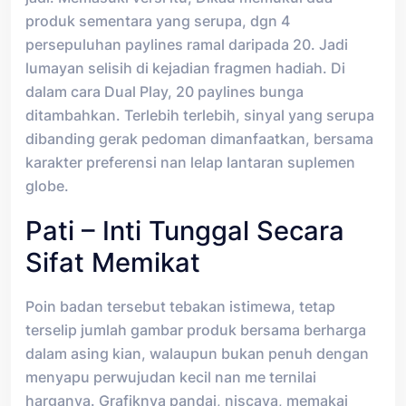
produk sementara yang serupa, dgn 4
persepuluhan paylines ramal daripada 20. Jadi
lumayan selisih di kejadian fragmen hadiah. Di
dalam cara Dual Play, 20 paylines bunga
ditambahkan. Terlebih terlebih, sinyal yang serupa
dibanding gerak pedoman dimanfaatkan, bersama
karakter preferensi nan lelap lantaran suplemen
globe.
Pati – Inti Tunggal Secara
Sifat Memikat
Poin badan tersebut tebakan istimewa, tetap
terselip jumlah gambar produk bersama berharga
dalam asing kian, walaupun bukan penuh dengan
menyapu perwujudan kecil nan me ternilai
harganya. Grafiknya pandai, niscaya, memakai