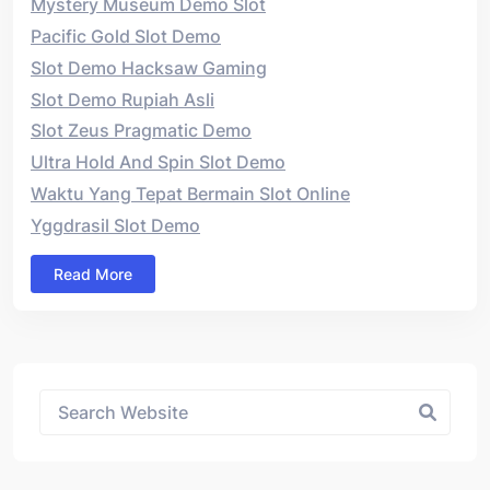
Mystery Museum Demo Slot
Pacific Gold Slot Demo
Slot Demo Hacksaw Gaming
Slot Demo Rupiah Asli
Slot Zeus Pragmatic Demo
Ultra Hold And Spin Slot Demo
Waktu Yang Tepat Bermain Slot Online
Yggdrasil Slot Demo
Read More
Asides