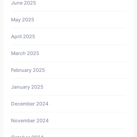
June 2025
May 2025
April 2025
March 2025
February 2025
January 2025
December 2024
November 2024