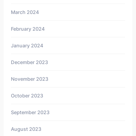
March 2024
February 2024
January 2024
December 2023
November 2023
October 2023
September 2023
August 2023