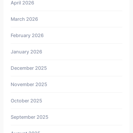
April 2026
March 2026
February 2026
January 2026
December 2025
November 2025
October 2025
September 2025