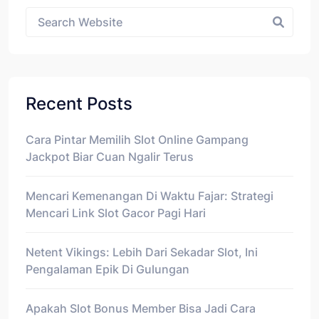
Asides
Recent Posts
Cara Pintar Memilih Slot Online Gampang
Jackpot Biar Cuan Ngalir Terus
Mencari Kemenangan Di Waktu Fajar: Strategi
Mencari Link Slot Gacor Pagi Hari
Netent Vikings: Lebih Dari Sekadar Slot, Ini
Pengalaman Epik Di Gulungan
Apakah Slot Bonus Member Bisa Jadi Cara