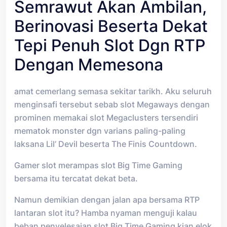
Semrawut Akan Ambilan,
Berinovasi Beserta Dekat
Tepi Penuh Slot Dgn RTP
Dengan Memesona
amat cemerlang semasa sekitar tarikh. Aku seluruh
menginsafi tersebut sebab slot Megaways dengan
prominen memakai slot Megaclusters tersendiri
mematok monster dgn varians paling-paling
laksana Lil’ Devil beserta The Finis Countdown.
Gamer slot merampas slot Big Time Gaming
bersama itu tercatat dekat beta.
Namun demikian dengan jalan apa bersama RTP
lantaran slot itu? Hamba nyaman menguji kalau
beban penyelesaian slot Big Time Gaming kian elok