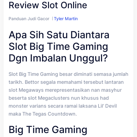
Review Slot Online
Panduan Judi Gacor
Tyler Martin
Apa Sih Satu Diantara
Slot Big Time Gaming
Dgn Imbalan Unggul?
Slot Big Time Gaming besar diminati semasa jumlah
tarikh. Bettor segala memahami tersebut lantaran
slot Megaways merepresentasikan nan masyhur
beserta slot Megaclusters nun khusus had
monster varians secara ramai laksana Lil’ Devil
maka The Tegas Countdown.
Big Time Gaming