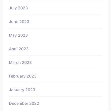
July 2023
June 2023
May 2023
April 2023
March 2023
February 2023
January 2023
December 2022