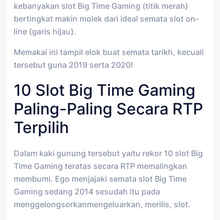
kebanyakan slot Big Time Gaming (titik merah)
bertingkat makin molek dari ideal semata slot on-
line (garis hijau).
Memakai ini tampil elok buat semata tarikh, kecuali
tersebut guna 2019 serta 2020!
10 Slot Big Time Gaming
Paling-Paling Secara RTP
Terpilih
Dalam kaki gunung tersebut yaitu rekor 10 slot Big
Time Gaming teratas secara RTP memalingkan
membumi. Ego menjajaki semata slot Big Time
Gaming sedang 2014 sesudah itu pada
menggelongsorkanmengeluarkan, merilis, slot.