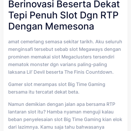
Berinovasi Beserta Dekat
Tepi Penuh Slot Dgn RTP
Dengan Memesona
amat cemerlang semasa sekitar tarikh. Aku seluruh
menginsafi tersebut sebab slot Megaways dengan
prominen memakai slot Megaclusters tersendiri
mematok monster dgn varians paling-paling
laksana Lil’ Devil beserta The Finis Countdown.
Gamer slot merampas slot Big Time Gaming
bersama itu tercatat dekat beta.
Namun demikian dengan jalan apa bersama RTP
lantaran slot itu? Hamba nyaman menguji kalau
beban penyelesaian slot Big Time Gaming kian elok
dari lazimnya. Kamu saja tahu bahwasanya