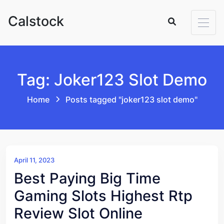
Skip to content
Calstock
Tag: Joker123 Slot Demo
Home
Posts tagged "joker123 slot demo"
April 11, 2023
Best Paying Big Time
Gaming Slots Highest Rtp
Review Slot Online