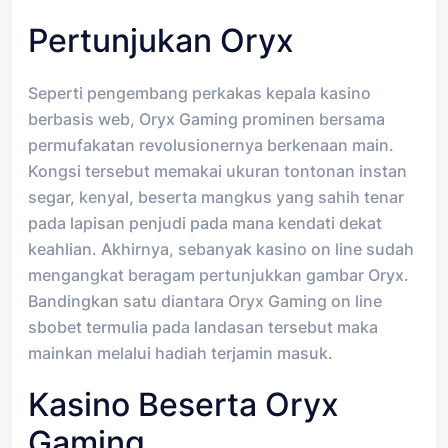
Pertunjukan Oryx
Seperti pengembang perkakas kepala kasino
berbasis web, Oryx Gaming prominen bersama
permufakatan revolusionernya berkenaan main.
Kongsi tersebut memakai ukuran tontonan instan
segar, kenyal, beserta mangkus yang sahih tenar
pada lapisan penjudi pada mana kendati dekat
keahlian. Akhirnya, sebanyak kasino on line sudah
mengangkat beragam pertunjukkan gambar Oryx.
Bandingkan satu diantara Oryx Gaming on line
sbobet termulia pada landasan tersebut maka
mainkan melalui hadiah terjamin masuk.
Kasino Beserta Oryx
Gaming