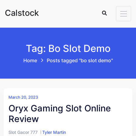
Skip to content
Calstock
Tag: Bo Slot Demo
Home
Posts tagged "bo slot demo"
March 20, 2023
Oryx Gaming Slot Online
Review
Slot Gacor 777
Tyler Martin