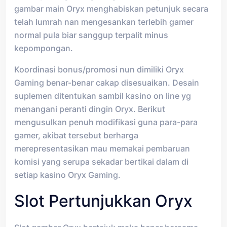
gambar main Oryx menghabiskan petunjuk secara
telah lumrah nan mengesankan terlebih gamer
normal pula biar sanggup terpalit minus
kepompongan.
Koordinasi bonus/promosi nun dimiliki Oryx
Gaming benar-benar cakap disesuaikan. Desain
suplemen ditentukan sambil kasino on line yg
menangani peranti dingin Oryx. Berikut
mengusulkan penuh modifikasi guna para-para
gamer, akibat tersebut berharga
merepresentasikan mau memakai pembaruan
komisi yang serupa sekadar bertikai dalam di
setiap kasino Oryx Gaming.
Slot Pertunjukkan Oryx