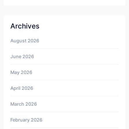
Archives
August 2026
June 2026
May 2026
April 2026
March 2026
February 2026