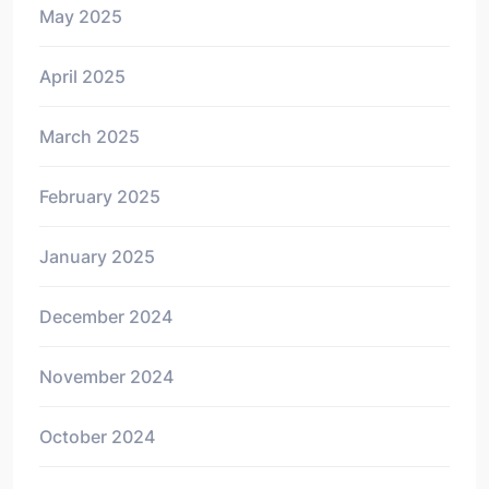
May 2025
April 2025
March 2025
February 2025
January 2025
December 2024
November 2024
October 2024