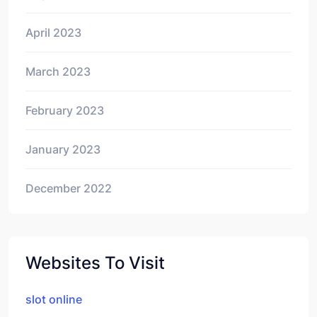
April 2023
March 2023
February 2023
January 2023
December 2022
Websites To Visit
slot online