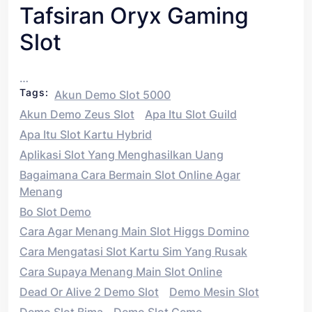
Tafsiran Oryx Gaming
Slot
…
Tags:
Akun Demo Slot 5000
Akun Demo Zeus Slot
Apa Itu Slot Guild
Apa Itu Slot Kartu Hybrid
Aplikasi Slot Yang Menghasilkan Uang
Bagaimana Cara Bermain Slot Online Agar
Menang
Bo Slot Demo
Cara Agar Menang Main Slot Higgs Domino
Cara Mengatasi Slot Kartu Sim Yang Rusak
Cara Supaya Menang Main Slot Online
Dead Or Alive 2 Demo Slot
Demo Mesin Slot
Demo Slot Bima
Demo Slot Ceme