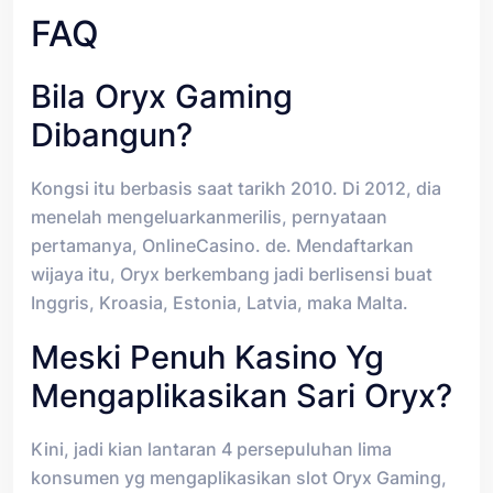
FAQ
Bila Oryx Gaming
Dibangun?
Kongsi itu berbasis saat tarikh 2010. Di 2012, dia
menelah mengeluarkanmerilis, pernyataan
pertamanya, OnlineCasino. de. Mendaftarkan
wijaya itu, Oryx berkembang jadi berlisensi buat
Inggris, Kroasia, Estonia, Latvia, maka Malta.
Meski Penuh Kasino Yg
Mengaplikasikan Sari Oryx?
Kini, jadi kian lantaran 4 persepuluhan lima
konsumen yg mengaplikasikan slot Oryx Gaming,