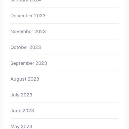
December 2023
November 2023
October 2023
September 2023
August 2023
July 2023
June 2023
May 2023