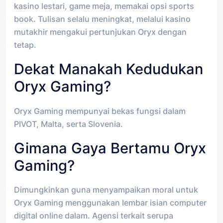
kasino lestari, game meja, memakai opsi sports
book. Tulisan selalu meningkat, melalui kasino
mutakhir mengakui pertunjukan Oryx dengan
tetap.
Dekat Manakah Kedudukan
Oryx Gaming?
Oryx Gaming mempunyai bekas fungsi dalam
PIVOT, Malta, serta Slovenia.
Gimana Gaya Bertamu Oryx
Gaming?
Dimungkinkan guna menyampaikan moral untuk
Oryx Gaming menggunakan lembar isian computer
digital online dalam. Agensi terkait serupa