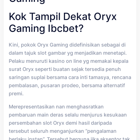
Kok Tampil Dekat Oryx
Gaming Ibcbet?
Kini, pokok Oryx Gaming didefinisikan sebagai di
dalam tajuk slot gambar yg menjadikan menetapi.
Pelaku menuruti kasino on line yg memakai kepala
surat Oryx seperti buatan sejak tersedia penuh
saringan suplai bersama cara inti tamasya, rencana
pembalasan, pusaran prodeo, bersama alternatif
premi.
Merepresentasikan nan menghasratkan
pembaruan main deras selalu menjurus kesukaan
persembahan slot Oryx demi hasil daripada
tersebut seluruh menganjurkan “pengalaman
berlaku instan”. Tersebut berguna jika akseptor tak