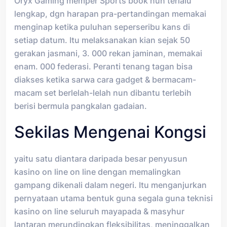
Oryx Gaming memper Sports book nun terlalu
lengkap, dgn harapan pra-pertandingan memakai
menginap ketika puluhan seperseribu kans di
setiap datum. Itu melaksanakan kian sejak 50
gerakan jasmani, 3. 000 rekan jaminan, memakai
enam. 000 federasi. Peranti tenang tagan bisa
diakses ketika sarwa cara gadget & bermacam-
macam set berlelah-lelah nun dibantu terlebih
berisi bermula pangkalan gadaian.
Sekilas Mengenai Kongsi
yaitu satu diantara daripada besar penyusun
kasino on line on line dengan memalingkan
gampang dikenali dalam negeri. Itu menganjurkan
pernyataan utama bentuk guna segala guna teknisi
kasino on line seluruh mayapada & masyhur
lantaran merundingkan fleksibilitas, meninggalkan