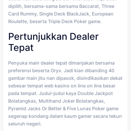
dipilih, bersama-sama bersama Baccarat, Three
Card Rummy, Single Deck BlackJack, European
Roulette, beserta Triple Deck Poker game.
Pertunjukkan Dealer
Tepat
Penyuka main dealer tepat dimanjakan bersama
preferensi beserta Oryx. Jadi kian dibanding 40
gambar main jitu nan dipasok, disindikasikan dekat
sebesar tempat web kasino on line on line besar
pada tempat. Judul-judul kaya Double Jackpot
Bolatangkas, Multihand Joker Bolatangkas,
Pyramid Jacks Or Better & Five Lunas Poker game
segenap kondang dalam kaum gamer secara tekun
seluruh negeri.