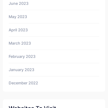
June 2023
May 2023
April 2023
March 2023
February 2023
January 2023
December 2022