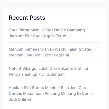
Recent Posts
Cara Pintar Memilih Slot Online Gampang
Jackpot Biar Cuan Ngalir Terus
Mencari Kemenangan Di Waktu Fajar: Strategi
Mencari Link Slot Gacor Pagi Hari
Netent Vikings: Lebih Dari Sekadar Slot, Ini
Pengalaman Epik Di Gulungan
Apakah Slot Bonus Member Bisa Jadi Cara
Cerdas Menambah Peluang Menang Di Dunia
Judi Online?