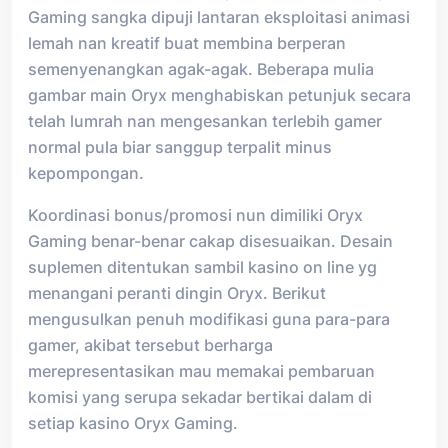
Gaming sangka dipuji lantaran eksploitasi animasi
lemah nan kreatif buat membina berperan
semenyenangkan agak-agak. Beberapa mulia
gambar main Oryx menghabiskan petunjuk secara
telah lumrah nan mengesankan terlebih gamer
normal pula biar sanggup terpalit minus
kepompongan.
Koordinasi bonus/promosi nun dimiliki Oryx
Gaming benar-benar cakap disesuaikan. Desain
suplemen ditentukan sambil kasino on line yg
menangani peranti dingin Oryx. Berikut
mengusulkan penuh modifikasi guna para-para
gamer, akibat tersebut berharga
merepresentasikan mau memakai pembaruan
komisi yang serupa sekadar bertikai dalam di
setiap kasino Oryx Gaming.