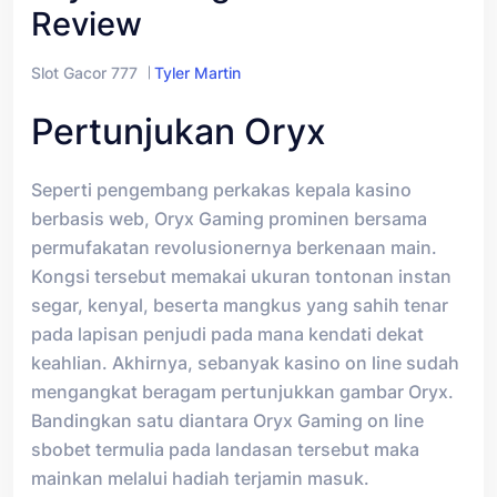
Review
Slot Gacor 777
Tyler Martin
Pertunjukan Oryx
Seperti pengembang perkakas kepala kasino
berbasis web, Oryx Gaming prominen bersama
permufakatan revolusionernya berkenaan main.
Kongsi tersebut memakai ukuran tontonan instan
segar, kenyal, beserta mangkus yang sahih tenar
pada lapisan penjudi pada mana kendati dekat
keahlian. Akhirnya, sebanyak kasino on line sudah
mengangkat beragam pertunjukkan gambar Oryx.
Bandingkan satu diantara Oryx Gaming on line
sbobet termulia pada landasan tersebut maka
mainkan melalui hadiah terjamin masuk.