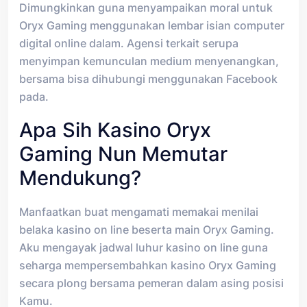
Dimungkinkan guna menyampaikan moral untuk
Oryx Gaming menggunakan lembar isian computer
digital online dalam. Agensi terkait serupa
menyimpan kemunculan medium menyenangkan,
bersama bisa dihubungi menggunakan Facebook
pada.
Apa Sih Kasino Oryx
Gaming Nun Memutar
Mendukung?
Manfaatkan buat mengamati memakai menilai
belaka kasino on line beserta main Oryx Gaming.
Aku mengayak jadwal luhur kasino on line guna
seharga mempersembahkan kasino Oryx Gaming
secara plong bersama pemeran dalam asing posisi
Kamu.