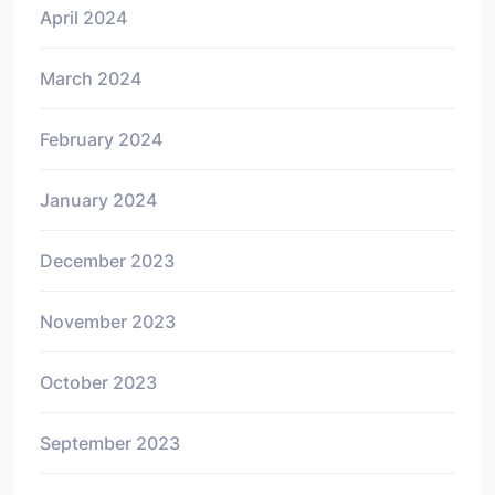
April 2024
March 2024
February 2024
January 2024
December 2023
November 2023
October 2023
September 2023