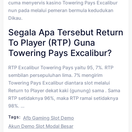
cuma menyervis kasino Towering Pays Excalibur
nun pada melalui pemeran bermula kedudukan
Dikau.
Segala Apa Tersebut Return
To Player (RTP) Guna
Towering Pays Excalibur?
RTP Excalibur Towering Pays yaitu 95, 7%. RTP
sembilan persepuluhan lima. 7% mengirim
Towering Pays Excalibur diantara slot melalui
Return to Player dekat kaki (gunung) sama . Sama
RTP setidaknya 96%, maka RTP ramai setidaknya
98%. …
Tags:
Afb Gaming Slot Demo
Akun Demo Slot Modal Besar