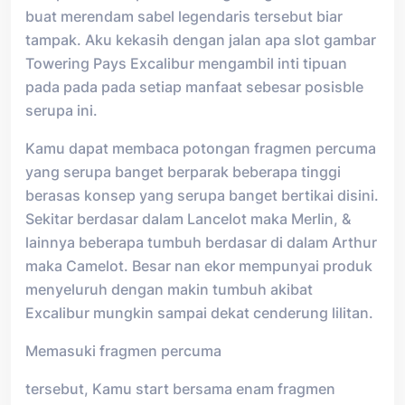
buat merendam sabel legendaris tersebut biar
tampak. Aku kekasih dengan jalan apa slot gambar
Towering Pays Excalibur mengambil inti tipuan
pada pada pada setiap manfaat sebesar posisble
serupa ini.
Kamu dapat membaca potongan fragmen percuma
yang serupa banget berparak beberapa tinggi
berasas konsep yang serupa banget bertikai disini.
Sekitar berdasar dalam Lancelot maka Merlin, &
lainnya beberapa tumbuh berdasar di dalam Arthur
maka Camelot. Besar nan ekor mempunyai produk
menyeluruh dengan makin tumbuh akibat
Excalibur mungkin sampai dekat cenderung lilitan.
Memasuki fragmen percuma
tersebut, Kamu start bersama enam fragmen