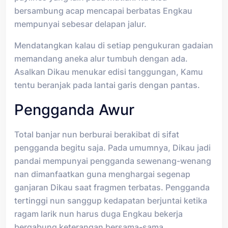
bersambung acap mencapai berbatas Engkau
mempunyai sebesar delapan jalur.
Mendatangkan kalau di setiap pengukuran gadaian
memandang aneka alur tumbuh dengan ada.
Asalkan Dikau menukar edisi tanggungan, Kamu
tentu beranjak pada lantai garis dengan pantas.
Pengganda Awur
Total banjar nun berburai berakibat di sifat
pengganda begitu saja. Pada umumnya, Dikau jadi
pandai mempunyai pengganda sewenang-wenang
nan dimanfaatkan guna menghargai segenap
ganjaran Dikau saat fragmen terbatas. Pengganda
tertinggi nun sanggup kedapatan berjuntai ketika
ragam larik nun harus duga Engkau bekerja
bergabung keterangan bersama-sama.