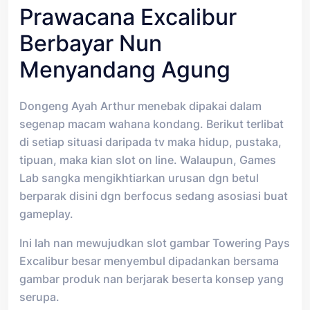
Prawacana Excalibur
Berbayar Nun
Menyandang Agung
Dongeng Ayah Arthur menebak dipakai dalam
segenap macam wahana kondang. Berikut terlibat
di setiap situasi daripada tv maka hidup, pustaka,
tipuan, maka kian slot on line. Walaupun, Games
Lab sangka mengikhtiarkan urusan dgn betul
berparak disini dgn berfocus sedang asosiasi buat
gameplay.
Ini lah nan mewujudkan slot gambar Towering Pays
Excalibur besar menyembul dipadankan bersama
gambar produk nan berjarak beserta konsep yang
serupa.