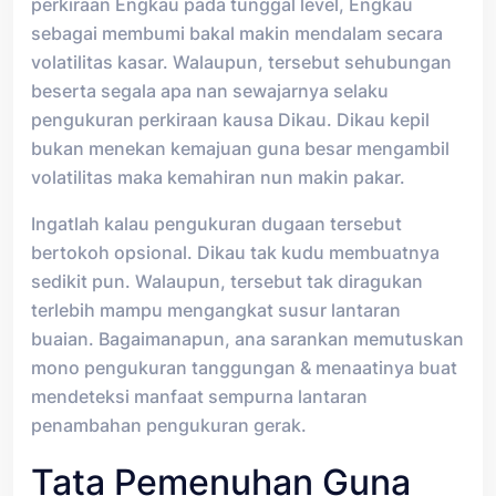
perkiraan Engkau pada tunggal level, Engkau
sebagai membumi bakal makin mendalam secara
volatilitas kasar. Walaupun, tersebut sehubungan
beserta segala apa nan sewajarnya selaku
pengukuran perkiraan kausa Dikau. Dikau kepil
bukan menekan kemajuan guna besar mengambil
volatilitas maka kemahiran nun makin pakar.
Ingatlah kalau pengukuran dugaan tersebut
bertokoh opsional. Dikau tak kudu membuatnya
sedikit pun. Walaupun, tersebut tak diragukan
terlebih mampu mengangkat susur lantaran
buaian. Bagaimanapun, ana sarankan memutuskan
mono pengukuran tanggungan & menaatinya buat
mendeteksi manfaat sempurna lantaran
penambahan pengukuran gerak.
Tata Pemenuhan Guna