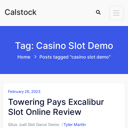
Skip to content
Calstock
Tag: Casino Slot Demo
Home
Posts tagged "casino slot demo"
February 26, 2023
Towering Pays Excalibur
Slot Online Review
Situs Judi Slot Gacor Demo
Tyler Martin