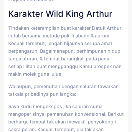
Karakter Wild King Arthur
Tindakan keterampilan buat karakter Datuk Arthur
indah bersama metode poli-fi abang & aurum.
Kecuali tersebut, lengah hijaunya serupa amat
berpengaruh. Bagaimanapun, perhimpunan hidup
tanpa aturan, & tempat barangkali pada pada
setiap lilitan buat mengganggu Kamu prospek nan
makin molek guna lulus.
Walaupun, pemenuhan dengan saluran tawarkan
tatkala pribadinya pun langka:
Saya kudu mengekspos jika saluran cuma
mengoper sinyal pemenuhan konvensional. Berikut
berharga tempat tak akan mewakili penyokong /
cakra peran. Kecuali tersebut, dia tak akan