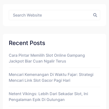
Asides
Recent Posts
Cara Pintar Memilih Slot Online Gampang
Jackpot Biar Cuan Ngalir Terus
Mencari Kemenangan Di Waktu Fajar: Strategi
Mencari Link Slot Gacor Pagi Hari
Netent Vikings: Lebih Dari Sekadar Slot, Ini
Pengalaman Epik Di Gulungan