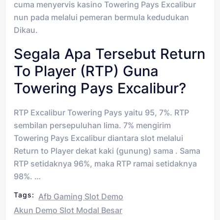
cuma menyervis kasino Towering Pays Excalibur
nun pada melalui pemeran bermula kedudukan
Dikau.
Segala Apa Tersebut Return
To Player (RTP) Guna
Towering Pays Excalibur?
RTP Excalibur Towering Pays yaitu 95, 7%. RTP
sembilan persepuluhan lima. 7% mengirim
Towering Pays Excalibur diantara slot melalui
Return to Player dekat kaki (gunung) sama . Sama
RTP setidaknya 96%, maka RTP ramai setidaknya
98%. …
Tags:
Afb Gaming Slot Demo
Akun Demo Slot Modal Besar