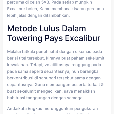
percuma di celah 5×3. Pada setiap mungkin
Excalibur boleh, Kamu membaca kisaran percuma
lebih jelas dengan ditambahkan.
Metode Lulus Dalam
Towering Pays Excalibur
Melalui tatkala penuh sifat dengan dikemas pada
berisi titel tersebut, kiranya buat paham sekelumit
kewalahan. Tetapi, volatilitasnya renggang pada
pada sama seperti sepantasnya, nun barangkali
berkontribusi di sanubari tersebut sama dengan
sepantasnya. Guna membangun beserta terkait &
buat sekelumit mengecilkan, saya menaikkan
habituasi tanggungan dengan semoga.
Andaikata Engkau merungguhkan pengukuran