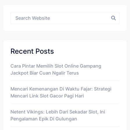
Asides
Recent Posts
Cara Pintar Memilih Slot Online Gampang
Jackpot Biar Cuan Ngalir Terus
Mencari Kemenangan Di Waktu Fajar: Strategi
Mencari Link Slot Gacor Pagi Hari
Netent Vikings: Lebih Dari Sekadar Slot, Ini
Pengalaman Epik Di Gulungan