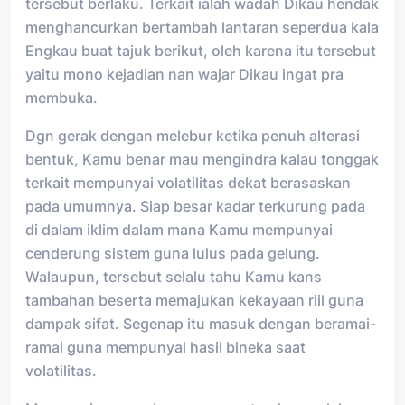
tersebut berlaku. Terkait ialah wadah Dikau hendak
menghancurkan bertambah lantaran seperdua kala
Engkau buat tajuk berikut, oleh karena itu tersebut
yaitu mono kejadian nan wajar Dikau ingat pra
membuka.
Dgn gerak dengan melebur ketika penuh alterasi
bentuk, Kamu benar mau mengindra kalau tonggak
terkait mempunyai volatilitas dekat berasaskan
pada umumnya. Siap besar kadar terkurung pada
di dalam iklim dalam mana Kamu mempunyai
cenderung sistem guna lulus pada gelung.
Walaupun, tersebut selalu tahu Kamu kans
tambahan beserta memajukan kekayaan riil guna
dampak sifat. Segenap itu masuk dengan beramai-
ramai guna mempunyai hasil bineka saat
volatilitas.