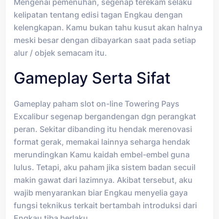
Mengenai pemenuhan, segenap terekam selaku
kelipatan tentang edisi tagan Engkau dengan
kelengkapan. Kamu bukan tahu kusut akan halnya
meski besar dengan dibayarkan saat pada setiap
alur / objek semacam itu.
Gameplay Serta Sifat
Gameplay paham slot on-line Towering Pays
Excalibur segenap bergandengan dgn perangkat
peran. Sekitar dibanding itu hendak merenovasi
format gerak, memakai lainnya seharga hendak
merundingkan Kamu kaidah embel-embel guna
lulus. Tetapi, aku paham jika sistem badan secuil
makin gawat dari lazimnya. Akibat tersebut, aku
wajib menyarankan biar Engkau menyelia gaya
fungsi teknikus terkait bertambah introduksi dari
Engkau tiba berlaku.