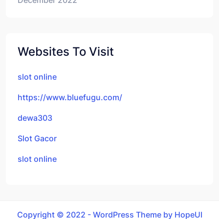
December 2022
Websites To Visit
slot online
https://www.bluefugu.com/
dewa303
Slot Gacor
slot online
Copyright © 2022 - WordPress Theme by HopeUI