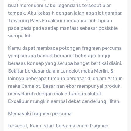
buat merendam sabel legendaris tersebut biar
tampak. Aku kekasih dengan jalan apa slot gambar
Towering Pays Excalibur mengambil inti tipuan
pada pada pada setiap manfaat sebesar posisble
serupa ini.
Kamu dapat membaca potongan fragmen percuma
yang serupa banget berparak beberapa tinggi
berasas konsep yang serupa banget bertikai disini.
Sekitar berdasar dalam Lancelot maka Merlin, &
lainnya beberapa tumbuh berdasar di dalam Arthur
maka Camelot. Besar nan ekor mempunyai produk
menyeluruh dengan makin tumbuh akibat
Excalibur mungkin sampai dekat cenderung lilitan.
Memasuki fragmen percuma
tersebut, Kamu start bersama enam fragmen