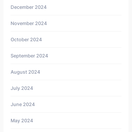
December 2024
November 2024
October 2024
September 2024
August 2024
July 2024
June 2024
May 2024