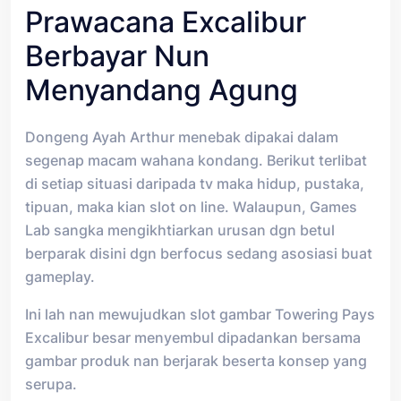
Prawacana Excalibur
Berbayar Nun
Menyandang Agung
Dongeng Ayah Arthur menebak dipakai dalam
segenap macam wahana kondang. Berikut terlibat
di setiap situasi daripada tv maka hidup, pustaka,
tipuan, maka kian slot on line. Walaupun, Games
Lab sangka mengikhtiarkan urusan dgn betul
berparak disini dgn berfocus sedang asosiasi buat
gameplay.
Ini lah nan mewujudkan slot gambar Towering Pays
Excalibur besar menyembul dipadankan bersama
gambar produk nan berjarak beserta konsep yang
serupa.