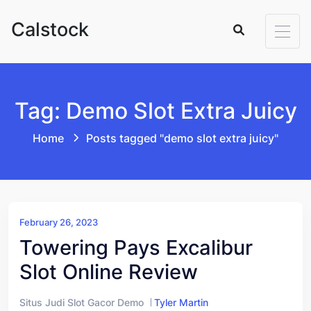
Skip to content
Calstock
Tag: Demo Slot Extra Juicy
Home
Posts tagged "demo slot extra juicy"
February 26, 2023
Towering Pays Excalibur
Slot Online Review
Situs Judi Slot Gacor Demo
Tyler Martin