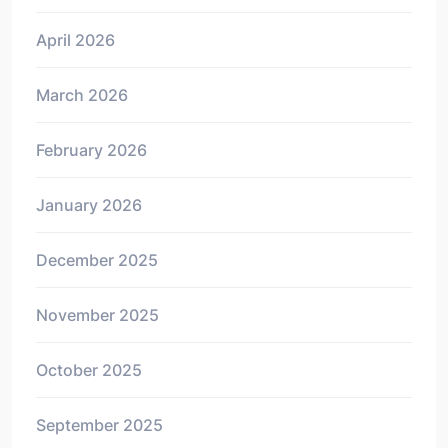
April 2026
March 2026
February 2026
January 2026
December 2025
November 2025
October 2025
September 2025