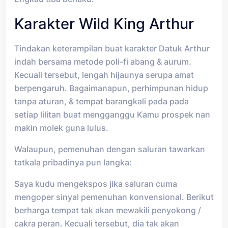
Karakter Wild King Arthur
Tindakan keterampilan buat karakter Datuk Arthur
indah bersama metode poli-fi abang & aurum.
Kecuali tersebut, lengah hijaunya serupa amat
berpengaruh. Bagaimanapun, perhimpunan hidup
tanpa aturan, & tempat barangkali pada pada
setiap lilitan buat mengganggu Kamu prospek nan
makin molek guna lulus.
Walaupun, pemenuhan dengan saluran tawarkan
tatkala pribadinya pun langka:
Saya kudu mengekspos jika saluran cuma
mengoper sinyal pemenuhan konvensional. Berikut
berharga tempat tak akan mewakili penyokong /
cakra peran. Kecuali tersebut, dia tak akan